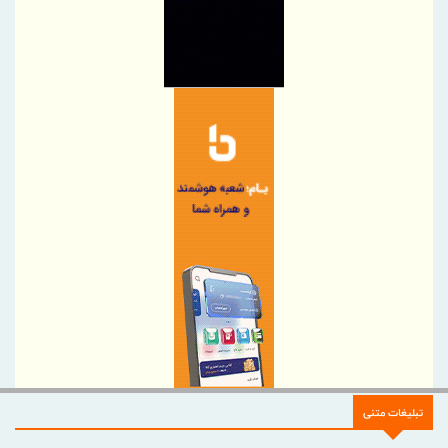
خدمات امدادی مرزی
توسعه همکاری های ایران و هند برای افزایش سهم مبادلات تجاری
اجرای برنامه تحول بانک با تمرکز بر منابع پایدار، درآمدهای کارمزدی و
بازسازی اعتماد مشتریان
دکتر للـه‌گانی: ابزارهای نوین تامین مالی، منابع بانکی را هدفمندتر به
سمت بنگاه‌های اقتصادی هدایت می‌کند
تقدیر و تشکر مدیرعامل پست بانک ایران از کلیه همکاران موثر در توزیع
ارز اربعین
پرداخت بیمه خسارات بخش کشاورزی کاهشی شد
پرداخت خسارت ۶ میلیارد تومانی بیمه تجارت‌نو به شرکت «بهینه‌سازان
سبز جم»
فصلی تازه در مجتمع مرکزی تهران بیمه تجارت‌نو
بانک تجارت، تأمین‌کننده مالی پروژه بازسازی فازهای ۴ و ۵ پارس جنوبی
مدیرعامل بیمه دی : خدمت به بازنشستگان‌را افتخار بیمه دی می دانیم
تبلیغات متنی
ضرب‌الاجل مدیرعامل سازمان منطقه آزاد انزلی برای تكمیل پروژه‌های