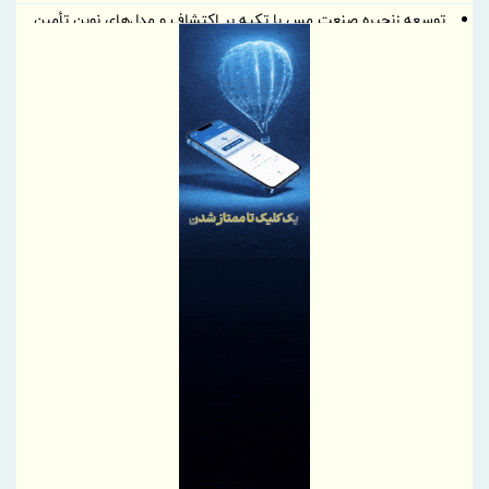
توسعه زنجیره صنعت مس با تکیه بر اکتشاف و مدل‌های نوین تأمین
مالی
ایران، شریک راهبردی اتحادیه اقتصادی اوراسیا در مسیر توسعه تجارت
و همگرایی منطقه‌ای
پرداخت مطالبات بازنشستگان در اولویت تأمین اجتماعی؛ پیگیری برای
تأمین منابع ادامه دارد
نشست هم افزایی ستاد اربعین بیمه ایران و سازمان حج و زیارت برگزار
شد
کارآمدی ستاد در ترازوی برنامه تحول و اقتصاد تورمی
استفاده از شاخص قیمت سنگ‌آهن مبتنی بر یوان به جای شاخص‌های
دلاری
آخرین سود ۲۷.۷ درصدی «اندوخته توسعه صادرات آرمانی» واریز شد؛
نرخ جدید ۲۹.۱ درصد
آغاز مرحله جدید کالابرگ از ۱۵ مردادماه
PetroCVC؛ ابزار مدیریت ریسک فناوری برای هلدینگ
گام راهبردی سازمان منطقه آزاد چابهار در تقویت زیرساخت‌های ایمنی و