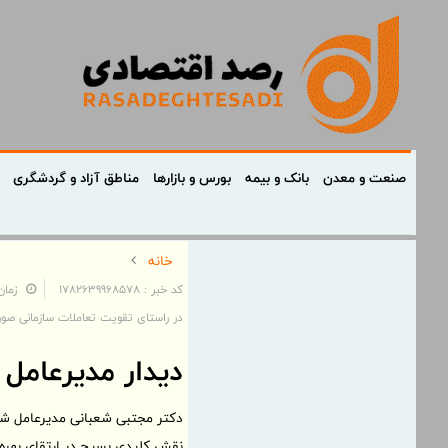
صنعت و معدن
بانک و بیمه
بورس و بازارها
مناطق آزاد و گردشگری
خانه
کد خبر : 1782639968578
زمان: ۱۳:۱۶:۰۲ - تاریخ:
در راستای تقویت تعاملات سازمانی صو
دیدار مدیرعامل 
دکتر مجتبی شعبانی مدیرعامل شر
نقش کلیدی بسیج در ارتقای بهره‌