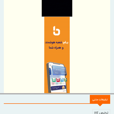
توسعه همکاری های ایران و هند برای افزایش سهم مبادلات تجاری
اجرای برنامه تحول بانک با تمرکز بر منابع پایدار، درآمدهای کارمزدی و
بازسازی اعتماد مشتریان
دکتر للـه‌گانی: ابزارهای نوین تامین مالی، منابع بانکی را هدفمندتر به
سمت بنگاه‌های اقتصادی هدایت می‌کند
تقدیر و تشکر مدیرعامل پست بانک ایران از کلیه همکاران موثر در توزیع
ارز اربعین
پرداخت بیمه خسارات بخش کشاورزی کاهشی شد
پرداخت خسارت ۶ میلیارد تومانی بیمه تجارت‌نو به شرکت «بهینه‌سازان
سبز جم»
فصلی تازه در مجتمع مرکزی تهران بیمه تجارت‌نو
بانک تجارت، تأمین‌کننده مالی پروژه بازسازی فازهای ۴ و ۵ پارس جنوبی
مدیرعامل بیمه دی : خدمت به بازنشستگان‌را افتخار بیمه دی می دانیم
ضرب‌الاجل مدیرعامل سازمان منطقه آزاد انزلی برای تكمیل پروژه‌های
تبلیغات متنی
عمرانی
چرا قیمت مس دوباره وارد کانال ۱۴ هزار دلار شد
ترخیص کالا