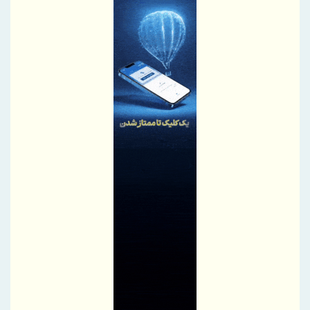
ایران، شریک راهبردی اتحادیه اقتصادی اوراسیا در مسیر توسعه تجارت
و همگرایی منطقه‌ای
پرداخت مطالبات بازنشستگان در اولویت تأمین اجتماعی؛ پیگیری برای
تأمین منابع ادامه دارد
نشست هم افزایی ستاد اربعین بیمه ایران و سازمان حج و زیارت برگزار
شد
کارآمدی ستاد در ترازوی برنامه تحول و اقتصاد تورمی
استفاده از شاخص قیمت سنگ‌آهن مبتنی بر یوان به جای شاخص‌های
دلاری
آخرین سود ۲۷.۷ درصدی «اندوخته توسعه صادرات آرمانی» واریز شد؛
نرخ جدید ۲۹.۱ درصد
آغاز مرحله جدید کالابرگ از ۱۵ مردادماه
PetroCVC؛ ابزار مدیریت ریسک فناوری برای هلدینگ
گام راهبردی سازمان منطقه آزاد چابهار در تقویت زیرساخت‌های ایمنی و
خدمات امدادی مرزی