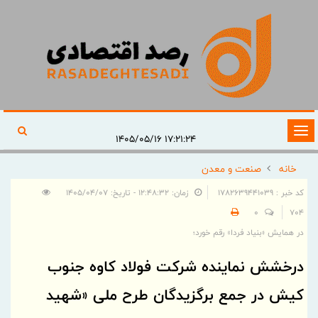
تغییر
۱۷:۲۱:۲۴ ۱۴۰۵/۰۵/۱۶
وضعیت
خانه
صنعت و معدن
ناوبری
کد خبر : 1782639441039
زمان: ۱۲:۴۸:۳۲ - تاریخ: ۱۴۰۵/۰۴/۰۷
0
704
در همایش «بنیاد فردا» رقم خورد؛
درخشش نماینده شرکت فولاد کاوه جنوب
کیش در جمع برگزیدگان طرح ملی «شهید