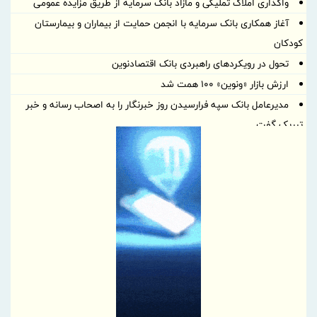
واگذاری املاک تملیکی و مازاد بانک سرمایه از طریق مزایده عمومی
آغاز همکاری بانک سرمایه با انجمن حمایت از بیماران و بیمارستان
کودکان
تحول در رویکردهای راهبردی بانک اقتصادنوین
ارزش بازار «ونوین» 100 همت شد
مدیرعامل بانک سپه فرارسیدن روز خبرنگار را به اصحاب رسانه و خبر
تبریک گفت
5 اولویت دبیرخانه شورایعالی برای تحول در مناطق آزاد
پیشی گرفتن رشد سپرده‌های بانک کشاورزی از شبکه بانکی / ورود به
باشگاه هزار همتی‌ها
16 روز مانده به پنجمین جشنواره ایما
ارتباط بدون روایت، تکراری بی‌روح است
بهره‌برداری از دو دستگاه جدید پرس صابون در پاكسان
رشد ۴ درصدی ارزش بازار فرابورس در ۴ روز معاملاتی
4 روش برای نگهداری از فرش‌های نقاط پررفت و آمد خانه
پیام تبریک مدیرعامل شرکت فولاد سفیددشت چهارمحال و بختیاری به