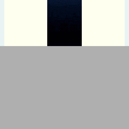
مناسبت روز خبرنگار
پیام تقدیر و گرامیداشت مدیرعامل فروشگاه‌های زنجیره‌ای شهروند به
مناسبت روز خبرنگار
معرفی آخرخط 912؛ تنوع شماره‌های 0912 و شرایط خرید اقساطی
پیام تبریک مدیرعامل سازمان بنادر و دریانوردی به مناسبت روز خبرنگار
آغاز پذیره نویسی صندوق سیمان کیان ۱۸ مرداد‌ ۱۴۰۵
مدیرعامل بیمه ملت با صدور پیامی روز خبرنگار را تبریک گفت
پیام تبریک مدیرعامل هلدینگ صباانرژی به مناسبت روز خبرنگار
پیام تبریک مدیر روابط‌عمومی هلدینگ صباانرژی به مناسبت روز
خبرنگار
افتخاری بزرگ برای صنعت پتروشیمی ایران؛ پتروشیمی نوری در جمع
فینالیست‌های جایزه جهانی تعالی WPC Energy 2026 قرار گرفت
قلم، حافظ حقیقت؛ خبرنگار، روایتگر آگاهی
اعتمادسازی در صنعت بیمه بدون رسانه‌های متعهد ممکن نیست
اطلاع رسانی حرفه‌ای، شفاف و متعهدانه، رکن توسعه همه جانبه
صنعت بیمه