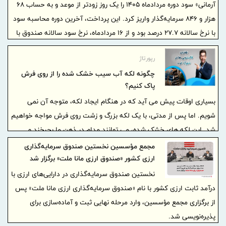
آرمانی» سود دوره مردادماه ۱۴۰۵ را یک روز زودتر از موعد و به حساب ۶۸
هزار و ۸۴۶ سرمایه‌گذار واریز کرد. این پرداخت، آخرین دوره محاسبه سود
با نرخ سالانه ۲۷.۷ درصد بود و از ۱۶ مردادماه، نرخ سود سالانه صندوق با
۱.۴ واحد درصد افزایش به ۲۹.۱ درصد رسید.
رپورتاژ
چگونه لکه آب سیب خشک شده را از روی فرش
پاک کنیم؟
بسیاری اوقات پیش می آید که در هنگام ایجاد لکه، متوجه آن نمی
شویم. اما پس از مدتی، با یک لکه بزرگ و زشت روی فرش مواجه خواهیم
شد. این لکه های خشک شده، می توانند مدام در ذهن ما بچرخند و
ندانیم که با آن ها چه کنیم. بنابراین به مرور تبدیل به یک درگیری ذهنی
مجمع مؤسسین نخستین صندوق سرمایه‌گذاری
برایمان شده و ذهن مان را به خودشان درگیر کنند.
ارزی کشور «صندوق ارزی مانا ملت» برگزار شد
نخستین صندوق سرمایه‌گذاری در دارایی‌های ارزی با
درآمد ثابت ارزی کشور با نام «صندوق سرمایه‌گذاری ارزی مانا ملت» پس
از برگزاری مجمع مؤسسین، وارد مرحله نهایی ثبت و آماده‌سازی برای
پذیره‌نویسی شد.