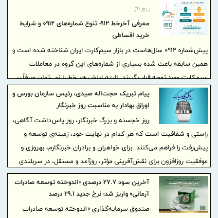
فرش هایتان بیشتر آسیب بزنید. اما با انتخاب درست یک قالیشویی
رپورتاژ
مجرب، فرش هایتان نه تنها آسیب نمی بینند بلکه تمیز و زیبا به شما
معرفی آخرخط 912؛ تنوع شماره‌های 0912 و شرایط
تحویل داده خواهند شد.
خرید اقساطی
پیش‌شماره 0912 سال‌هاست در بازار سیم‌کارت ایران شناخته شده است و
همین سابقه باعث شده بسیاری از شماره‌های این گروه در معاملات
سیم‌کارت مورد توجه قرار بگیرند. البته ارزش هر خط را نمی‌توان صرفاً بر
اساس پیش‌شماره تعیین کرد؛ کد شماره، الگوی اعداد، میزان رند بودن،
پیام تبریک حجت‌اله صیدی، رئیس سازمان بورس و
وضعیت مالکیت و شرایط معامله نیز در انتخاب و قیمت‌گذاری مؤثر
اوراق بهادار به مناسبت روز خبرنگار
هستند.
روز خجسته و بزرگ خبرنگار، روز پاس‌داشت آگاهی‌،
راستی و شفافیت است که هر کدام در نهایت خود، زمینه‌ی توسعه و
پیش‌رفت را فراهم می‌کنند. برای خواهران و برادران خبرنگارم، بهروزی و
موفقیت روزافزون برای نقش‌آفرینی مؤثر، روزآمد و مستقل، در سربلندی
ایران بزرگ آرزومندم*
آخرین سود ۲۷.۷ درصدی «اندوخته توسعه صادرات
آرمانی» واریز شد؛ نرخ جدید ۲۹.۱ درصد
صندوق سرمایه‌گذاری «اندوخته توسعه صادرات