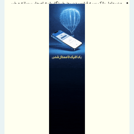
مدیرعامل بانک سپه فرارسیدن روز خبرنگار را به اصحاب رسانه و خبر
تبریک گفت
5 اولویت دبیرخانه شورایعالی برای تحول در مناطق آزاد
پیشی گرفتن رشد سپرده‌های بانک کشاورزی از شبکه بانکی / ورود به
باشگاه هزار همتی‌ها
16 روز مانده به پنجمین جشنواره ایما
ارتباط بدون روایت، تکراری بی‌روح است
بهره‌برداری از دو دستگاه جدید پرس صابون در پاكسان
رشد ۴ درصدی ارزش بازار فرابورس در ۴ روز معاملاتی
4 روش برای نگهداری از فرش‌های نقاط پررفت و آمد خانه
پیام تبریک مدیرعامل شرکت فولاد سفیددشت چهارمحال و بختیاری به
مناسبت روز خبرنگار
پیام تقدیر و گرامیداشت مدیرعامل فروشگاه‌های زنجیره‌ای شهروند به
مناسبت روز خبرنگار
معرفی آخرخط 912؛ تنوع شماره‌های 0912 و شرایط خرید اقساطی
پیام تبریک مدیرعامل سازمان بنادر و دریانوردی به مناسبت روز خبرنگار