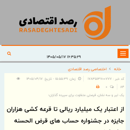
تغییر
۱۶:۳۵:۲۹ ۱۴۰۵/۰۵/۱۷
وضعیت
خانه
اختصاصی رصد اقتصادی
ناوبری
کد خبر : 1783513700777
زمان: ۱۵:۵۵:۳۹ - تاریخ: ۱۴۰۵/۰۴/۱۷
0
84
یک تیر و سه نشان، فرصتی متفاوت برای سپرده گذاران؛
از اعتبار یک میلیارد ریالی تا قرعه کشی هزاران
جایزه در جشنواره حساب های قرض الحسنه