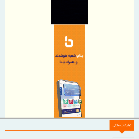
آغاز پذیره نویسی صندوق سیمان کیان ۱۸ مرداد‌ ۱۴۰۵
مدیرعامل بیمه ملت با صدور پیامی روز خبرنگار را تبریک گفت
پیام تبریک مدیرعامل هلدینگ صباانرژی به مناسبت روز خبرنگار
پیام تبریک مدیر روابط‌عمومی هلدینگ صباانرژی به مناسبت روز
خبرنگار
افتخاری بزرگ برای صنعت پتروشیمی ایران؛ پتروشیمی نوری در جمع
فینالیست‌های جایزه جهانی تعالی WPC Energy 2026 قرار گرفت
قلم، حافظ حقیقت؛ خبرنگار، روایتگر آگاهی
اعتمادسازی در صنعت بیمه بدون رسانه‌های متعهد ممکن نیست
اطلاع رسانی حرفه‌ای، شفاف و متعهدانه، رکن توسعه همه جانبه
صنعت بیمه
خبرنگار؛ روایتگر آنچه باید شنیده شود
پیام مدیرعامل بانك صنعت و معدن به مناسبت روز خبرنگار
خبرنگاران متعهد، سفیران آگاهی و جهادگران تبیین هستند
تبلیغات متنی
تقدیر مدیر شعبه خراسان شمالی بیمه دی از اصحاب رسانه