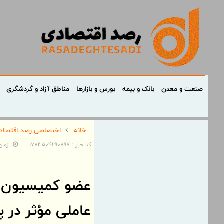
صنعت و معدن
بانک و بیمه
بورس و بازارها
مناطق آزاد و گردشگری
خانه
اختصاصی رصد اقتصاد
کد خبر : 1783504290897
زمان: ۱۳:۱۹:۵۴ - تاریخ:
عضو کمیسیون ک
عاملی مؤثر در 