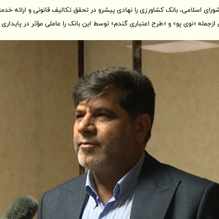
ی اسلامی، بانک کشاورزی را نهادی پیشرو در تحقق تکالیف قانونی و ارائه خ
 ازجمله «نوی پو» و «طرح اعتباری گندم» توسط این بانک را عاملی مؤثر در پایدار