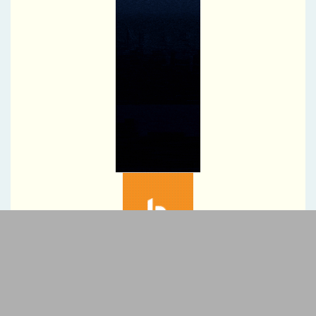
تأکید معاون وزیر صمت بر نقش حیاتی رسانه‌ها در روایت صحیح
دستاوردهای صنعتی و تقویت امید اجتماعی
پیام تبریک رئیس کل بیمه مرکزی به مناسبت روز خبرنگار
پیام تبریک دکتر بهاری فر مدیرعامل و نایب رئیس هیئت مدیره بیمه
حکمت صبا به مناسبت فرارسیدن "روز خبرنگار
پیام معاون وزیر فرهنگ به مناسبت روز خبرنگار منتشر شد
عامل حمایت قیمتی از نگاه ریوتینتو
قیمت نقره امروز به تومان؛ نقره گران شد یا ارزان؟ بررسی آخرین قیمت
هر گرم نقره
پیام مدیرعامل بیمه البرز به مناسبت فرارسیدن روز خبرنگار
تقدیر مدیرعامل پتروشیمی شازند از فعالان عرصه خبر و اطلاع‌رسانی
*پیامک مهم بانک مرکزی برای دریافت تسهیلات
پیام مدیرعامل ذوب‌آهن اصفهان به مناسبت روز خبرنگار
اربعین؛ حماسه باشکوه خدمت، ایثار و نجات جان انسان‌ها در مکتب
سیدالشهدا (ع)
ممیزی بیمه آسیا / کارآمدی ستاد در ترازوی برنامه تحول و اقتصاد