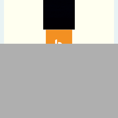
بانک تجارت، تأمین‌کننده مالی پروژه بازسازی فازهای ۴ و ۵ پارس جنوبی
مدیرعامل بیمه دی : خدمت به بازنشستگان‌را افتخار بیمه دی می دانیم
ضرب‌الاجل مدیرعامل سازمان منطقه آزاد انزلی برای تكمیل پروژه‌های
عمرانی
چرا قیمت مس دوباره وارد کانال ۱۴ هزار دلار شد
«ایما»؛ سکوی اتصال ایده‌های معدنی به صنعت، سرمایه و فناوری/ از
رقابت تیم‌ها تا شبکه سازی و تجاری‌سازی
امکان استعلام روند شماره گذاری خودروها در سامانه نوسازی
ایران و قرقیزستان بر گسترش همکاری‌های تجاری و معدنی تأکید کردند
ایران آماده گسترش همکاری‌های صنعتی پروژه‌محور با اعضای بریکس
است
بهره گیری حداکثری از ظرفیت موافقتنامه تجارت آزاد ایران و روسیه
معاونت توسعه مدیریت و منابع انسانی منطقه آزاد دوغارون علت
استراتژی اعطای امتیاز خاص جذب سرمایه‌های انسانی بومی در آزمون
استخدامی اخیر را تشریح نمود
تبلیغات متنی