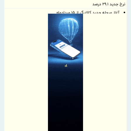
نرخ جدید ۲۹.۱ درصد
آغاز مرحله جدید کالابرگ از ۱۵ مردادماه
PetroCVC؛ ابزار مدیریت ریسک فناوری برای هلدینگ
گام راهبردی سازمان منطقه آزاد چابهار در تقویت زیرساخت‌های ایمنی و
خدمات امدادی مرزی
توسعه همکاری های ایران و هند برای افزایش سهم مبادلات تجاری
اجرای برنامه تحول بانک با تمرکز بر منابع پایدار، درآمدهای کارمزدی و
بازسازی اعتماد مشتریان
دکتر للـه‌گانی: ابزارهای نوین تامین مالی، منابع بانکی را هدفمندتر به
سمت بنگاه‌های اقتصادی هدایت می‌کند
تقدیر و تشکر مدیرعامل پست بانک ایران از کلیه همکاران موثر در توزیع
ارز اربعین
پرداخت بیمه خسارات بخش کشاورزی کاهشی شد
پرداخت خسارت ۶ میلیارد تومانی بیمه تجارت‌نو به شرکت «بهینه‌سازان
سبز جم»
فصلی تازه در مجتمع مرکزی تهران بیمه تجارت‌نو