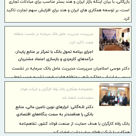
بازرگانی، با بیان اینکه بازار ایران و هند بستر مناسب برای مبادلات تجاری
است، بر توسعه همکاری های ایران و هند برای افزایش سهم تجارت تاکید
کرد.
سرپرست مدیریت عامل بانک سرمایه در نشست منطقه
هفت تأکید کرد؛
اجرای برنامه تحول بانک با تمرکز بر منابع پایدار،
درآمدهای کارمزدی و بازسازی اعتماد مشتریان
دکتر موسی اسلامیان سرپرست مدیریت عامل بانک سرمایه در نشست
بررسی و ارزیابی عملکرد شعب منطقه هفت، ضمن تشریح مسیر تحول،
احیا و بازآفرینی بانک، بر جذب منابع ارزان‌قیمت، توسعه خدمات تعهدی و
تفاهم‌نامه همکاری بانک رفاه کارگران و شرکت فولاد
ارزی، وصول مطالبات غیرجاری و تقویت اعتماد مشتریان تأکید کرد.
سفیددشت امضاء شد
دکتر للـه‌گانی: ابزارهای نوین تامین مالی، منابع
بانکی را هدفمندتر به سمت بنگاه‌های اقتصادی
هدایت می‌کند
بانک رفاه کارگران با هدف حمایت از صنعت فولاد کشور، تفاهم‌نامه
همکاری با شرکت فولاد سفیددشت امضاء کرد.