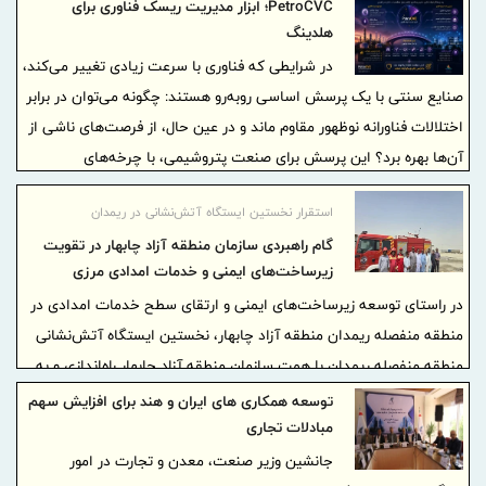
PetroCVC؛ ابزار مدیریت ریسک فناوری برای
هلدینگ
در شرایطی که فناوری با سرعت زیادی تغییر می‌کند،
صنایع سنتی با یک پرسش اساسی روبه‌رو هستند: چگونه می‌توان در برابر
اختلالات فناورانه نوظهور مقاوم ماند و در عین حال، از فرصت‌های ناشی از
آن‌ها بهره برد؟ این پرسش برای صنعت پتروشیمی، با چرخه‌های
سرمایه‌گذاری بلندمدت، دارایی‌های سنگین و فرایندهای پیچیده، اهمیت
️استقرار نخستین ایستگاه آتش‌نشانی در ریمدان
بیشتری دارد.
گام راهبردی سازمان منطقه آزاد چابهار در تقویت
زیرساخت‌های ایمنی و خدمات امدادی مرزی
در راستای توسعه زیرساخت‌های ایمنی و ارتقای سطح خدمات امدادی در
منطقه منفصله ریمدان منطقه آزاد چابهار، نخستین ایستگاه آتش‌نشانی
منطقه منفصله ریمدان با همت سازمان منطقه آزاد چابهار راه‌اندازی و به
بهره‌برداری رسید.
توسعه همکاری های ایران و هند برای افزایش سهم
مبادلات تجاری
جانشین وزیر صنعت، معدن و تجارت در امور