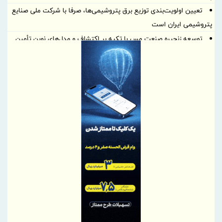
تعیین اولویت‌بندی توزیع برق پتروشیمی‌ها، صرفا با شرکت ملی صنایع
پتروشیمی ایران است
توسعه زنجیره صنعت مس با تکیه بر اکتشاف و مدل‌های نوین تأمین
مالی
ایران، شریک راهبردی اتحادیه اقتصادی اوراسیا در مسیر توسعه تجارت
و همگرایی منطقه‌ای
پرداخت مطالبات بازنشستگان در اولویت تأمین اجتماعی؛ پیگیری برای
تأمین منابع ادامه دارد
نشست هم افزایی ستاد اربعین بیمه ایران و سازمان حج و زیارت برگزار
شد
کارآمدی ستاد در ترازوی برنامه تحول و اقتصاد تورمی
استفاده از شاخص قیمت سنگ‌آهن مبتنی بر یوان به جای شاخص‌های
دلاری
آخرین سود ۲۷.۷ درصدی «اندوخته توسعه صادرات آرمانی» واریز شد؛
نرخ جدید ۲۹.۱ درصد