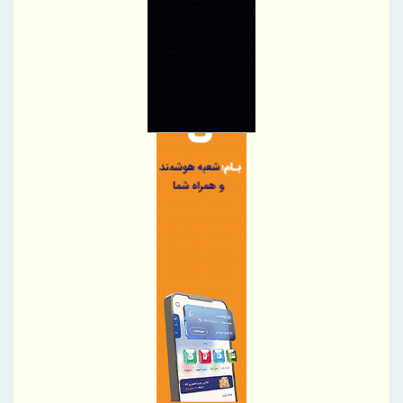
آغاز مرحله جدید کالابرگ از ۱۵ مردادماه
PetroCVC؛ ابزار مدیریت ریسک فناوری برای هلدینگ
گام راهبردی سازمان منطقه آزاد چابهار در تقویت زیرساخت‌های ایمنی و
خدمات امدادی مرزی
توسعه همکاری های ایران و هند برای افزایش سهم مبادلات تجاری
اجرای برنامه تحول بانک با تمرکز بر منابع پایدار، درآمدهای کارمزدی و
بازسازی اعتماد مشتریان
دکتر للـه‌گانی: ابزارهای نوین تامین مالی، منابع بانکی را هدفمندتر به
سمت بنگاه‌های اقتصادی هدایت می‌کند
تقدیر و تشکر مدیرعامل پست بانک ایران از کلیه همکاران موثر در توزیع
ارز اربعین
پرداخت بیمه خسارات بخش کشاورزی کاهشی شد
پرداخت خسارت ۶ میلیارد تومانی بیمه تجارت‌نو به شرکت «بهینه‌سازان
سبز جم»
فصلی تازه در مجتمع مرکزی تهران بیمه تجارت‌نو
بانک تجارت، تأمین‌کننده مالی پروژه بازسازی فازهای ۴ و ۵ پارس جنوبی