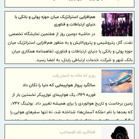
هم‌افزایی استراتژیک میان حوزه پولی و بانکی با
دنیای ارتباطات و فناوری
در حاشیه دومین روز از هفتمین نمایشگاه تخصصی
نفت، گاز، پتروشیمی و پتروپالایش و به منظور هم‌افزایی استراتژیک میان
حوزه پولی و بانکی با دنیای ارتباطات و فناوری، تفاهمنامه همکاری میان
بانک شهر و شرکت خدمات ارتباطی رایتل، به امضا رسید.
روزی که ملکه به آسمان رفت
سالگرد پرواز هواپیمایی که دنیا را تکان داد
فوریه ۱۹۶۹، یک هواپیمای غول‌پیکر نخستین بار از
زمین برخاست و تاریخ هوانوردی را برای همیشه تغییر داد. بوئینگ ۷۴۷،
که بعدها با نام «ملکه آسمان‌ها» شناخته شد، نه تنها سفرهای هوایی را
دگرگون کرد، بلکه شیوه تفکر ایرلاین‌ها درباره ظرفیت و برد پروازی را نیز
متحول نمود. سالگرد ورود این جت عظیم به خدمت تجاری، فرصتی است
افشاگری تازه کوسوتامی؛
برای مرور داستانی که آغاز یک عصر جدید در آسمان‌ها را رقم زد.