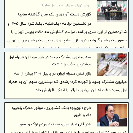
کشور انجام شده است.
بورس تهران میزبان مدیرعامل سایپا:
گزارش دست آوردهای یک سال گذشته سایپا
در نخستین برنامه «یک‌شنبه ـ یک‌ناشر» سال ۱۴۰5 و
شانزدهمین از این سری برنامه، مراسم گشایش معاملات بورس تهران با
حضور مدیرعامل گروه خودروسازی سایپا و همچنین مدیرعامل بورس تهران
برگزار شد. زنگ آغاز معاملات توسط مدیرعامل این شرکت به صدا درآمد و
فرصتی برای مرور دستاوردها، عملکرد و برنامه‌های آتی یکی از بزرگترین
سه میلیون مشترک جدید در بازار موبایل؛ همراه اول
بیشترین جذب را داشت
خودروسازان بازار سرمایه فراهم آورد.
بازار تلفن همراه ایران در پاییز ۱۴۰۴ بیش از سه
میلیون مشترک جدید را تجربه کرد؛ رشدی که بیشترین سهم آن به همراه
اول رسید و فاصله این اپراتور با رقبا را اندکی افزایش داد.
طرح «نوی‌پو» بانک کشاورزی، موتور محرک زنجیره
دام و طیور
نادر قلی ابراهیمی، نماینده مردم اراک و عضو
کمیسیون کشاورزی مجلس، طرح «نوی‌پو» بانک کشاورزی را گامی مهم و