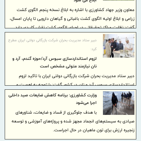
ابلاغ می شود
معاون وزیر جهاد کشاورزی با اشاره به ابلاغ نسخه پنجم الگوی کشت
زراعی و ابلاغ اولیه الگوی کشت باغبانی و گیاهان دارویی تا پایان امسال،
گفت: نظارت مراکز تحقیقاتی در اجرای الگوی کشت نقش کلیدی دارد.
دبیر ستاد مدیریت بحران شرکت بازرگانی دولتی ایران مطرح
کرد:
لزوم استانداردسازی سبوس آرد/حوزه گندم، آرد و
نان نیازمند متولی مشخص است
دبیر ستاد مدیریت بحران شرکت بازرگانی دولتی ایران با تاکید لزوم
استانداردسازی سبوس آرد و نان در کشور گفت: با توجه به اهمیت و
جایگاه نان در کشور، تعیین متولی واحد و مشخص حوزه گندم، آرد و نان
وزارت کشاورزی: برنامه‌ کاهش ضایعات صید داخلی
به منظور افزایش کارآمدی و تشدید نظارت ها امری ضروری است.
اجرا می‌شود
با هدف جلوگیری از فساد و ضایعات، شناورهای
صیادی به سیستم‌های انجماد مجهز شده و پروژه‌های آموزشی و توسعه
زنجیره ارزش برای تون ماهیان در حال اجراست.