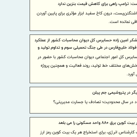
ت: ترامپ راهی برای کاهش قیمت بنزین ندارد
افزایش تاب‌
شنگتن‌پست، درون کاخ سفید ابزار مؤثری برای پایین آوردن
برقراری 
اقی نمانده است.
اولویت است
صدور روادید
تشکر امین زاده حسابرس کل دیوان محاسبات کشور از عملکرد
ولاد خلیج‌فارس در طی جنگ تحمیلی سوم و تداوم تولید و
ساماندهی ص
قوق کارگران
حسابرس کل امور اجتماعی دیوان محاسبات کشور با حضور در
پیام مد
بخش‌های مختلف خط تولید، روند فعالیت و همچنین پروژه
به مناسبت ر
پیام دک
شرکت «مجتم
گر در پتروشیمی جم پیلن
روز خبرنگار
نکات مه
آن ها توجه 
پیام مد
برق ۸۸۰ واحد مسکونی را می بلعد
ایران به من
 کارشناس انرژی، برای استخراج هر یک بیت کوین رمز ارز