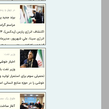
قانونی، تخلف محسوب شده و در صورت
مطابق مقررات قانونی و قضایی بر
در چهل و پنج
برند جدید پ
مراسم گرام
انرژی سینا، علي شهريور، مدیرع
گذشته، کارکنان ستادی و عملیاتی 
وزیر نفت:
اخبار خوشی 
وزیر نفت ب
تحمیلی سوم برای استمرار تولید 
خوشی را در حوزه منابع انسانی اع
طلوع یک عصر 
آغاز ساخت 