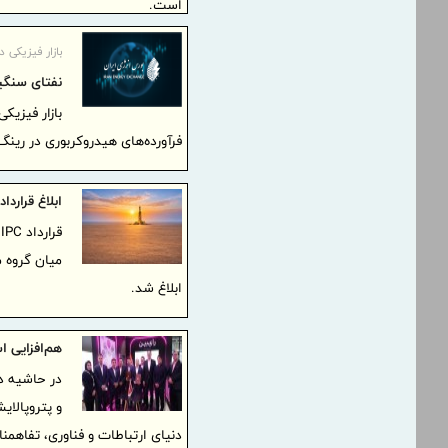
است.
بازار فیزیکی
نفتای سنگی
بازار فیزیک
فرآورده‌های هیدروکربوری در رین
ابلاغ قرارداد IPC طرح توسعه یکپارچه میدان نفتی بند کرخه به گروه 
ق
میان گروه 
ابلاغ شد.
هم‌افزایی ا
در حاشیه د
و پتروپالای
دنیای ارتباطات و فناوری، تفاهم