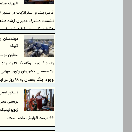
شهرک صنعت
گامی بلند و استراتژیک در مسیر 
هکتاری گسترش فولاد شهریار
مهندسان ایر
کردند
معاون توسع
واحد گازی ن
وجود جنگ رمضان به 99 روز در این پروژه کاهش دادند.
دستورالعمل 
ژئوپولیتیک 
۶۶ درصد افزایش داده است.