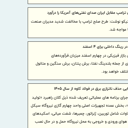
پیام تب
مناسبت روز 
رامپ مقابل ایران صدای نفتی‌های آمریکا را درآورد
پیام ر
تیکو نوشت: طرح صلح ترامپ با مخالفت شدید مدیران صنعت
اعتباری ملل
 مواجه شد.
قدردانی 
مسیر رشد و
رینگ داخلی برای ۴ اسفند
واگذاری 
بازار فیزیکی در چهارم اسفند میزبان فرآورده‌های
سرمایه از 
 از جمله بلندینگ نفتا، برش پنتان، برش سنگین و متانول
آغاز همک
لف خواهد بود.
حمایت از بی
تحول در
ی حذف ناترازی برق در فولاد کاوه از سال 1405
اقتصادنوین
جرای برنامه های عملیاتی تعریف شده ذیل کلان راهبرد «تولید
ارزش بازار «
، بخش عمده تجهیزات اصلی واحد چهارم گازی نیروگاه سیکل
مدیرعام
ی خرم‌آباد با ظرفیت 183 مگاوات شامل توربین، ژنراتور، چمبرها، شفت میانی، اسکیدهای
خبرنگار را 
 هوای ورودی و خروجی به محل نیروگاه حمل و در حال نصب
گفت