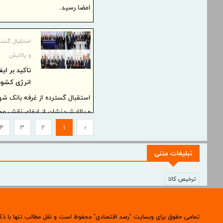
امضا رسید.
استقبال گستر
و پالایش
تاکید بر ای
انرژی کشور
استقبال گسترده از غرفه بانک ش
و پالایش؛ نشان از ایفای نقش مح
داشت.
4
3
2
1
‹
تبلیغات متنی
ترخیص کالا
تمامی حقوق برای وبسایت "رصد اقتصادی" محفوظ است و نقل مطالب تنها با ذک