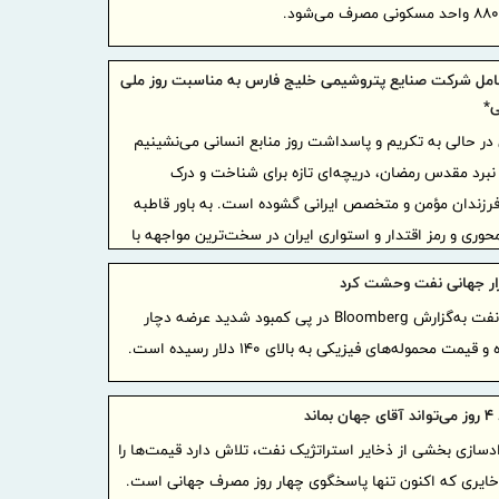
پاک کرد
سرکه
4 روش 
عامل شرکت صنایع پتروشیمی خلیج فارس به مناسبت روز ملی
پررفت و آم
ی*
پیام مد
ین در حالی به تکریم و پاسداشت روز منابع انسانی می‌نشینیم
شادگان به م
 نبرد مقدس رمضان، دریچه‌ای تازه برای شناخت و درک
پیام مد
فرزندان مؤمن و متخصص ایرانی گشوده است. به باور قاطبه
شادگان به م
وری و رمز اقتدار و استواری ایران در سخت‌ترین مواجهه با
عملیات 
انی بود. از کارزار نظامی تا میدان دیپلماسی و عرصه صنعت
ازار جهانی نفت وحشت کرد
وجود محدو
 بود که در پرتو ایمان، اراده، ابتکار و شور وطن‌دوستی توانست
بازار جهانی نفت به‌گزارش Bloomberg در پی کمبود شدید عرضه دچار
برگزاری
ی انهدام بنیاد تمدن دیرپای ایران زمین را ناکام بگذارد.
مت محموله‌های فیزیکی به بالای ۱۴۰ دلار رسیده است.
مهندسی در ص
ت که خانواده فداکار پتروشیمی در آزمون صیانت وطن،
برنامه‌ه
را رقم زد.
معدن و تجا
اند
پیام تب
زادسازی بخشی از ذخایر استراتژیک نفت، تلاش دارد قیمت‌ها را
رفسنجان؛ به مناسبت ۱۷م
ذخایری که اکنون تنها پاسخگوی چهار روز مصرف جهانی است.