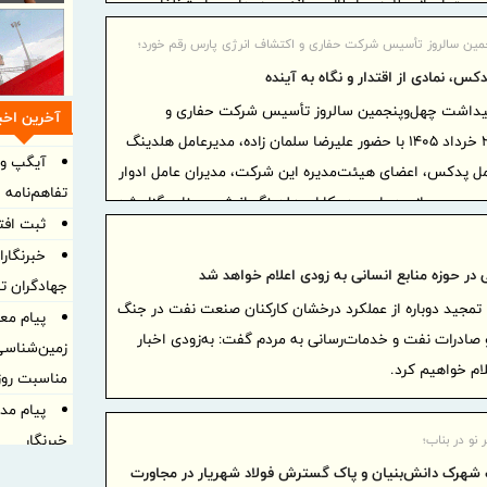
 احراز، علاوه بر ابطال پروانه بهره‌برداری، با متخلفان
خورد خواهد شد.»
مین سالروز تأسیس شرکت حفاری و اکتشاف انرژی پارس رقم خورد؛
دکس، نمادی از اقتدار و نگاه به آینده
یداشت چهل‌وپنجمین سالروز تأسیس شرکت حفاری و
آخرین اخبا
اکتشاف انرژی پارس (پدکس)، ۲۴ خرداد ۱۴۰۵ با حضور عليرضا سلمان زاده، مدیرعامل هلدینگ
آیگپ و 
امل پدکس، اعضای هیئت‌مدیره این شرکت، مدیران عامل ادوار
تفاهم‌نامه 
و جمعی از مدیران و همکاران هلدینگ انرژي سينا، برگزار شد.
ثبت افت
خبرنگار
در حوزه منابع انسانی به زودی اعلام خواهد شد
جهادگران ت
ا تمجید دوباره از عملکرد درخشان کارکنان صنعت نفت در جنگ
پیام مع
و صادرات نفت و خدمات‌رسانی به مردم گفت: به‌زودی اخبار
زمین‌شناسی
لام خواهیم کرد.
مناسبت روز 
پیام مد
خبرنگار
نو در بناب؛
تمرکز ه
شهرک دانش‌بنیان و پاک گسترش فولاد شهریار در مجاورت