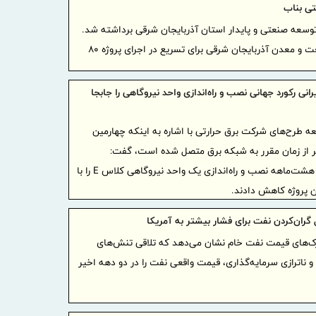
ی بناب
زنجیره صنع
توسعه صنعتی و پایدار استان آذربایجان شرقی برداشته شد.
نشست مشترک مدیران ارشد صنعت و معدن آذربایجان شرقی برای تسریع در اجرای پروژه ۸۰
ایران
موشک‌ها
تاب‌آور
انی رکورد جهانی نصب و راه‌اندازی واحد نیروگاهی را جابجا
ایران در جن
ه طرح‌های شرکت برق حرارتی با اشاره به اینکه چهارمین
خبرنگار
یروگاه نکا 21 روز زودتر از زمان مقرر به شبکه برق متصل شده است، گفت:
چالش‌های 
متخصصان کشورمان رکورد جهانی هشت‌ماهه نصب و راه‌اندازی یک واحد نیروگاهی کلاس E را با
رسانه‌ه
تسهیل تجار
و تسهیل تج
گران‌کردن نفت برای فشار بیشتر به آمریکا
پروژه‌ها
بررسی محرک‌های قیمت نفت خام نشان می‎‌دهد که تلاقی تنش‌های
از مهندسی 
و ناترازی سرمایه‌گذاری، قیمت واقعی نفت را در دو دهه اخیر
پاسخ به
اقتصادی در
پیشنهاد