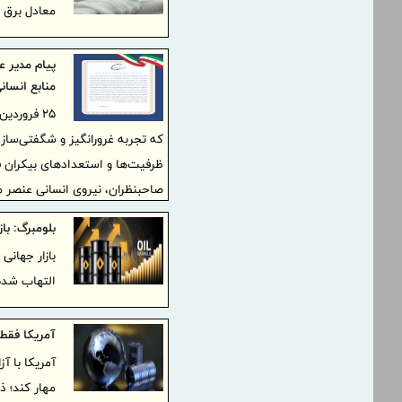
معادل برق ۸۸۰ واحد مسکونی مصرف می‌شود.
پیام مدیر 
منابع انسان
۲۵ فرورد
که تجربه غرورانگیز و شگفتی‌ساز
ظرفیت‌ها و استعدادهای بیکران 
صاحبنظران، نیروی انسانی عنصر مح
دو قدرت سلطه‌جوی منطقه‌ای و جه
بلومبرگ: ب
و تولید، این زنجیره نیروی انسانی
نقشه جبهه استکبار و صهیونیسم برا
التهاب شده و قی
بسی مایه مباهات و امیدواری اس
حضوری تعیین‌کننده و سرنوشت‌ساز 
آمریکا فقط ۴ روز می‌تواند آقای جهان بم
آمریکا با آ
مهار کند؛ 