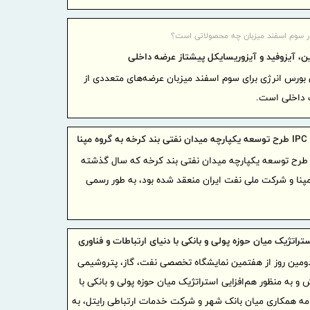
5 اولو
در مناطق آز
 در سوم اسفند میزبان چه محصولاتی است؟
پیشی گر
ن، آیزوفید و آیزوریسایکل پیشتاز عرضه داخلی
کشاورزی از 
ی بورس انرژی برای سوم اسفند میزبان عرضه‌های متعددی از
هزار همتی‌ه
گ داخلی است.
16 روز مانده به پنجمین جشنواره ایما
ارتباط 
مپنا
بهره‌بر
رارداد IPC طرح توسعه یکپارچه میدان نفتی بند کرخه که سال گذشته
صابون در پ
مپنا و شرکت ملی نفت ایران منعقد شده بود، به طور رسمی
روز معاملات
4 روش 
ستراتژیک میان حوزه پولی و بانکی با دنیای ارتباطات و فناوری
پررفت و آم
ومین روز از هفتمین نمایشگاه تخصصی نفت، گاز، پتروشیمی
پیام تب
ش و به منظور هم‌افزایی استراتژیک میان حوزه پولی و بانکی با
سفیددشت چه
نامه همکاری میان بانک شهر و شرکت خدمات ارتباطی رایتل، به
روز خبرنگار