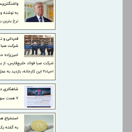
واشنگتن‌پس
به نوشته وا
نرخ بنزین ب
قدردانی و 
شرکت صبا ف
صیانت از ح
امین‌زاده 
شرکت صبا فولاد خلیج‌فارس، از 
احیاء۲ این کارخانه، بازدید به عمل آورد.
شاهکاری دی
۷ همت سود در سال محدودیت؛ تصادف یا جسارت مدیریتی؟
استخراج هر بیت کوین 
به گفته یک