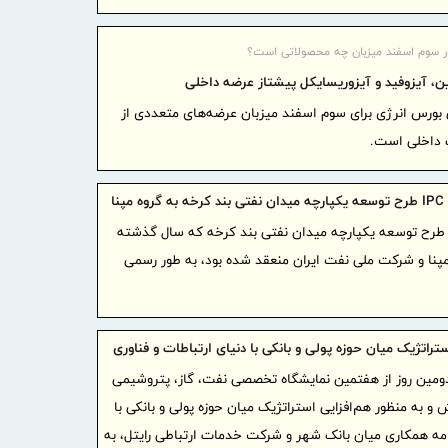
5 اولو
در مناطق آز
 در سوم اسفند میزبان چه محصولاتی است؟
بانک ملی
ن، آیزوفید و آیزوریسایکل پیشتاز عرضه داخلی
آیگپ و 
ی بورس انرژی برای سوم اسفند میزبان عرضه‌های متعددی از
تفاهم‌نامه 
گ داخلی است.
ثبت افت
خبرنگار
مپنا
جهادگران ت
رارداد IPC طرح توسعه یکپارچه میدان نفتی بند کرخه که سال گذشته
پیام مع
مپنا و شرکت ملی نفت ایران منعقد شده بود، به طور رسمی
زمین‌شناسی
مناسبت روز 
پیام مد
ستراتژیک میان حوزه پولی و بانکی با دنیای ارتباطات و فناوری
خبرنگار
ومین روز از هفتمین نمایشگاه تخصصی نفت، گاز، پتروشیمی
تمرکز ه
ش و به منظور هم‌افزایی استراتژیک میان حوزه پولی و بانکی با
زنجیره صنع
نامه همکاری میان بانک شهر و شرکت خدمات ارتباطی رایتل، به