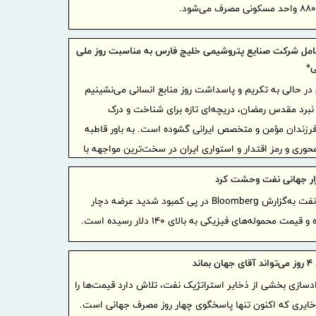
برپایی 
جمعه تهران
گام تاز
عامل شرکت صنایع پتروشیمی خلیج فارس به مناسبت روز ملی
در توسعه خ
ی*
خدمات ی
ین در حالی به تکریم و پاسداشت روز منابع انسانی می‌نشینیم
خدمت‌رسانی
 نبرد مقدس رمضان، دریچه‌ای تازه برای شناخت و درک
تاکید م
فرزندان مؤمن و متخصص ایرانی گشوده است. به باور قاطبه
خبرنگاران د
وری و رمز اقتدار و استواری ایران در سخت‌ترین مواجهه با
اجتماعی با
انی بود. از کارزار نظامی تا میدان دیپلماسی و عرصه صنعت
ازار جهانی نفت وحشت کرد
کاهش نا
 بود که در پرتو ایمان، اراده، ابتکار و شور وطن‌دوستی توانست
بازار جهانی نفت به‌گزارش Bloomberg در پی کمبود شدید عرضه دچار
در مدیریت 
ی انهدام بنیاد تمدن دیرپای ایران زمین را ناکام بگذارد.
مت محموله‌های فیزیکی به بالای ۱۴۰ دلار رسیده است.
قلم، سل
ت که خانواده فداکار پتروشیمی در آزمون صیانت وطن،
مدیرعامل ه
را رقم زد.
شیمیایی ایر
اند
زادسازی بخشی از ذخایر استراتژیک نفت، تلاش دارد قیمت‌ها را
خسارت به 
ذخایری که اکنون تنها پاسخگوی چهار روز مصرف جهانی است.