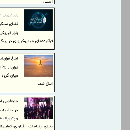
است.
بازار فیزیکی
نفتای سنگی
بازار فیزیک
فرآورده‌های هیدروکربوری در رین
ابلاغ قرارداد IPC طرح توسعه یکپارچه میدان نفتی بند کرخه به گروه 
ق
میان گروه 
ابلاغ شد.
هم‌افزایی ا
در حاشیه د
و پتروپالای
دنیای ارتباطات و فناوری، تفاهم