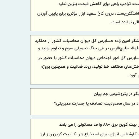
ت: ترامپ راهی برای کاهش قیمت بنزین ندارد
بانك مل
شنگتن‌پست، درون کاخ سفید ابزار مؤثری برای پایین آوردن
تسهیلات ازد
اقی نمانده است.
تقدیر م
خراسان شما
تشکر امین زاده حسابرس کل دیوان محاسبات کشور از عملکرد
تقدیر مد
ولاد خلیج‌فارس در طی جنگ تحمیلی سوم و تداوم تولید و
نقش‌آفرینی 
قوق کارگران
حسابرس کل امور اجتماعی دیوان محاسبات کشور با حضور در
بیمه‌ای
بخش‌های مختلف خط تولید، روند فعالیت و همچنین پروژه
طرح‌های
تأمین اجتم
گر در پتروشیمی جم پیلن
خبرنگاران ا
خبرنگاران ف
برق ۸۸۰ واحد مسکونی را می بلعد
ژنراتور در 
 کارشناس انرژی، برای استخراج هر یک بیت کوین رمز ارز