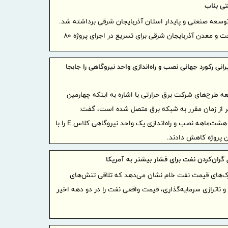
ی بناب
توسعه صنعتی و پایدار استان آذربایجان شرقی برداشته شد.
در آتش
نشست مشترک مدیران ارشد صنعت و معدن آذربایجان شرقی برای تسریع در اجرای پروژه ۸۰
ایستادگی
شماست
تعامل با
انی رکورد جهانی نصب و راه‌اندازی واحد نیروگاهی را جابجا
اعتماد عم
ه طرح‌های شرکت برق حرارتی با اشاره به اینکه چهارمین
بانک صن
یروگاه نکا 21 روز زودتر از زمان مقرر به شبکه برق متصل شده است، گفت:
صنایع راهب
متخصصان کشورمان رکورد جهانی هشت‌ماهه نصب و راه‌اندازی یک واحد نیروگاهی کلاس E را با
بازدید 
بانک صنعت 
گرانول میبد
گران‌کردن نفت برای فشار بیشتر به آمریکا
موافقت 
بررسی محرک‌های قیمت نفت خام نشان می‎‌دهد که تلاقی تنش‌های
تسهیلات ار
و ناترازی سرمایه‌گذاری، قیمت واقعی نفت را در دو دهه اخیر
با عاملیت "
اصلاحیه
مازاد بانک 