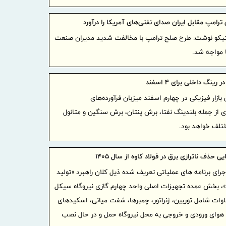
تأمین پردا
پیام دک
رامپ مقابل ایران صدای نفتی‌های آمریکا را درآورد
شرکت پتروش
تیکو نوشت: طرح صلح ترامپ با مخالفت شدید مدیران صنعت
خبرنگار
 مواجه شد.
پیام رو
مناسبت روز 
رینگ داخلی برای ۴ اسفند
سه بویلر
بازار فیزیکی در چهارم اسفند میزبان فرآورده‌های
بازگشتند
 از جمله بلندینگ نفتا، برش پنتان، برش سنگین و متانول
اطلاع ر
لف خواهد بود.
رکن توسعه 
قلم، حا
ی حذف ناترازی برق در فولاد کاوه از سال 1405
آگاهی
جرای برنامه های عملیاتی تعریف شده ذیل کلان راهبرد «تولید
پیام تبر
، بخش عمده تجهیزات اصلی واحد چهارم گازی نیروگاه سیکل
مناسبت روز 
ی خرم‌آباد با ظرفیت 183 مگاوات شامل توربین، ژنراتور، چمبرها، شفت میانی، اسکیدهای
گرامیدا
 هوای ورودی و خروجی به محل نیروگاه حمل و در حال نصب
روزهای دشوا