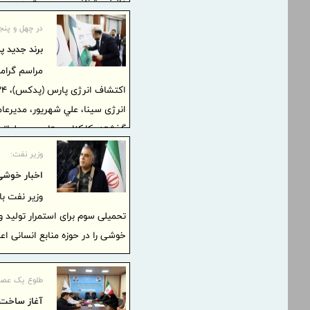
قانونی، تخلف محسوب شده و در صورت
مطابق مقررات قانونی و قضایی بر
در چهل و پنج
برند جدید پ
مراسم گرام
انرژی سینا، علي شهريور، مدیرع
گذشته، کارکنان ستادی و عملیاتی 
وزیر نفت:
اخبار خوشی 
وزیر نفت ب
تحمیلی سوم برای استمرار تولید 
خوشی را در حوزه منابع انسانی اع
طلوع یک عصر 
آغاز ساخت 