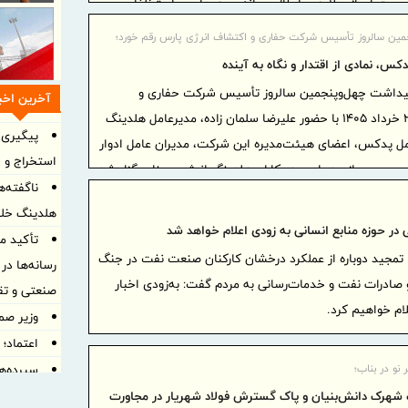
 احراز، علاوه بر ابطال پروانه بهره‌برداری، با متخلفان
خورد خواهد شد.»
مین سالروز تأسیس شرکت حفاری و اکتشاف انرژی پارس رقم خورد؛
دکس، نمادی از اقتدار و نگاه به آینده
یداشت چهل‌وپنجمین سالروز تأسیس شرکت حفاری و
آخرین اخبا
اکتشاف انرژی پارس (پدکس)، ۲۴ خرداد ۱۴۰۵ با حضور عليرضا سلمان زاده، مدیرعامل هلدینگ
پیگیری 
امل پدکس، اعضای هیئت‌مدیره این شرکت، مدیران عامل ادوار
استخراج و 
و جمعی از مدیران و همکاران هلدینگ انرژي سينا، برگزار شد.
هلدینگ خل
در حوزه منابع انسانی به زودی اعلام خواهد شد
تأکید م
ا تمجید دوباره از عملکرد درخشان کارکنان صنعت نفت در جنگ
رسانه‌ها د
و صادرات نفت و خدمات‌رسانی به مردم گفت: به‌زودی اخبار
صنعتی و تق
لام خواهیم کرد.
وزیر صم
اعتماد؛ 
نو در بناب؛
سپرده‌ه
گذشته ۳ برابر شد
شهرک دانش‌بنیان و پاک گسترش فولاد شهریار در مجاورت