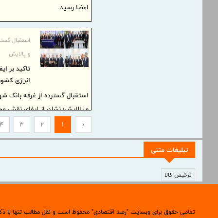
امضا رسید.
استقبال گستر
و پالایش
تاکید بر ای
انرژی کشور
استقبال گسترده از غرفه بانک ش
و پالایش؛ نشان از ایفای نقش مح
داشت.
4
3
2
1
‹
تبلیغات متنی
ترخیص کالا
تمامی حقوق برای وبسایت "رصد اقتصادی" محفوظ است و نقل مطالب تنها با ذک