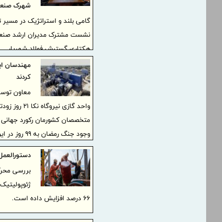
شهرک صنعت
گامی بلند و استراتژیک در مسیر 
هکتاری گسترش فولاد شهریار
مهندسان ایر
کردند
معاون توسع
واحد گازی ن
وجود جنگ رمضان به 99 روز در این پروژه کاهش دادند.
دستورالعمل 
ژئوپولیتیک 
۶۶ درصد افزایش داده است.