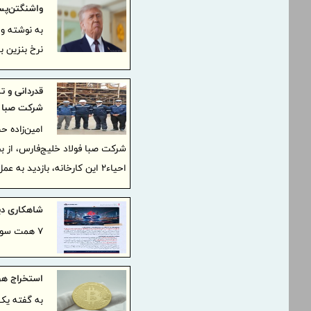
واشنگتن‌پس
به نوشته وا
نرخ بنزین ب
قدردانی و 
شرکت صبا ف
صیانت از ح
امین‌زاده 
شرکت صبا فولاد خلیج‌فارس، از 
احیاء۲ این کارخانه، بازدید به عمل آورد.
شاهکاری دی
۷ همت سود در سال محدودیت؛ تصادف یا جسارت مدیریتی؟
استخراج هر بیت کوین 
به گفته یک