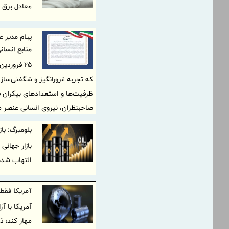
معادل برق ۸۸۰ واحد مسکونی مصرف می‌شود.
پیام مدیر 
منابع انسان
۲۵ فرورد
که تجربه غرورانگیز و شگفتی‌ساز
ظرفیت‌ها و استعدادهای بیکران 
صاحبنظران، نیروی انسانی عنصر مح
دو قدرت سلطه‌جوی منطقه‌ای و جه
بلومبرگ: ب
و تولید، این زنجیره نیروی انسانی
نقشه جبهه استکبار و صهیونیسم برا
التهاب شده و قی
بسی مایه مباهات و امیدواری اس
حضوری تعیین‌کننده و سرنوشت‌ساز 
آمریکا فقط ۴ روز می‌تواند آقای جهان بم
آمریکا با آ
مهار کند؛ 