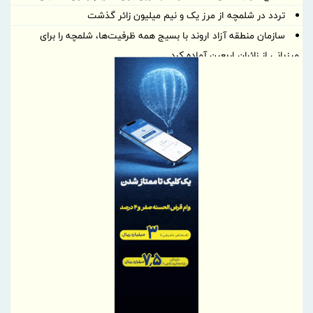
تردد در شلمچه از مرز یک و نیم میلیون زائر گذشت
سازمان منطقه آزاد اروند با بسیج همه ظرفیت‌ها، شلمچه را برای
میزبانی از زائران اربعین آماده کرد
درج شرکت زیست اروند فارمد (سهامی عام) در بورس تهران
شرکت مخابرات ایران در جمع کارفرمایان منتخب ایران ۲۰۲۶ قرار گرفت
تسهیل در پرداخت بیش از ۲۲۰۰ میلیارد ریال وام ودیعه مسکن به
آسیب‌دیدگان جنگ در هرمزگان
مدیرعامل پتروشیمی بندر امام بر ارتقای آمادگی و فرهنگ ایمنی تأکید
کرد
توسعه زنجیره صنعت مس با تکیه بر اکتشاف و مدل‌های نوین تأمین
مالی شتاب می‌گیرد
شتاب توسعه زیرساخت‌های آبی قشم با اجرای پروژه‌های راهبردی
امضای یادداشت تفاهم همکاری ایران و پاکستان برای تحقق تجارت ۱۰
میلیارد دلاری
فولاد هرمزگان با اقتصاد چرخشی، نگاه تازه‌ای به توسعه صنعت فولاد