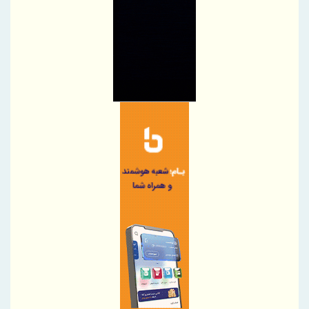
ارائه کرده است
تقدیر از شعب برتر منطقه هفت بانک سرمایه
دیدار مدیرعامل بانک دی با دبیر شورای‌عالی مناطق آزاد؛ تأکید بر
توسعه همکاری‌های مشترک
دستورالعمل صدور گواهی سپرده مدت‌دار ارزی ویژه سرمایه‌گذاری
(خاص) ابلاغ شد
اسامی شعب کشیک موسسه اعتباری ملل در روز 15 مرداد ماه در
استانها
بانک مهر ایران بیش از ۷۰ میلیارد تومان به برنامه‌های مسئولیت
اجتماعی اختصاص داد
اعلام فهرست شعب فعال بانک سینا در روز پنج‌شنبه 15 مرداد ماه 1405
برای انتقال مبالغ بالا کدام روش بهتر است؟
محاسبه جداگانه تعیین تکلیف 80 درصد برگه چک‌های کاغذی و
الکترونیکی هنگام درخواست دسته چک
فراخوان شرکت در مزایده اموال ضایعاتی و مستعمل بانک کارآفرین
مناقصه عمومی بانک کارآفرین برای پشتیبانی دستگاه‌های برق بدون