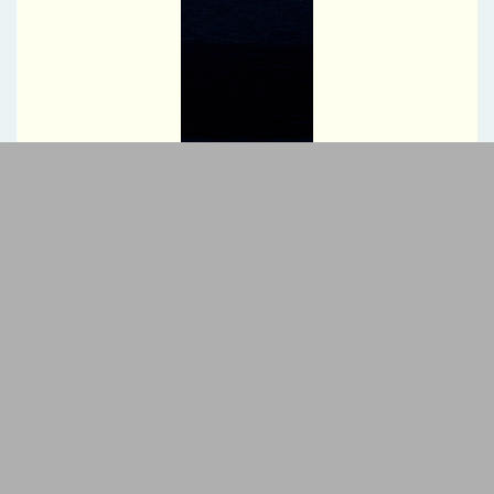
آخرین سود ۲۷.۷ درصدی «اندوخته توسعه صادرات آرمانی» واریز شد؛
نرخ جدید ۲۹.۱ درصد
آغاز مرحله جدید کالابرگ از ۱۵ مردادماه
PetroCVC؛ ابزار مدیریت ریسک فناوری برای هلدینگ
گام راهبردی سازمان منطقه آزاد چابهار در تقویت زیرساخت‌های ایمنی و
خدمات امدادی مرزی
توسعه همکاری های ایران و هند برای افزایش سهم مبادلات تجاری
اجرای برنامه تحول بانک با تمرکز بر منابع پایدار، درآمدهای کارمزدی و
بازسازی اعتماد مشتریان
دکتر للـه‌گانی: ابزارهای نوین تامین مالی، منابع بانکی را هدفمندتر به
سمت بنگاه‌های اقتصادی هدایت می‌کند
تقدیر و تشکر مدیرعامل پست بانک ایران از کلیه همکاران موثر در توزیع
ارز اربعین
پرداخت بیمه خسارات بخش کشاورزی کاهشی شد
پرداخت خسارت ۶ میلیارد تومانی بیمه تجارت‌نو به شرکت «بهینه‌سازان
سبز جم»