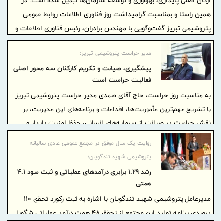
ارکان اصلی پایداری، بهره‌وری و توسعه سازمان‌ها تبدیل شده است. در
همین راستا و بمناسبت گرامیداشت روز فناوری اطلاعات روابط عمومی
پتروشیمی تبریز گفت‌وگویی با مهندس برادران، رئیس فناوری اطلاعات و
ارتباطات شرکت، انجام داده است که در ادامه می‌خوانید
مدیر حراست پتروشیمی تبریز:
پیشگیری، صیانت و تکریم کارکنان سه محور اصلی
فعالیت حراست است
به مناسبت روز حراست، حاج آقای صمدی مدیر حراست پتروشیمی تبریز
با تشریح مهم‌ترین مأموریت‌ها، اقدامات و برنامه‌های این مدیریت، بر
نقش حراست در صیانت از سرمایه‌های انسانی، حفظ امنیت پایدار و
ارتقای آرامش سازمانی تأکید کرد.
روایت یک سال موفق در مجمع عمومی عادی سالیانه
پتروشیمی شهید تندگویان؛
رشد ۱.۲۹ برابری درآمدهای عملیاتی و ثبت سود ۴.۱
همتی
مدیرعامل پتروشیمی شهید تندگویان با اشاره به ثبت رکورد تحقق ۱۱۰
درصدی برنامه تولید این مجتمع از تحقق ۴۸ همت درآمد عملیاتی شگویا