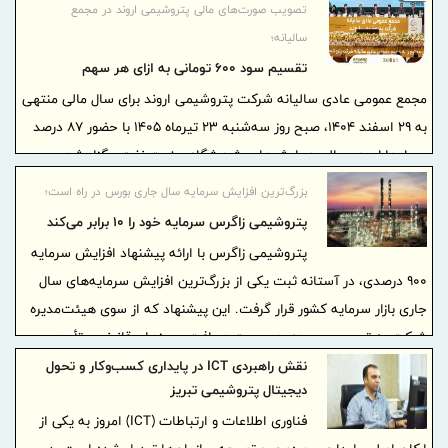
تصویب صورت‌های مالی پتروشیمی اروند در مجمع
شاخص‌های مالی مسیر متفاوتی را طی کردند؛ موضوعی که نشان می‌دهد
سالیانه؛
مدیریت شرکت، تمرکز خود را از «افزایش صرف تولید» به «خلق ارزش از
تقسیم سود ۶۰۰ تومانی به ازای هر سهم
محل بهره‌وری» منتقل کرده است.
مجمع عمومی عادی سالیانه شرکت پتروشیمی اروند برای سال مالی منتهی
به ۲۹ اسفند ۱۴۰۴، صبح روز سه‌شنبه ۲۳ تیرماه ۱۴۰۵ با حضور ۸۷ درصد
سهامداران در سالن همایش‌های پژوهشگاه صنعت نفت برگزار شد.
بزرگ‌ترین افزایش سرمایه سال جاری بورس در راه است؛
پتروشیمی زاگرس سرمایه خود را ۱۰ برابر می‌کند
پتروشیمی زاگرس با ارائه پیشنهاد افزایش سرمایه
۹۰۰ درصدی، در آستانه ثبت یکی از بزرگ‌ترین افزایش سرمایه‌های سال
جاری بازار سرمایه کشور قرار گرفت. این پیشنهاد که از سوی هیئت‌مدیره
شرکت به تصویب رسیده، در صورت دریافت مجوزهای قانونی و تأیید
سهامداران، سرمایه شرکت را از ۲۴۰ میلیارد تومان به ۲ هزار و ۴۰۰ میلیارد
نقش راهبردی ICT در پایداری کسب‌وکار و تحول
دیجیتال پتروشیمی تبریز
تومان افزایش خواهد داد.
فناوری اطلاعات و ارتباطات (ICT) امروز به یکی از