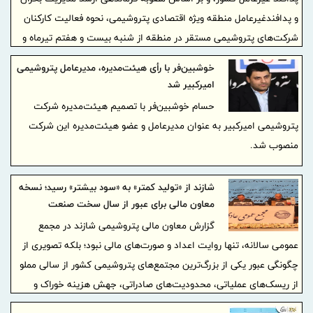
و پدافندغیرعامل منطقه ویژه اقتصادی پتروشیمی، نحوه فعالیت کارکنان
شرکت‌های پتروشیمی مستقر در منطقه از شنبه بیست و هفتم تیرماه و
تا اطلاع ثانوی، به شرح ذیل ابلاغ می‌گردد:
خوشبین‌فر با رأی هیئت‌مدیره، مدیرعامل پتروشیمی
امیرکبیر شد
حسام خوشبین‌فر با تصمیم هیئت‌مدیره شرکت
پتروشیمی امیرکبیر به عنوان مدیرعامل و عضو هیئت‌مدیره این شرکت
منصوب شد.
شازند از «تولید کمتر» به «سود بیشتر» رسید؛ نسخه
معاون مالی برای عبور از سال سخت صنعت
پتروشیمی
گزارش معاون مالی پتروشیمی شازند در مجمع
عمومی سالانه، تنها روایت اعداد و صورت‌های مالی نبود؛ بلکه تصویری از
چگونگی عبور یکی از بزرگ‌ترین مجتمع‌های پتروشیمی کشور از سالی مملو
از ریسک‌های عملیاتی، محدودیت‌های صادراتی، جهش هزینه خوراک و
ناترازی انرژی ارائه کرد. اگر شاخص تولید در سال ۱۴۰۴ عقب نشست،