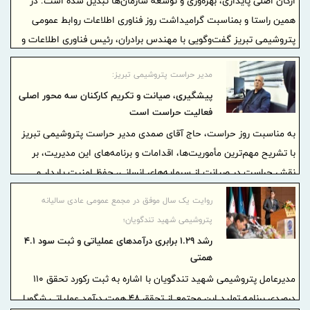
ارکان اصلی پایداری، بهره‌وری و توسعه سازمان‌ها تبدیل شده است. در
همین راستا و بمناسبت گرامیداشت روز فناوری اطلاعات روابط عمومی
پتروشیمی تبریز گفت‌وگویی با مهندس برادران، رئیس فناوری اطلاعات و
ارتباطات شرکت، انجام داده است که در ادامه می‌خوانید
مدیر حراست پتروشیمی تبریز:
پیشگیری، صیانت و تکریم کارکنان سه محور اصلی
فعالیت حراست است
به مناسبت روز حراست، حاج آقای صمدی مدیر حراست پتروشیمی تبریز
با تشریح مهم‌ترین مأموریت‌ها، اقدامات و برنامه‌های این مدیریت، بر
نقش حراست در صیانت از سرمایه‌های انسانی، حفظ امنیت پایدار و
ارتقای آرامش سازمانی تأکید کرد.
روایت یک سال موفق در مجمع عمومی عادی سالیانه
پتروشیمی شهید تندگویان؛
رشد ۱.۲۹ برابری درآمدهای عملیاتی و ثبت سود ۴.۱
همتی
مدیرعامل پتروشیمی شهید تندگویان با اشاره به ثبت رکورد تحقق ۱۱۰
درصدی برنامه تولید این مجتمع از تحقق ۴۸ همت درآمد عملیاتی شگویا