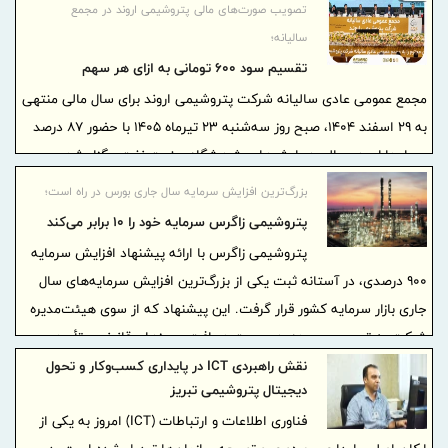
تصویب صورت‌های مالی پتروشیمی اروند در مجمع
شاخص‌های مالی مسیر متفاوتی را طی کردند؛ موضوعی که نشان می‌دهد
سالیانه؛
مدیریت شرکت، تمرکز خود را از «افزایش صرف تولید» به «خلق ارزش از
تقسیم سود ۶۰۰ تومانی به ازای هر سهم
محل بهره‌وری» منتقل کرده است.
مجمع عمومی عادی سالیانه شرکت پتروشیمی اروند برای سال مالی منتهی
به ۲۹ اسفند ۱۴۰۴، صبح روز سه‌شنبه ۲۳ تیرماه ۱۴۰۵ با حضور ۸۷ درصد
سهامداران در سالن همایش‌های پژوهشگاه صنعت نفت برگزار شد.
بزرگ‌ترین افزایش سرمایه سال جاری بورس در راه است؛
پتروشیمی زاگرس سرمایه خود را ۱۰ برابر می‌کند
پتروشیمی زاگرس با ارائه پیشنهاد افزایش سرمایه
۹۰۰ درصدی، در آستانه ثبت یکی از بزرگ‌ترین افزایش سرمایه‌های سال
جاری بازار سرمایه کشور قرار گرفت. این پیشنهاد که از سوی هیئت‌مدیره
شرکت به تصویب رسیده، در صورت دریافت مجوزهای قانونی و تأیید
سهامداران، سرمایه شرکت را از ۲۴۰ میلیارد تومان به ۲ هزار و ۴۰۰ میلیارد
نقش راهبردی ICT در پایداری کسب‌وکار و تحول
دیجیتال پتروشیمی تبریز
تومان افزایش خواهد داد.
فناوری اطلاعات و ارتباطات (ICT) امروز به یکی از