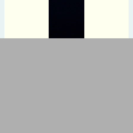
درج شرکت زیست اروند فارمد (سهامی عام) در بورس تهران
شرکت مخابرات ایران در جمع کارفرمایان منتخب ایران ۲۰۲۶ قرار گرفت
تسهیل در پرداخت بیش از ۲۲۰۰ میلیارد ریال وام ودیعه مسکن به
آسیب‌دیدگان جنگ در هرمزگان
مدیرعامل پتروشیمی بندر امام بر ارتقای آمادگی و فرهنگ ایمنی تأکید
کرد
توسعه زنجیره صنعت مس با تکیه بر اکتشاف و مدل‌های نوین تأمین
مالی شتاب می‌گیرد
شتاب توسعه زیرساخت‌های آبی قشم با اجرای پروژه‌های راهبردی
امضای یادداشت تفاهم همکاری ایران و پاکستان برای تحقق تجارت ۱۰
میلیارد دلاری
فولاد هرمزگان با اقتصاد چرخشی، نگاه تازه‌ای به توسعه صنعت فولاد
ارائه کرده است
تقدیر از شعب برتر منطقه هفت بانک سرمایه
دیدار مدیرعامل بانک دی با دبیر شورای‌عالی مناطق آزاد؛ تأکید بر
توسعه همکاری‌های مشترک