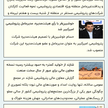
و پدافندغیرعامل منطقه ویژه اقتصادی پتروشیمی، نحوه فعالیت کارکنان
شرکت‌های پتروشیمی مستقر در منطقه از شنبه بیست و هفتم تیرماه و
تا اطلاع ثانوی، به شرح ذیل ابلاغ می‌گردد:
خوشبین‌فر با رأی هیئت‌مدیره، مدیرعامل پتروشیمی
امیرکبیر شد
حسام خوشبین‌فر با تصمیم هیئت‌مدیره شرکت
پتروشیمی امیرکبیر به عنوان مدیرعامل و عضو هیئت‌مدیره این شرکت
منصوب شد.
شازند از «تولید کمتر» به «سود بیشتر» رسید؛ نسخه
معاون مالی برای عبور از سال سخت صنعت
پتروشیمی
گزارش معاون مالی پتروشیمی شازند در مجمع
عمومی سالانه، تنها روایت اعداد و صورت‌های مالی نبود؛ بلکه تصویری از
چگونگی عبور یکی از بزرگ‌ترین مجتمع‌های پتروشیمی کشور از سالی مملو
از ریسک‌های عملیاتی، محدودیت‌های صادراتی، جهش هزینه خوراک و
ناترازی انرژی ارائه کرد. اگر شاخص تولید در سال ۱۴۰۴ عقب نشست،