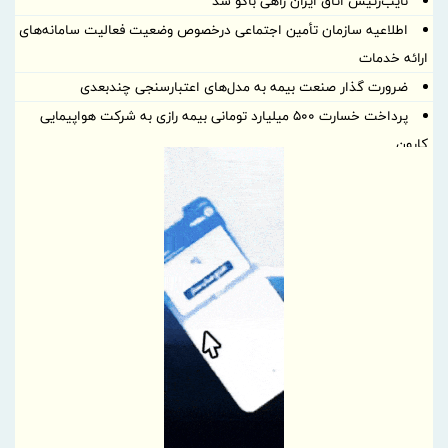
نایب‌رئیس اتاق ایران راهی باکو شد
اطلاعیه سازمان تأمین اجتماعی درخصوص وضعیت فعالیت سامانه‌های
ارائه خدمات
ضرورت گذار صنعت بیمه به مدل‌های اعتبارسنجی چندبعدی
پرداخت خسارت ۵۰۰ میلیارد تومانی بیمه رازی به شرکت هواپیمایی
کارون
بیمه پارسیان، همراه زائران اربعین با پوشش های بیمه های مسئولیت
برگزاری چهارمین نشست هم اندیشی مدیران بیمه البرز با رؤسای تشکل
های صنفی نمایندگان
وقتی «عملکرد» از راز ثروت پنهان آسیا رونمایی می کند
دیدار مدیر هماهنگی مناطق ویژه اقتصادی کشور با مدیرعامل شهر
صنعتی کاوه
بسیج ظرفیت‌های منطقه آزاد دوغارون برای تکریم زائران حسینی
تردد در شلمچه از مرز یک و نیم میلیون زائر گذشت
سازمان منطقه آزاد اروند با بسیج همه ظرفیت‌ها، شلمچه را برای
میزبانی از زائران اربعین آماده کرد