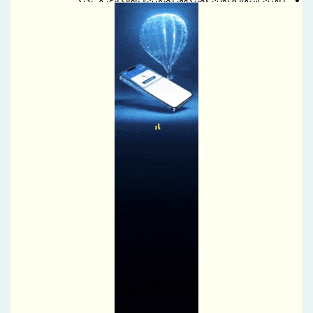
تامین سرمایه نوین «صندوق تضمین» راه‌اندازی می‌کند
گسترش پوشش بیمه‌ای؛ تضمین امنیت شغلی در بازارهای نوین
بیمه سینا 28 مردادماه به مجمع می‌رود
فراخوان معرفی محصولات، خدمات و دستاوردهای پژوهشی با محوریت
نیازهای روز صنعت بیمه با هدف تجاری‌سازی و ثبت رسمی
ارتقای دانش تخصصی کارکنان پتروشیمی تبریز در حوزه سیستم
مدیریت ایمنی مواد غذایی؛ برگزاری دوره آموزشی استاندارد ISO 22000
افزایش سرمایه «اتکام» یک گام دیگر جلو رفت
تأکید مدیرعامل بیمه آسیا بر توانمند سازی سرمایه انسانی با تکیه بر
توسعه کانال ارتباطی کارکنان
توسعه اکتشافات؛ اولویت ملی فولاد سنگان
کاهش سطح آب، امنیت عرضه را تهدید می‌کند
هدیه ۲۰۰ گیگابایتی رایتل برای خبرنگاران فعال شد
قلم و کابل؛ هم مسیر روایت پایداری در روز خبرنگار
سمیعی‌ نژاد اعلام کرد: 5 معیار انتخاب پروژه‌های راهبردی صنعت و
معدن