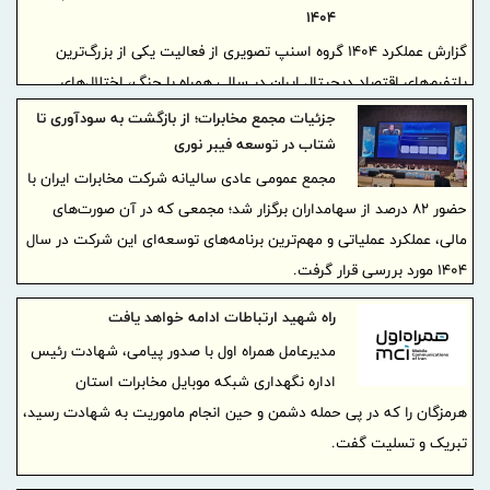
۱۴۰۴
گزارش عملکرد ۱۴۰۴ گروه اسنپ تصویری از فعالیت یکی از بزرگ‌ترین
پلتفرم‌های اقتصاد دیجیتال ایران در سالی همراه با جنگ، اختلال‌های
ارتباطی و نوسان‌های اقتصادی ارائه می‌دهد. گروه اسنپ در این گزارش به
جزئیات مجمع مخابرات؛ از بازگشت به سودآوری تا
تاثیر وقوع ۲ جنگ و اختلال‌های گسترده اینترنت بر این پلتفرم پرداخته
شتاب در توسعه فیبر نوری
است. این گزارش نشان می‌دهد رفتار کاربران در استفاده از خدمات
مجمع عمومی عادی سالیانه شرکت مخابرات ایران با
دیجیتال در دوره‌های بحرانی چگونه تغییر کرده است. اسنپ در این سال
حضور ۸۲ درصد از سهامداران برگزار شد؛ مجمعی که در آن صورت‌های
توانست علاوه‌بر تداوم خدمات‌رسانی، سهم بازار خود را از تاکسی‌های
مالی، عملکرد عملیاتی و مهم‌ترین برنامه‌های توسعه‌ای این شرکت در سال
اینترنتی کشور به ۸۹.۹ درصد برساند. برای مطالعه کامل گزارش عملکرد
۱۴۰۴ مورد بررسی قرار گرفت.
۱۴۰۴ گروه اسنپ به این لینک مراجعه کنید.
راه شهید ارتباطات ادامه خواهد یافت
مدیرعامل همراه اول با صدور پیامی، شهادت رئیس
اداره نگهداری شبکه موبایل مخابرات استان
هرمزگان را که در پی حمله دشمن و حین انجام ماموریت به شهادت رسید،
تبریک و تسلیت گفت.