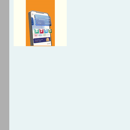
ا، صرفا با شرکت ملی صنایع
یران است
نجیره صنعت مس با تکیه بر
دل‌های نوین تأمین مالی
شریک راهبردی اتحادیه اقتصادی
 مسیر توسعه تجارت و همگرایی
مطالبات بازنشستگان در اولویت
عی؛ پیگیری برای تأمین منابع
 افزایی ستاد اربعین بیمه
مان حج و زیارت برگزار شد
ستاد در ترازوی برنامه تحول و
می
ه از شاخص قیمت سنگ‌آهن
وان به جای شاخص‌های دلاری