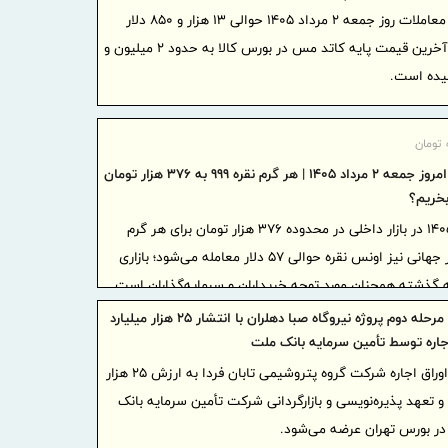
تن مس در معاملات روز جمعه ۲ مرداد ۱۴۰۵ حوالی ۱۳ هزار و ۸۵۰ دلار
دلار شد
معامله می‌شود. در بازار ایران نیز آخرین قیمت پایه کاتد مس در بورس کالا به حدود ۲ میلیون و
«ایما»؛
صنعت، سرمای
شبکه سازی 
 تومان
امکان ا
قیمت نقره امروز جمعه ۲ مرداد ۱۴۰۵ | هر گرم نقره ۹۹۹ به ۳۷۶ هزار تومان
خودروها در 
بخریم؟
ایران و
قیمت نقره امروز جمعه ۲ مرداد ۱۴۰۵ در بازار داخلی در محدوده ۳۷۶ هزار تومان برای هر گرم
همکاری‌های
نقره خالص ۹۹۹ قرار گرفت. در بازار جهانی نیز اونس نقره حوالی ۵۷ دلار معامله می‌شود؛ بازاری
ایران آ
گذشته همچنان مورد توجه خریداران و سرمایه‌گذاران است.
پروژه‌محور
تأمین مالی مرحله دوم پروژه نیروگاه صبا دهلران با انتشار ۲۵ هزار میلیارد
بهره گی
اجاره توسط تأمین سرمایه بانک ملت
موافقتنامه 
مرحله دوم اوراق اجاره شرکت گروه پتروشیمی تابان فردا به ارزش ۲۵ هزار
معاونت 
 و تعهد پذیره‌نویسی و بازارگردانی شرکت تأمین سرمایه بانک
منطقه آزاد
امتیاز خاص