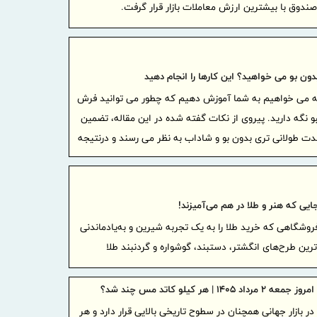
اقتصادی هد
تقدیر و
از کلیه همکا
ن بو می خواهید؟ این کارها را انجام دهید
پرداخت
له می خواهیم به شما آموزش دهیم که چطور می توانید فرش
کاهشی شد
و نگه دارید. پیروی از نکات گفته شده در این مقاله، تضمین
ت طولانی تری بدون بو و شاداب به نظر می رسند و درنتیجه
تجارت‌نو به
فصلی تا
تجارت‌نو
بانک تجا
 جایی که هنر و طلا در هم می‌آمیزند!
بازسازی فازهای ۴ و ۵ پا
 فروشگاهی که خرید طلا را به یک تجربه شیرین و به‌یادماندنی
مدیرعام
رین طرح‌های انگشتر، دستبند، گوشواره و گردنبند طلا
بازنشستگان‌
ضرب‌الا
۱۴۰۵ | هر کیلو کاتد مس چند شد؟
انزلی برای 
بازار جهانی همچنان در سطوح تاریخی بالایی قرار دارد و هر