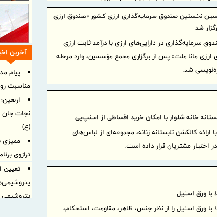
ن شده و ذهن مان را به خودشان درگیر کنند.
ن نخستین صندوق سرمایه‌گذاری ارزی کشور «صندوق ارزی
رگزار شد
ق سرمایه‌گذاری در دارایی‌های ارزی با درآمد ثابت ارزی
آخرین اخبا
ی ارزی مانا ملت» پس از برگزاری مجمع مؤسسین، وارد مرحله
ره‌نویسی شد.
پیام مد
مناسبت روز 
اربعین؛
نجات جان ا
تانه خانه شلوار با امکان خرید اقساطی از اسنپ‌پی
(ع)
با ارائه کالکشن تابستانه زنانه، مجموعه‌ای از لباس‌های
ممیزی ب
اختیار مشتریان قرار داده است.
ترازوی برنا
تعیین او
پتروشیمی‌ه
 با ورق استیل
پتروشیمی ا
 با ورق استیل را از نظر جنس، ظاهر، مقاومت، استحکام،
تعیین او