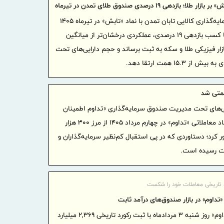
لا؛ بازدهی ۱۹ درصدی صندوق طلای تمدن در تیرماه
صندوق سرمایه‌گذاری کالایی تابان تمدن با نماد «تابش» در تیرماه ۱۴۰۵
توسعه صادرا
موفق شد با کسب بازدهی ۱۹ درصدی، عملکردی درخشان‌تر از میانگین
۲۹.۱ درصد
ازار فیزیکی طلا و سکه به ثبت برساند و حجم دارایی‌های تحت
آغاز مرحله 
برای هلدین
گام راهب
ی‌های تحت مدیریت صندوق سرمایه‌گذاری «تداوم اطمینان
تقویت زیرس
تمدن» با نماد معاملاتی «تداوم» در چهارم مرداد ۱۴۰۵ از مرز ۳۰۰ هزار
امدادی مرز
 معادل ۳۰ همت، عبور کرد؛ دستاوردی که در پی استقبال کم‌نظیر سرمایه‌گذاران و
توسعه ه
ت رسیده است.
افزایش سهم
اجرای بر
پایدار، درآ
د تاریخی معاملات خود را شکست
مشتریان
تداوم» در بازار صندوق‌های درآمد ثابت
دکتر للـ
صندوق «تداوم» روز شنبه ۳ مردادماه با ثبت رکورد تاریخی ۲,۳۶۹ میلیارد
منابع بانکی