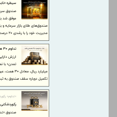
سیطره «تابش» بر بازار ط
صندوق‌های طلای بازار سرمایه و ب
مدیریت خود را با رشدی ۲۰ درصدی به بیش از ۱۵.۳ همت ارتقا دهد.
تداوم 30 همتی شد
ارزش دارای
میلیارد ریال،
تکمیل دوباره سقف صندوق به ثب
«تداوم» رکور
رکوردشکنی «