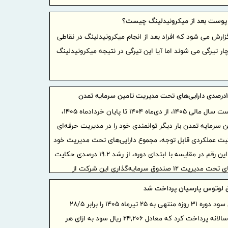
در آزمون اس
پوست بعد از میکرونیدلینگ چیست؟
گامی بل
آموزش هوشم
زارش می شود که افراد بعد از انجام میکرونیدلینگ در نقاطی
صنعتی دوغار
ر تیرگی می شوند اما آیا این تیرگی در نتیجه میکرونیدلینگ
مردم
موج بی‌
ادامه دارد
شفاف‌سا
در نیمه نخست سال مالی ۱۴۰۵، از دی‌ماه ۱۴۰۴ تا پایان خردادماه ۱۴۰۵،
داخلی و بین‌
سرمایه تمدن بار دیگر توانمندی خود را در مدیریت حرفه‌ای
بانک مرک
ثبت عملکردی قابل توجه، مجموع دارایی‌های تحت مدیریت خود
سلامت‌محور ا
را به بیش از ۱۳۴.۳ همت رساند. این رقم در مقایسه با ابتدای دوره، از رشد ۱۹.۲ درصدی حکایت
سال ۱۴۰۵ تمدید کرد
دارد؛ به‌گونه‌ای که ارزش دارایی‌های تحت مدیریت ۱۲ صندوق سرمایه‌گذاری این شرکت از
تغییر م
۱,۱۲۷,۱۱۵ میلیارد ریال به ۱,۳۴۳,۱۰۴ میلیارد ریال افزایش یافت و رشدی معادل ۲۱۵,۹۸۹ میلیارد
 لوتوس پارسیان پرداخت شد
ایران/ درآمد عملیات
بت رساند.
این صندوق سود دوره ۳۱ روزه منتهی به ۲۵ تیرماه ۱۴۰۵ را برابر ۲۸/۵
رئیس‌کل
درصد سود سالانه پرداخت کرد که معادل ۲۴,۲۰۶ ریال سود به ازای هر
همراه وزیر