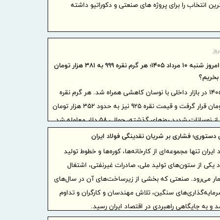
رین انتخاب را برای پروژه های صنعتی و دکوراتیو داشته
پتروشیمی‌ه
پتروشیمی ا
توسعه ز
اکتشاف و م
وز
ایران، 
قیمت نقره امروز شنبه ۱۰ مرداد ۱۴۰۵؛ هر گرم نقره ۹۹۹ به ۳۸۱ هزار تومان
اوراسیا در
 بخریم؟
منطقه‌ای
قیمت نقره امروز شنبه ۱۰ مرداد ۱۴۰۵ در بازار داخلی با نوسان کاهشی همراه شد. هر گرم نقره
پرداخت 
خالص ۹۹۹ در محدوده ۳۸۱ هزار تومان قرار گرفت و قیمت نقره ۹۲۵ نیز به حدود ۳۵۲ هزار تومان
تأمین اجتما
ت شدید روزهای گذشته، حوالی ۵۸ دلار معامله شد.
ادامه دارد
دستوری؛ فشاری بر شریان نقدینگی فولاد ایران
نشست هم
ایران تنها مجموعه‌ای از کارخانه‌ها، کوره‌ها و خطوط تولید
ایران و ساز
 یکی از ستون‌های تولید ملی، صادرات غیرنفتی، اشتغال
کارآمدی 
مار می‌رود. صنعتی که بخشی از زیرساخت‌های آن در سال‌های
اقتصاد تور
مایه‌گذاری‌های سنگین، تلاش مهندسان و کارگران و تداوم
استفاد
شد و به جایگاهی راهبردی در اقتصاد ایران رسید.
مبتنی بر ی