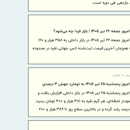
پیام مح
بازرگانی، ص
آستانه 17 مرداد ، روز خبرنگار
نایب‌رئی
 ۱۴۰۵ | بازار فردا چه می‌شود؟
اطلاعیه
قیمت نقره امروز جمعه ۲۶ تیر ۱۴۰۵ در بازار داخلی به ۳۵۸ هزار و ۱۶۰
درخصوص وضع
ای هر گرم نقره ۹۹۹ رسید؛ هم‌زمان آخرین قیمت ثبت‌شده انس جهانی نقره در محدوده
خدمات
ضرورت گ
اعتبارسنجی
وز به تومان
۲۵ تیر ۱۴۰۵ به تومان؛ جهش ۳ درصدی
رازی به شر
قیمت نقره امروز پنجشنبه ۲۵ تیر ۱۴۰۵ در بازار داخلی افزایش یافت و
بیمه پار
براساس آخرین نرخ ثبت‌شده در نمودار لحظه‌ای، هر گرم نقره به ۳۸۱ هزار و ۳۰۰ تومان رسید.
پوشش های 
نقره طی ۲۴ ساعت گذشته ۳.۰۲ درصد رشد کرده و در بالاترین سطح روز تا ۳۸۹ هزار و ۲۰۰
برگزاری
مدیران بیمه
صنفی نماین