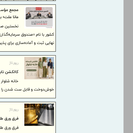
تبدیل به یک درگیری ذهنی برایما
مجمع مؤسسی
مانا ملت» ب
نخستین صندو
کشور با نام «صندوق سرمایه‌گذار
نهایی ثبت و آماده‌سازی برای پذی
رپورتاژ
کالکشن تابس
خانه شلوار 
خوش‌دوخت و قابل ست شدن را در 
رپورتاژ
فرق ورق طلا
فرق ورق طلا