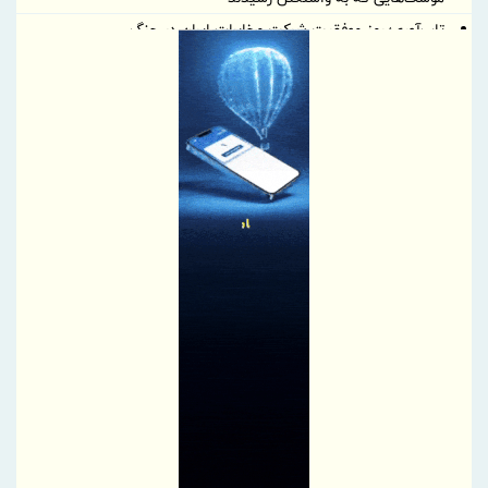
تاب‌آوری؛ رمز موفقیت شرکت مخابرات ایران در جنگ
خبرنگاری؛ میان رسالتِ حقیقت و چالش‌های عصر جدید
رسانه‌های تخصصی بخشی از مسیر تسهیل تجارت/ خبرنگاران همراهان
شفافیت و تسهیل تجارت
پروژه‌های آسیب‌دیده از جنگ با بهره‌گیری از مهندسی ارزش بازسازی
می‌شوند
پاسخ به پرسش‌های پرتکرار فعالان اقتصادی در قالب پادکست
پیشنهادات راهبردی بخش‌خصوصی برای افزایش تاب‌آوری در تجارت غذا
برقراری روابط پایدار با کشورهای هدف در اولویت است | لزوم پیگیری
تسهیل شرایط صدور روادید از سوی بلاروس برای ایرانیان
اصلاحیه آیین نامه اجرایی ماده ۱۰ قانون ساماندهی صنعت خودرو ابلاغ
شد
پیام مدیرعامل شرکت آهن و فولاد ارفع به مناسبت روز خبرنگار
پیام دکتر محمدرضا سجادیان، مدیرعامل شرکت «مجتمع فولاد خراسان»
در بزرگداشت روز خبرنگار