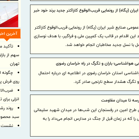
یران (پگاه) از رونمایی قریب‌الوقوع کاراکتر جدید برند خود خبر
عمومی صنایع شیر ایران (پگاه) از رونمایی قریب‌الوقوع کاراکتر
آخرین اخبا
رد این اقدام در قالب یک کمپین ملی و فراگیر، با هدف نوسازی
مل با نسل جدید مخاطبان انجام خواهد شد.
تأکید مت
سهم از بازا
ی هواشناسی؛ باران و تگرگ در راه خراسان رضوی
تهران
چگونه ل
اشناسی استان خراسان رضوی در اطلاعیه ای درباره احتمال
روی فرش پا
 و تگرگ هشدار سطح نارنجی صادر کرد.
ضرب‌الا
انزلی برای 
رسه تا میدان مقاومت
روند رش
 طرح امین در رفسنجان این شب‌ها در میدان شهید سلیمانی
سبد محصول
 را که در زمان قبل از جنگ در مدارس انجام می‌داد را به
نشست مش
کرمانشاه ب