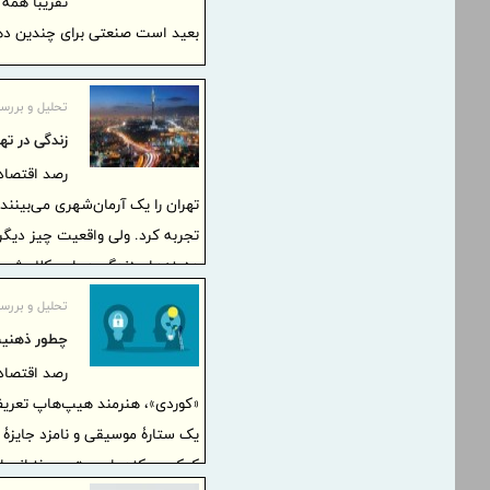
تقریبا همه 
بعید است صنعتی برای چندین دهه
تحلیل و بررس
زندگی در ته
رصد اقتصادی
تهران را یک آرمان‌شهری می‌بینند
تجربه کرد. ولی واقعیت چیز دیگ
هزینه‌های زندگی در این کلان‌شه
باهم بررسی کنیم و ببینیم واقعا
تحلیل و بررس
چطور ذهنیت
رصد اقتصاد
«کوردی»، هنرمند هیپ‌هاپ تعریف
یک ستارۀ موسیقی و نامزد جایزۀ 
کمک می‌کند. این متن سخنرانی او در سال ۲۰۲۲ در پ