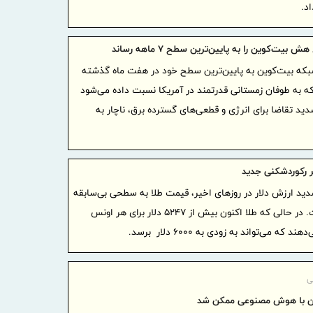
د.
جزئیات 
بازار دوم فر
 بیت‌کوین را به پایین‌ترین سطح ۷ ماهه رساند
استان‌ه
ه بیت‌کوین به پایین‌ترین سطح خود در هفت ماه گذشته
گل طلایی ب
ه به طوفان زمستانی قدرتمند در آمریکا نسبت داده می‌شود
895 
شدید تقاضا برای انرژی و قطعی‌های گسترده برق، ناچار به
رود
امضای ت
تجاری ایران
ر رکوردشکنی جدید
شرکت مخ
ید ارزش دلار در روزهای اخیر، قیمت طلا به سطحی بی‌سابقه
منتخب ایران ۲۰۲۶ قرار 
رسیده است. در حالی که طلا اکنون بیش از ۵۲۴۷ دلار برای هر اونس
 می‌تواند به زودی به ۶۰۰۰ دلار برسد.
زوج‌های جوا
تسهیلات
جراحی‌های چ
ی
ن با هوش مصنوعی ممکن شد