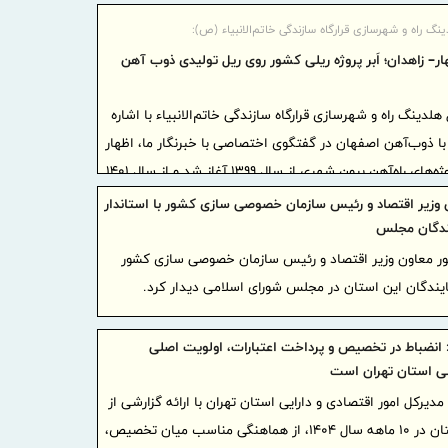
برگزاری
نگ راه و شهرسازی قرارگاه سازندگی خاتم‌الانبیاء (ص):
فارس با رؤ
هار– زاهدان؛ اَبر پروژه ریلی كشور روی ریل تولیدی ذوب آهن
بازدید م
خدمات به ب
دینگ راه و شهرسازی قرارگاه سازندگی خاتم‌الانبیاء با اشاره
خدمت‌رسان
 ذوب‌آهن اصفهان در گفتگوی اختصاصی با خبرنگار ما، اظهار
حاکمیت 
داشت: استفاده از ریل ملی در پروژه‌های راه‌آهن برون‌ شهری از سال ۱۳۹۹ آغاز شد و از سال ۱۴۰۱
نقش‌آفر
نیز در پروژه‌های مترویی از جمله متروی پرند و خط ۳ مشهد توسعه یافت. در حال حاضر
ن وزیر اقتصاد و رئیس سازمان خصوصی سازی کشور با استاندار
احیای کارخا
محورهای زاهدان–خاش، پرند و خط ۳ مشهد در حال بهره‌برداری هستند و چند محور ریلی و
یندگان مجلس
بازگشت آن 
ی و رایزنی قرار دارد.
پور معاون وزیر اقتصاد و رئیس سازمان خصوصی سازی کشور
شاخص کل
مایندگان این استان در مجلس شورای اسلامی دیدار کرد.
از مرز ۵ میلیون و ۴۰۰ هزار واحد فراتر رفت
: انضباط در تخصیص و پرداخت اعتبارات، اولویت اصلی
بانک صنعت 
ی استان تهران است
تولیدی شهر
مدیرکل امور اقتصادی و دارایی استان تهران با ارائه گزارشی از
گزارش م
عملکرد مصارف عمومی بودجه استان در ۱۰ ماهه سال ۱۴۰۴، از هماهنگی مناسب میان تخصیص،
بانک سرمای