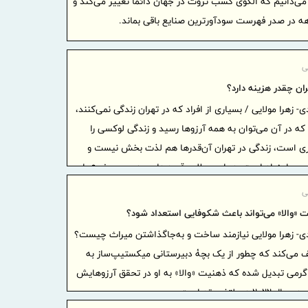
می‌دانیم که الگوی کسب ثروت در جهان دائما تغییر می‌کند و
ارزش‌آفرینی
 در صدر فهرست سودآورترین صنایع باقی بماند.
حکمرانی
تداوم ب
ی
از عملیات ب
ران چقدر هزینه دارد؟
تحول با
- زهرا مولایی / بسیاری از افراد که در تهران زندگی نمی‌کنند،
برپایی 
 که در آن می‌توان به همه آرزوها رسید و زندگی لوکسی را
راهپیمایی 
ری است، زندگی در تهران آن‌قدرها هم لذت بخش نیست و
جهش ۶۳ درصدی پرتفوی بیمه آسیا
ر بسیار زیاد است، در این مطلب قصد داریم همین موضوع را
بورس در
 هزینه زندگی در تهران چقدر است؟
برگزاری
ی
مدیران بیمه
 «والا» می‌تواند باعث شکوفایی استعداد شود؟
صنفی نماین
ی- زهرا مولایی نیازمند ساخت و به‌جاگذاشتن میراث چیست؟
شش وزیر
 می‌کند که چطور از یک بچۀ دبیرستانی میکستیپ‌ساز به
سفارت ایران
گرمی تبدیل شده که ذهنیت «والا» به او در تحقق آرزوهایش
اتابك وزير 
لتفرم تد است.
ظرفیت ه