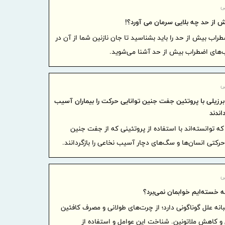
ی
ایران و پا
 از حد چه بلایی سرمان می آورد؟!
فعال می‌شو
اب بیش از حد را باید بشناسید تا جان‌ نازنین شما از آن در
تأکید دب
ب‌های اضطراب بیش از حد آشنا می‌شوید.
نماینده خوی
مشترک ایران
توسعه 
ی
موکب شه
برزیلی با پروتئین جفت جنین توانایی حرکت را بیماران آسیب
آیین جامان
اندند
تجارت د
ه توانسته‌اند با استفاده از پروتئینی که از جفت جنین
۲۰۲۶
رکتی انسان‌ها و سگ‌های دچار آسیب نخاعی را بازگردانند.
سهم برز
یافت
ی
که خسته‌ایم خوابمان نمی‌برد؟
انه علل گوناگونی دارد؛ از چرت‌های طولانی و مصرف کافئین
ل و کاهش ملاتونین. شناخت این عوامل و استفاده از