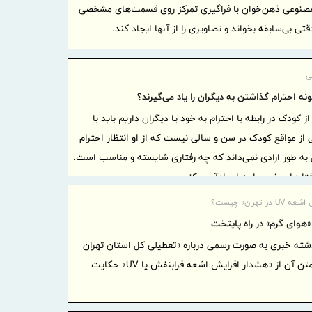
تسهیلات قر
وعی ذهن‌خوان با فراگیری تمرکز روی قسمت‌های مشخصی
توسط بانک 
دقتی بی‌سابقه بخواند و تصاویری را از آنها ایجاد کند.
تأکید وز
همکاری‌های
ی
حق بیمه
ه احترام گذاشتن به دیگران را یاد می‌گیرند؟
نخست امسال از 14.5
ز کودک در رابطه با احترام به خود یا دیگران داریم باید با
مراسم ع
از مواقع کودک در سن و سالی نیست که از او انتظار احترام
خاتم ‌الانب
ه طور ارادی نمی‌داند که چه رفتاری شایسته و مناسب است.
اعلام 
رفتارهای خوب را به او یادآوری کنیم.
استان‌ها / 
گفت‌وگو
ر تهران» چیست؟
گروه صنعتی
 «هوای گرم» در راه پایتخت
مهمانی ۱۲ هزار نفری بانک صادرات ایرا
شته خبری به صورت رسمی درباره «تعطیلی کل استان تهران
نگرانی 
در روز چهارشنبه» منتشر شد که متن آن از «هشدار افزایش اشعه فرابنفش یا UV» حکایت
تضعیف چشم‌
مدیر اس