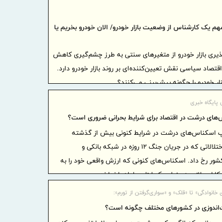
تاکید مد
قرارگاه خاتم
هم یک کارشناس از وضعیت بازار خودرو/ الان خودرو بخریم یا
مکالمه ر
تبریز
یری بازار خودرو از متغیرهای سنتی به طرز چشم‌گیری کاهش
انعقاد ت
قتصاد سیاسی نقش تعیین‌کننده‌ای بر روند بازار خودرو دارد.
پالایشگاه 
زار خودرو را چگونه پیش‌بینی می‌کنند؟
پیام مد
 پایگاه خبری
مناسبت 15 مرداد، سالروز تأسیس بانک
‌های درشت در اقتصاد برای شرایط بحرانی ضروری است؟
معاون مد
مال
 اسکناس‌های درشت در شرایط کنونی بیش از گذشته
مسکن
احساس می‌شود؛ به‌ویژه پس از اختلالاتی که در جریان جنگ ۱۲ ‌روزه در شبکه بانکی و
توقف مو
شور رخ داد. اسکناس‌های کنونی که ارزش واقعی خود را به‌
اعلام نظر ن
رایی لازم به عنوان یک ابزار مبادله را ندارند.
خانوادگی» تا «قلک» و «سواری‌گرفتن از تورم»:
۱۴۰۴
‌اندوزی در کشورهای مختلف چگونه است؟