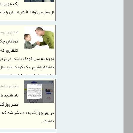
یک هوش مصن
از مغز می‌تواند افکار انسان را با 
تحلیل و بررس
کودکان چگون
انتظاری که ا
توجه به سن کودک باشد. در برخی 
داشته باشیم. یک کودک خردسال ب
بنابراین ما باید به عنوان والدین 
ماجرای «تابش اشعه UV د
باد شدید با
عصر روز گذ
داشت.