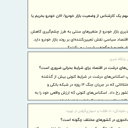
اطلاعیه
درخصوص وضع
هم یک کارشناس از وضعیت بازار خودرو/ الان خودرو بخریم یا
خدمات
ضرورت گ
یری بازار خودرو از متغیرهای سنتی به طرز چشم‌گیری کاهش
اعتبارسنجی
قتصاد سیاسی نقش تعیین‌کننده‌ای بر روند بازار خودرو دارد.
زار خودرو را چگونه پیش‌بینی می‌کنند؟
رازی به شر
بیمه پار
 پایگاه خبری
پوشش های 
‌های درشت در اقتصاد برای شرایط بحرانی ضروری است؟
برگزاری
 اسکناس‌های درشت در شرایط کنونی بیش از گذشته
مدیران بیمه
احساس می‌شود؛ به‌ویژه پس از اختلالاتی که در جریان جنگ ۱۲ ‌روزه در شبکه بانکی و
صنفی نماین
شور رخ داد. اسکناس‌های کنونی که ارزش واقعی خود را به‌
وقتی «عم
رایی لازم به عنوان یک ابزار مبادله را ندارند.
رونمایی می
خانوادگی» تا «قلک» و «سواری‌گرفتن از تورم»:
دیدار م
‌اندوزی در کشورهای مختلف چگونه است؟
اقتصادی کش