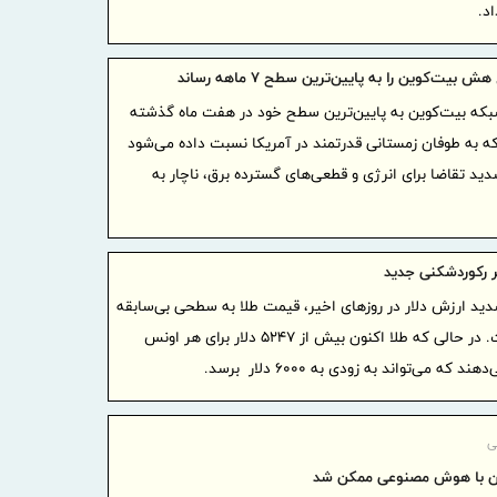
د.
امکان ا
خودروها در 
 بیت‌کوین را به پایین‌ترین سطح ۷ ماهه رساند
ایران و
ه بیت‌کوین به پایین‌ترین سطح خود در هفت ماه گذشته
همکاری‌های
ه به طوفان زمستانی قدرتمند در آمریکا نسبت داده می‌شود
ایران آ
شدید تقاضا برای انرژی و قطعی‌های گسترده برق، ناچار به
پروژه‌محور
بهره گی
موافقتنامه 
ر رکوردشکنی جدید
معاونت 
ید ارزش دلار در روزهای اخیر، قیمت طلا به سطحی بی‌سابقه
منطقه آزاد
رسیده است. در حالی که طلا اکنون بیش از ۵۲۴۷ دلار برای هر اونس
امتیاز خاص
 می‌تواند به زودی به ۶۰۰۰ دلار برسد.
در آزمون اس
گامی بل
آموزش هوشم
ی
صنعتی دوغار
ن با هوش مصنوعی ممکن شد
مردم