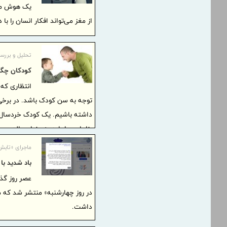
یک هوش مصن
از مغز می‌تواند افکار انسان را با 
تحلیل و بررس
کودکان چگون
انتظاری که ا
توجه به سن کودک باشد. در برخی 
داشته باشیم. یک کودک خردسال ب
بنابراین ما باید به عنوان والدین 
ماجرای «تابش اشعه UV د
باد شدید با
عصر روز گذ
داشت.