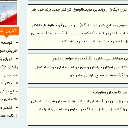
یران (پگاه) از رونمایی قریب‌الوقوع کاراکتر جدید برند خود خبر
عمومی صنایع شیر ایران (پگاه) از رونمایی قریب‌الوقوع کاراکتر
آخرین اخبا
رد این اقدام در قالب یک کمپین ملی و فراگیر، با هدف نوسازی
مل با نسل جدید مخاطبان انجام خواهد شد.
توسعه ه
افزایش سهم
ی هواشناسی؛ باران و تگرگ در راه خراسان رضوی
اجرای بر
پایدار، درآ
اشناسی استان خراسان رضوی در اطلاعیه ای درباره احتمال
مشتریان
 و تگرگ هشدار سطح نارنجی صادر کرد.
دکتر للـ
منابع بانکی
رسه تا میدان مقاومت
اقتصادی هد
 طرح امین در رفسنجان این شب‌ها در میدان شهید سلیمانی
تقدیر و
 را که در زمان قبل از جنگ در مدارس انجام می‌داد را به
از کلیه همکا
پرداخت