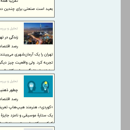
تقریبا همه 
بعید است صنعتی برای چندین دهه
تحلیل و بررس
زندگی در ته
رصد اقتصادی
تهران را یک آرمان‌شهری می‌بینند
تجربه کرد. ولی واقعیت چیز دیگ
هزینه‌های زندگی در این کلان‌شه
باهم بررسی کنیم و ببینیم واقعا
تحلیل و بررس
چطور ذهنیت
رصد اقتصاد
«کوردی»، هنرمند هیپ‌هاپ تعریف
یک ستارۀ موسیقی و نامزد جایزۀ 
کمک می‌کند. این متن سخنرانی او در سال ۲۰۲۲ در پ