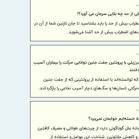
ی
توسعه ز
 از حد چه بلایی سرمان می آورد؟!
اکتشاف و م
اب بیش از حد را باید بشناسید تا جان‌ نازنین شما از آن در
می‌گیرد
ب‌های اضطراب بیش از حد آشنا می‌شوید.
شتاب تو
اجرای پروژه
امضای ی
ی
پاکستان برای تحقق
برزیلی با پروتئین جفت جنین توانایی حرکت را بیماران آسیب
فولاد ه
اندند
تازه‌ای به 
ه توانسته‌اند با استفاده از پروتئینی که از جفت جنین
است
رکتی انسان‌ها و سگ‌های دچار آسیب نخاعی را بازگردانند.
تقدیر ا
سرمایه
ی
دیدار مد
که خسته‌ایم خوابمان نمی‌برد؟
شورای‌عالی 
انه علل گوناگونی دارد؛ از چرت‌های طولانی و مصرف کافئین
همکاری‌ها
ل و کاهش ملاتونین. شناخت این عوامل و استفاده از
دستورال