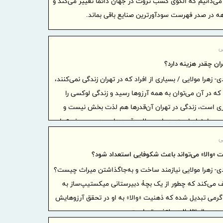
می‌دانیم که الگوی کسب ثروت در جهان دائما تغییر می‌کند و
بسیج ظر
 در صدر فهرست سودآورترین صنایع باقی بماند.
برای تکریم 
تردد در
زائر گذشت
ی
سازمان 
ران چقدر هزینه دارد؟
ظرفیت‌ها، شل
- زهرا مولایی / بسیاری از افراد که در تهران زندگی نمی‌کنند،
اربعین آماد
 که در آن می‌توان به همه آرزوها رسید و زندگی لوکسی را
درج شرک
ری است، زندگی در تهران آن‌قدرها هم لذت بخش نیست و
عام) در بور
ر بسیار زیاد است، در این مطلب قصد داریم همین موضوع را
شرکت مخ
 هزینه زندگی در تهران چقدر است؟
ی
منتخب ایران ۲۰۲۶ قرار 
 «والا» می‌تواند باعث شکوفایی استعداد شود؟
ی- زهرا مولایی نیازمند ساخت و به‌جاگذاشتن میراث چیست؟
ریال وام و
 می‌کند که چطور از یک بچۀ دبیرستانی میکستیپ‌ساز به
در هرمزگان
گرمی تبدیل شده که ذهنیت «والا» به او در تحقق آرزوهایش
مدیرعامل
لتفرم تد است.
آمادگی و فر