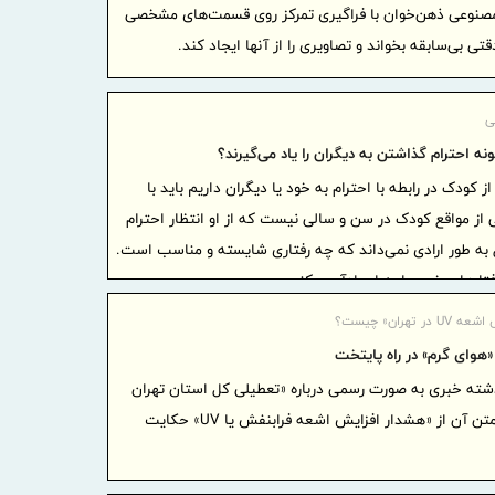
وعی ذهن‌خوان با فراگیری تمرکز روی قسمت‌های مشخصی
موج بی‌
دقتی بی‌سابقه بخواند و تصاویری را از آنها ایجاد کند.
ادامه دارد
شفاف‌سا
ی
داخلی و بین‌
ه احترام گذاشتن به دیگران را یاد می‌گیرند؟
بانک مرک
سلامت‌محور ا
ز کودک در رابطه با احترام به خود یا دیگران داریم باید با
سال ۱۴۰۵ تمدید کرد
از مواقع کودک در سن و سالی نیست که از او انتظار احترام
ه طور ارادی نمی‌داند که چه رفتاری شایسته و مناسب است.
تغییر م
رفتارهای خوب را به او یادآوری کنیم.
ایران/ درآمد عملیات
رئیس‌کل
ر تهران» چیست؟
همراه وزیر
 «هوای گرم» در راه پایتخت
پیام مح
شته خبری به صورت رسمی درباره «تعطیلی کل استان تهران
بازرگانی، ص
در روز چهارشنبه» منتشر شد که متن آن از «هشدار افزایش اشعه فرابنفش یا UV» حکایت
آستانه 17 مرداد ، روز خبرنگار
نایب‌رئی