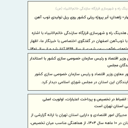
کاهشی شد
نگ راه و شهرسازی قرارگاه سازندگی خاتم‌الانبیاء (ص):
هار– زاهدان؛ اَبر پروژه ریلی كشور روی ریل تولیدی ذوب آهن
تجارت‌نو به
فصلی تا
دینگ راه و شهرسازی قرارگاه سازندگی خاتم‌الانبیاء با اشاره
تجارت‌نو
 ذوب‌آهن اصفهان در گفتگوی اختصاصی با خبرنگار ما، اظهار
بانک تجا
داشت: استفاده از ریل ملی در پروژه‌های راه‌آهن برون‌ شهری از سال ۱۳۹۹ آغاز شد و از سال ۱۴۰۱
بازسازی فازهای ۴ و ۵ پا
نیز در پروژه‌های مترویی از جمله متروی پرند و خط ۳ مشهد توسعه یافت. در حال حاضر
ن وزیر اقتصاد و رئیس سازمان خصوصی سازی کشور با استاندار
مدیرعام
محورهای زاهدان–خاش، پرند و خط ۳ مشهد در حال بهره‌برداری هستند و چند محور ریلی و
یندگان مجلس
بازنشستگان‌
ی و رایزنی قرار دارد.
پور معاون وزیر اقتصاد و رئیس سازمان خصوصی سازی کشور
ضرب‌الا
مایندگان این استان در مجلس شورای اسلامی دیدار کرد.
انزلی برای 
: انضباط در تخصیص و پرداخت اعتبارات، اولویت اصلی
دلار شد
ی استان تهران است
«ایما»؛
مدیرکل امور اقتصادی و دارایی استان تهران با ارائه گزارشی از
صنعت، سرمای
عملکرد مصارف عمومی بودجه استان در ۱۰ ماهه سال ۱۴۰۴، از هماهنگی مناسب میان تخصیص،
شبکه سازی 