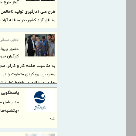
آغاز طرح جا
طرح ملی آمارگیری تولید ناخالص د
مناطق آزاد کشور، در منطقه آزاد م
تجلیل میدانی 
حضور بی‌واس
كارگران نمو
به مناسبت هفته کار و کارگر، مدی
معاونین، رویکردی متفاوت را در 
کنار کارگران و مدیران واحدهای ت
پاسخگویی م
نمودند.
«یکشنبه‌ها
شد.