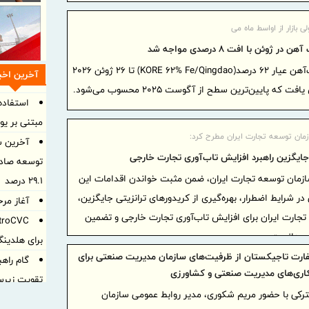
لی بازار از اواسط ماه می
 ژوئن با افت ۸ درصدی مواجه شد
قیمت سنگ‌آهن عیار ۶۲ درصد(KORE 62% Fe/Qingdao) تا ۲۶ ژوئن ۲۰۲۶
آخرین اخبا
استفاد
مبتنی بر ی
ازمان توسعه تجارت ایران مطرح کرد:
جایگزین راهبرد افزایش تاب‌آوری تجارت خارجی
توسعه صادرا
سازمان توسعه تجارت ایران، ضمن مثبت خواندن اقدامات این
۲۹.۱ درصد
 شرایط اضطرار، بهره‌گیری از کریدورهای ترانزیتی جایگزین،
آغاز مرحله 
 تجارت ایران برای افزایش تاب‌آوری تجارت خارجی و تضمین
سی دانست.
برای هلدین
ارت تاجیکستان از ظرفیت‌های سازمان مدیریت صنعتی برای
گام راهب
ری‌های مدیریت صنعتی و کشاورزی
تقویت زیرس
ی با حضور مریم شکوری، مدیر روابط عمومی سازمان
امدادی مرز