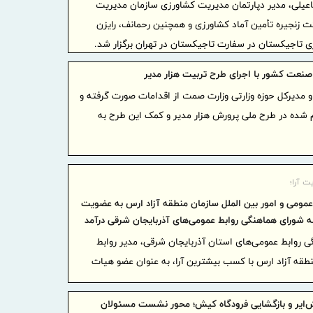
یلی، مدیر دپارتمان مدیریت کشاورزی سازمان مدیریت
توسعه ه
زنجیره تأمین آماد کشاورزی و همچنین رحمانف، رایزن
افزایش سهم
ی تاجیکستان در سفارت تاجیکستان در تهران برگزار شد.
اجرای بر
پایدار، درآ
نعت کشور با اجرای طرح تربیت هزار مدیر
مشتریان
و مدیرکل حوزه وزارتی وزارت صمت از اقدامات صورت گرفته و
دکتر للـ
م شده در طرح ملی پرورش هزار مدیر و کمک این طرح به
منابع بانکی
اقتصادی هد
تقدیر و
ت آرا؛
از کلیه همکا
عمومی و امور بین الملل سازمان منطقه آزاد ارس به عضویت
پرداخت
 شورای هماهنگی روابط عمومی‌های آذربایجان شرقی درآمد
کاهشی شد
گی روابط عمومی‌های استان آذربایجان شرقی، مدیر روابط
منطقه آزاد ارس با کسب بیشترین آرا، به عنوان عضو هیات
تجارت‌نو به
فصلی تا
ایر و بازگشایی فرودگاه کیش؛ محور نشست مسئولان
تجارت‌نو