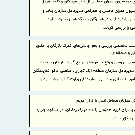
ی کمیسیون عمران مجلس از بنادر هرمزگان و تنگه هرمز
یون عمران مجلس با همراهی مدیرعامل سازمان بنادر و
رازی به شر
من بازدید از بنادر هرمزگان و تنگه هرمز، نحوه تخلیه و
بیمه پار
سی را بررسی کردند.
پوشش های 
برگزاری
ست تخصصی بررسی و رفع چالش‌های گمرک بازرگان با حضور
مدیران بیمه
ی و منطقه‌ای
صنفی نماین
 بررسی و رفع چالش‌ها و موانع گمرک بازرگان با حضور
وقتی «عم
مدیرعامل سازمان منطقه آزاد تجاری ـ صنعتی ماکو، نمایندگان
رونمایی می
ور اقتصادی و دارایی، نمایندگان وزارت کشور، وزارت راه و
دیدار م
اقتصادی کش
بسیج ظر
میزبان محافل انس با قرآن کریم
برای تکریم 
ا قرآن کریم همزمان با ماه مبارک رمضان، در مساجد جزیره
تردد در
 برگزاریست.
زائر گذشت
سازمان 