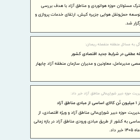
 مسئولان حوزه هوانوردی و مناطق آزاد با هدف بررسی
بانک تجا
توسعه حمل‌ونقل هوایی جزیره کیش، ارتقای خدمات پروازی و
بازسازی فازهای ۴ و ۵ پا
زار شد.
مدیرعام
بازنشستگان‌
ضرب‌الا
ی به مسائل منطقه منفصله ریمدان:
انزلی برای 
طه عطفی در شرایط جدید اقتصادی کشور
 مدیرعامل، معاونین و مدیران سازمان منطقه آزاد چابهار
دلار شد
«ایما»؛
صنعت، سرمای
ت حوزه دبیر شورای‌عالی مناطق آزاد خبر داد:
شبکه سازی 
اطق آزاد
امکان ا
یت حوزه دبیر شورای‌عالی مناطق آزاد و ویژه اقتصادی، از
خودروها در 
تُن کالای اساسی به کشور از طریق مبادی ورودی مناطق آزاد در بازه زمانی
ایران و
همکاری‌های