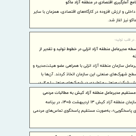
بانک مرک
مع آمارگیری اقتصادی در منطقه آزاد ماکو
سلامت‌محور ا
اخلی و ارزش افزوده در کارگاه‌های اقتصادی، همزمان با سایر
سال ۱۴۰۵ تمدید کرد
اکو نیز اغاز شد.
تغییر م
ایران/ درآمد عملیات
در قلب تولید؛
رئیس‌کل
طه مدیرعامل منطقه آزاد انزلی در خطوط تولید و تقدیر از
همراه وزیر
نه
پیام مح
رعامل سازمان منطقه آزاد انزلی با همراهی عضو هیئت‌مدیره و
بازرگانی، ص
سطح شهرک‌های صنعتی این سازمان اتخاذ کردند. آن‌ها با
آستانه 17 مرداد ، روز خبرنگار
حضور مستقیم در خطوط تولید شش شرکت صنعتی و تولیدی در شهرک‌های صنعتی ۱ و ۲، در
نایب‌رئی
ولیدی حضور پیدا کردند و از تلاش و زحمات آنان قدردانی
ستقیم مدیرعامل منطقه آزاد کیش به مطالبات مردمی
اطلاعیه
مدیرعامل سازمان منطقه آزاد کیش ۱۳ اردیبهشت‌ ۱۴۰۵، در برنامه
درخصوص وضع
ی پاسخگویی»، به‌صورت مستقیم پاسخگوی تماس‌های مردمی
خدمات
ضرورت گ
اعتبارسنجی