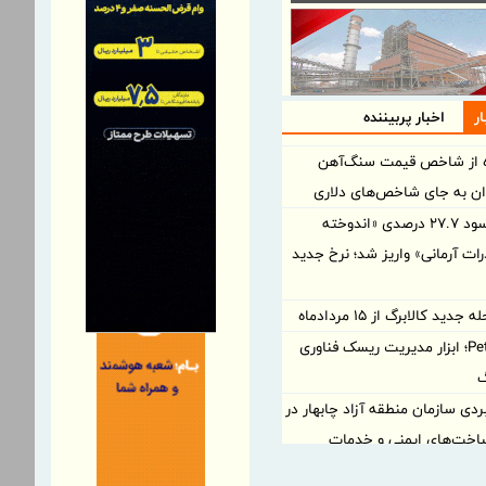
ر
اخبار پربیننده
ه از شاخص قیمت سنگ‌آهن
وان به جای شاخص‌های دلاری
آخرین سود ۲۷.۷ درصدی «اندوخته
ت آرمانی» واریز شد؛ نرخ جدید
جدید کالابرگ از ۱۵ مردادماه
PetroCVC؛ ابزار مدیریت ریسک فناوری
گ
ردی سازمان منطقه آزاد چابهار در
اخت‌های ایمنی و خدمات
ی