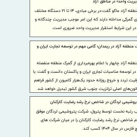
یریت واحد» در مناطق آزاد
ظرفیت‌ها، شل
مدیرعامل منطقه آزاد ماکو گفت:در برخی مبادی، ۱۴ تا ۲۱ دستگاه مختلف
اربعین آماد
ای گمرکی مداخله دارند که این امر موجب مدیریت چندگانه و
درج شرک
در این شرایط استقرار مدیریت واحد ضروری است.
عام) در بور
شرکت مخ
 منطقه آزاد در ریمدان؛ گامی مهم در توسعه تجارت ایران و
منتخب ایران ۲۰۲۶ قرار 
طقه آزاد چابهار با اعلام بهره‌برداری از گمرک منطقه منفصله
ریال وام و
 در توسعه مناسبات تجاری ایران و پاکستان دانست و گفت: با
در هرمزگان
یت تردد و خروج روزانه حدود یک‌هزار کامیون از کشور فراهم
مدیرعامل
کانون‌های اصلی ترانزیت جنوب شرق کشور تبدیل خواهد شد.
آمادگی و فر
شیمی لردگان در شاخص نرخ رشد رضایت کارکنان
توسعه ز
اکتشاف و م
 رتبه نخست توسط پترول، شرکت پتروشیمی لردگان موفق
می‌گیرد
م شاخص نرخ رشد رضایت کارکنان را در میان شرکت های
شتاب تو
 سال ۱۴۰۴ کسب کند.
اجرای پروژه