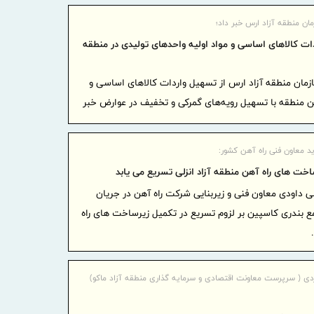
ایران آ
پروژه‌محور
مان منطقه آزاد ارس خبر داد؛
بهره گی
ات کالاهای اساسی و مواد اولیه واحدهای تولیدی در منطقه
موافقتنامه 
معاونت 
زمان منطقه آزاد ارس از تسهیل واردات کالاهای اساسی و
منطقه آزاد
ین منطقه با تسهیل رویه‌های گمرکی و تخفیف در عوارض خبر
امتیاز خاص
در آزمون اس
ید معاون فنی راه آهن کشور:
گامی بل
خت های راه آهن منطقه آزاد انزلی تسریع می یابد
آموزش هوشم
داودی معاون فنی و زیربنایی شرکت راه آهن در جریان
صنعتی دوغار
مع بندری کاسپین بر لزوم تسریع در تکمیل زیرساخت های راه
مردم
موج بی‌
ادامه دارد
شفاف‌سا
ی ( سرپرست معاونت اقتصادی و سرمایه گذاری منطقه آزاد ماکو)
داخلی و بین‌