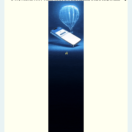
دانشگاه آزاد اسلامی گیلان
بیدی: از ظرفیت‌های اقتصادی بوشهر برای توسعه تأمین مالی پروژه‌های
مسکن استفاده شود
درج اوراق گواهی اعتبار مولد (گام) بانک ملت در بورس تهران
درج اوراق مرابحه شرکت گروه سرمایه گذاری توسعه صنعتی ایران در
بورس تهران
تامین سرمایه نوین «صندوق تضمین» راه‌اندازی می‌کند
فرصت‌های بی‌نظیری برای پیشرفت منطقه خوروبیابانک فراهم شده
است
رییس هیات مدیره ایمپاسکو: نمی‌توان از فعال‌شدن یک گسل مشخص
سخن گفت
تودیع و معارفه عضو هیات مدیره ایمپاسکو برگزار شد
«احیا» به جمع نمادهای بازار دوم فرابورس پیوست
تأکید بر نقش مناطق آزاد و ویژه اقتصادی خوزستان در تقویت تاب‌آوری
اقتصاد کشور