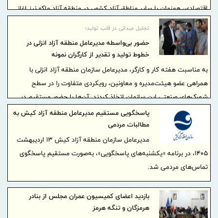
اقتصادی، همزمان با سایر مناطق آزاد کشور، در منطقه آزاد ماکو نیز اغاز
شد.
تجلیل میدانی در قلب تولید؛
حضور بی‌واسطه مدیرعامل منطقه آزاد انزلی در
خطوط تولید و تقدیر از كارگران نمونه
به مناسبت هفته کار و کارگر، مدیرعامل سازمان منطقه آزاد انزلی با
همراهی عضو هیئت‌مدیره و معاونین، رویکردی متفاوت را در سطح
شهرک‌های صنعتی این سازمان اتخاذ کردند. آن‌ها با حضور مستقیم در
خطوط تولید شش شرکت صنعتی و تولیدی در شهرک‌های صنعتی ۱ و ۲، در
پاسخگویی مستقیم مدیرعامل منطقه آزاد کیش به
کنار کارگران و مدیران واحدهای تولیدی حضور پیدا کردند و از تلاش و
مطالبات مردمی
زحمات آنان قدردانی نمودند.
مدیرعامل سازمان منطقه آزاد کیش ۱۳ اردیبهشت‌
۱۴۰۵، در برنامه «یکشنبه‌های پاسخگویی»، به‌صورت مستقیم پاسخگوی
تماس‌های مردمی شد.
بازدید اعضای کمیسیون عمران مجلس از بنادر
هرمزگان و تنگه هرمز