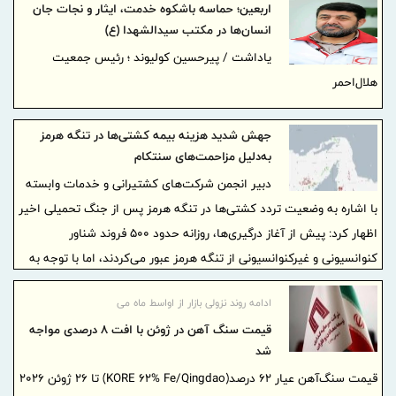
اربعین؛ حماسه باشکوه خدمت، ایثار و نجات جان
انسان‌ها در مکتب سیدالشهدا (ع)
یاداشت / پیرحسین کولیوند ؛ رئیس جمعیت
هلال‌احمر
جهش شدید هزینه بیمه کشتی‌ها در تنگه هرمز
به‌دلیل مزاحمت‌های سنتکام
دبیر انجمن شرکت‌های کشتیرانی و خدمات وابسته
با اشاره به وضعیت تردد کشتی‌ها در تنگه هرمز پس از جنگ تحمیلی اخیر
اظهار کرد: پیش از آغاز درگیری‌ها، روزانه حدود 500 فروند شناور
کنوانسیونی و غیرکنوانسیونی از تنگه هرمز عبور می‌کردند، اما با توجه به
شرایط امنیتی و تمهیدات نیروهای مسلح جمهوری اسلامی ایران، این
ادامه روند نزولی بازار از اواسط ماه می
میزان در مقطعی به حدود 10 درصد وضعیت عادی کاهش یافت.
قیمت سنگ آهن در ژوئن با افت ۸ درصدی مواجه
شد
قیمت سنگ‌آهن عیار ۶۲ درصد(KORE 62% Fe/Qingdao) تا ۲۶ ژوئن ۲۰۲۶