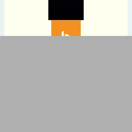
اسفراین
برپایی میز خدمت بانک سینا در نماز جمعه تهران
گام تازه صندوق تأمین خسارت‌های بدنی در توسعه خدمات دیجیتال
خدمات یکی پس از دیگری به مدار خدمت‌رسانی بازمی‌گردند
تاکید مدیرعامل بانک مسکن بر نقش خبرنگاران در اعتمادسازی و
تقویت سرمایه اجتماعی بانک
کاهش ناترازی دستاورد مهم بانک مسکن در مدیریت منابع و مصارف
است
قلم، سلاحی در جنگ آگاهی؛ پیام مدیرعامل هلدینگ سرمایه گذاری
صنایع شیمیایی ایران به مناسبت روز خبرنگار
بیمه سامان بیش از ۱۳۵ میلیارد ریال خسارت به شرکت اکتشاف و
حفاری صدر تأمین پرداخت کرد
پیام دکتر کمیل پورضیائی، مدیرعامل شرکت پتروشیمی خارک به
مناسبت روز خبرنگار
تبلیغات متنی
پیام روابط عمومی ذوب‌آهن اصفهان به مناسبت روز خبرنگار
سه بویلر نیروگاه در دو ماه به مدار بازگشتند
ترخیص کالا