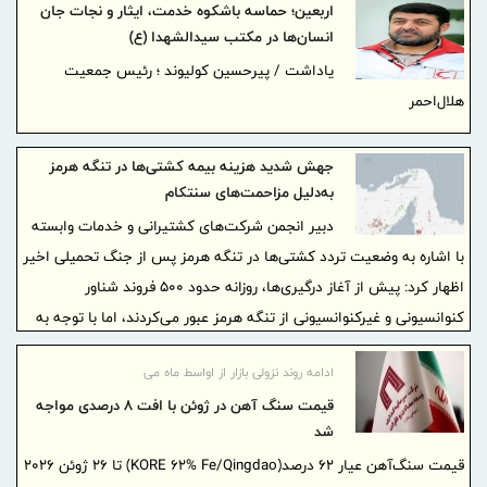
اربعین؛ حماسه باشکوه خدمت، ایثار و نجات جان
انسان‌ها در مکتب سیدالشهدا (ع)
یاداشت / پیرحسین کولیوند ؛ رئیس جمعیت
هلال‌احمر
جهش شدید هزینه بیمه کشتی‌ها در تنگه هرمز
به‌دلیل مزاحمت‌های سنتکام
دبیر انجمن شرکت‌های کشتیرانی و خدمات وابسته
با اشاره به وضعیت تردد کشتی‌ها در تنگه هرمز پس از جنگ تحمیلی اخیر
اظهار کرد: پیش از آغاز درگیری‌ها، روزانه حدود 500 فروند شناور
کنوانسیونی و غیرکنوانسیونی از تنگه هرمز عبور می‌کردند، اما با توجه به
شرایط امنیتی و تمهیدات نیروهای مسلح جمهوری اسلامی ایران، این
ادامه روند نزولی بازار از اواسط ماه می
میزان در مقطعی به حدود 10 درصد وضعیت عادی کاهش یافت.
قیمت سنگ آهن در ژوئن با افت ۸ درصدی مواجه
شد
قیمت سنگ‌آهن عیار ۶۲ درصد(KORE 62% Fe/Qingdao) تا ۲۶ ژوئن ۲۰۲۶