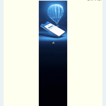
تولید کشور
بازدید معاون حقوقی و وصول مطالبات بانک صنعت و معدن از طرح
شرکت یکتا گرانول میبد
موافقت صندوق توسعه ملی با پرداخت تسهیلات ارزی به صنایع آسیب
دیده از جنگ با عاملیت "بانک شهر
اصلاحیه آگهی مرحله سوم مزایده اموال مازاد بانک دی
بانك ملت در رتبه نخست پرداخت تسهیلات ازدواج و فرزندآوری قرار
گرفت
تقدیر مدیر صندوق بازنشستگی استان خراسان شمالی از خدمات
مطلوب بیمه دی
تقدیر مدیر بیمه دی مازندران از نقش‌آفرینی رسانه‌ها در ارتقای فرهنگ
بیمه‌ای
طرح‌های تحول‌آفرین، دستاورد ارزشمند تأمین اجتماعی
هدیه ۲۰۰ گیگابایتی دولت برای خبرنگاران ایرانسلی
هدیه ۲۰۰ گیگابایتی همراه اول برای خبرنگاران فعال شد
تولید نخستین شفت روتور ۲۰۰ مگاواتی ژنراتور در ایران توسط مجتمع