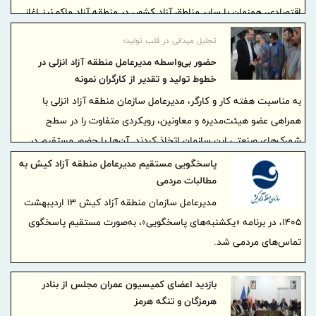
اقتصادی، همزمان با سایر مناطق آزاد کشور، در منطقه آزاد ماکو نیز اغاز
شد.
تجلیل میدانی در قلب تولید؛
حضور بی‌واسطه مدیرعامل منطقه آزاد انزلی در
خطوط تولید و تقدیر از كارگران نمونه
به مناسبت هفته کار و کارگر، مدیرعامل سازمان منطقه آزاد انزلی با
همراهی عضو هیئت‌مدیره و معاونین، رویکردی متفاوت را در سطح
شهرک‌های صنعتی این سازمان اتخاذ کردند. آن‌ها با حضور مستقیم در
خطوط تولید شش شرکت صنعتی و تولیدی در شهرک‌های صنعتی ۱ و ۲، در
پاسخگویی مستقیم مدیرعامل منطقه آزاد کیش به
کنار کارگران و مدیران واحدهای تولیدی حضور پیدا کردند و از تلاش و
مطالبات مردمی
زحمات آنان قدردانی نمودند.
مدیرعامل سازمان منطقه آزاد کیش ۱۳ اردیبهشت‌
۱۴۰۵، در برنامه «یکشنبه‌های پاسخگویی»، به‌صورت مستقیم پاسخگوی
تماس‌های مردمی شد.
بازدید اعضای کمیسیون عمران مجلس از بنادر
هرمزگان و تنگه هرمز