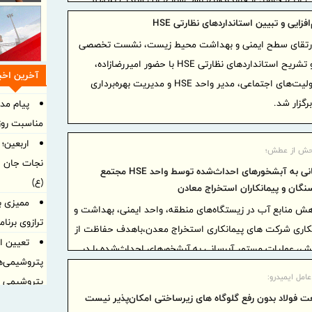
جلوگیری کرده و مجموع صرفه‌جویی ارزی حاصل از قراردادهای بومی‌سازی این شرکت به ۱۲۵
میلیون یورو رسیده است. همچنین جلوگیری از خروج حدود ۷۶ میلیون یورو ارز در پروژه‌های
ایی و تبیین استانداردهای نظارتی HSE
 ارتقای سطح ایمنی و بهداشت محیط زیست، نشست تخصصی
هم افزایی و تشریح استانداردهای نظارتی HSE با حضور امیررضازاده،
آخرین اخبا
معاون سرمایه‌های انسانی و مسئولیت‌های اجتماعی، مدیر واحد HSE و مدیریت بهره‌برداری
رگزار شد.
پیام مد
مناسبت روز 
اربعین؛
حش از عطش؛
نجات جان ا
تداوم آبرسانی به آبشخورهای احداث‌شده توسط واحد HSE مجتمع
(ع)
گان و پیمانکاران استخراج معادن
ممیزی ب
هش منابع آب در زیستگاه‌های منطقه، واحد ایمنی، بهداشت و
ترازوی برنا
 مجتمع با همکاری شرکت های پیمانکاری استخراج معدن،باهدف حفاظت از
تعیین او
ش، عملیات مستمر آبرسانی به آبشخورهای احداث‌شده را در
پتروشیمی‌ه
مل ایمیدرو:
پتروشیمی ا
 فولاد بدون رفع گلوگاه‌ های زیرساختی امکان‌پذیر نیست
تعیین او