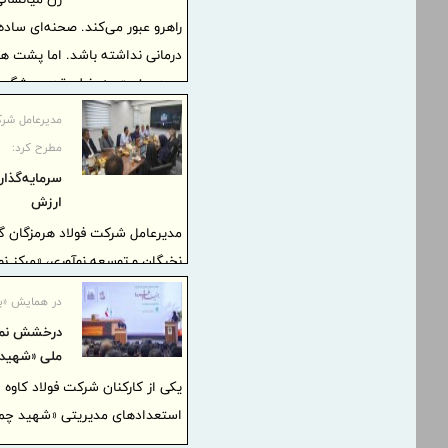
راهرو عبور می‌کند. صحنه‌ای ساده 
درمانی نداشته باشد. اما پشت هم
ورود صنعت به خط مقدم پیشگیری 
افزایش است، حمایت مالی فولاد م
مدیرعامل شرکت
اجتماعی شرکت‌ها می‌تواند از مرز 
مطرح کرد:
سرمایه‌گذار
ارزش
مدیرعامل شرکت فولاد هرمزگان گ
نخبگان و توسعه نوآوری، «مرکز نوآو
بر جذب استعدادهای دانشگاهی و 
در همایش «بنی
توسعه فناوری در این شرکت و به‌ط
درخشش نمای
ملی «شهید 
استعدادهای مدیریتی «شهید چمرا