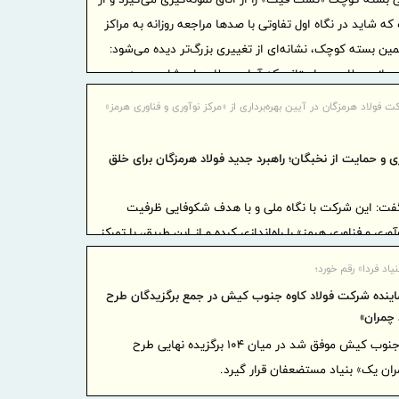
پیام مح
که شاید در نگاه اول تفاوتی با صدها مراجعه روزانه به مراکز
بازرگانی، ص
ین بسته کوچک، نشانه‌ای از تغییری بزرگ‌تر دیده می‌شود:
آستانه 17 مرداد ، روز خبرنگار
از سرطان. در استانی که آمار سرطان‌های شایع رو به
نایب‌رئی
بارکه از برنامه‌های غربالگری نشان می‌دهد مسئولیت
 فولاد هرمزگان در آیین بهره‌برداری از «مرکز نوآوری و فناوری هرمز»
اطلاعیه
کارخانه‌ها فراتر رود و مستقیماً به سلامت عمومی گره بخورد.
درخصوص وضع
ی و حمایت از نخبگان؛ راهبرد جدید فولاد هرمزگان برای خلق
خدمات
ضرورت گ
فت: این شرکت با نگاه ملی و با هدف شکوفایی ظرفیت
اعتبارسنجی
ری و فناوری هرمز» را راه‌اندازی کرده و از این طریق، با تمرکز
تقویت ارتباط صنعت و دانشگاه، زمینه خلق ارزش‌افزوده و
اد فردا» رقم خورد؛
رازی به شر
ورکلی کشور را فراهم خواهد کرد.
نده شرکت فولاد کاوه جنوب کیش در جمع برگزیدگان طرح
بیمه پار
چمران»
پوشش های 
یکی از کارکنان شرکت فولاد کاوه جنوب کیش موفق شد در میان ۱۰۴ برگزیده نهایی طرح
برگزاری
ن یک» بنیاد مستضعفان قرار گیرد.
مدیران بیمه
صنفی نماین