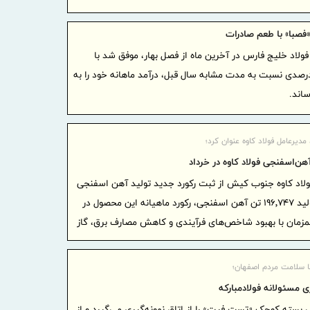
در آزمون اس
گامی بل
 «فصبا» با طعم صادرات
آموزش هوشم
لاد خلیج فارس در آخرین ماه از فصل بهار، موفق شد با
صنعتی دوغار
ش ۷۵ درصدی نسبت به مدت مشابه سال قبل، درآمد ماهانه خود را به
مردم
موج بی‌
ادامه دارد
مدیرعامل فولاد کاوه عنوان کرد؛
شفاف‌سا
هن‌اسفنجی فولاد کاوه در خرداد
داخلی و بین‌
ولاد کاوه جنوب کیش از ثبت رکورد جدید تولید آهن اسفنجی
بانک مرک
در خردادماه خبر داد و گفت: با تولید ۱۹۶٬۷۴۷ تن آهن اسفنجی، رکورد ماهیانه این محصول در
سلامت‌محور ا
مان با بهبود شاخص‌های فرآیندی و کاهش مصارف برق، گاز
سال ۱۴۰۵ تمدید کرد
تغییر م
ایران/ درآمد عملیات
تا سلامت مردم اصفهان؛
رئیس‌کل
ی مسئولانه فولادمبارکه
همراه وزیر
 بسته کوچک «تست فیت» را از اتاق نمونه‌گیری می‌گیرد و از