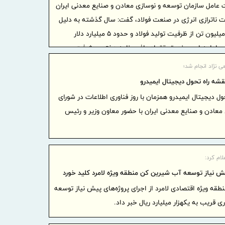
عامل سازمان توسعه و نوسازی معادن و صنایع معدنی ایران
پتروشیمی‌ه
ات ناترازی انرژی در صنعت فولاد، گفت: سال گذشته به دلیل
پتروشیمی ا
محدودیت‌های انرژی، بیش از 10 میلیون تن از ظرفیت تولید فولاد و حدود 5 میلیارد دلار
توسعه ز
ادامه این روند، تحقق اهداف برنامه هفتم پیشرفت و
اکتشاف و م
دی مواجه می‌کند.
ایران، 
ی نژاد انجام شد؛
اوراسیا در
نقشه راه تحول دیجیتال ایمیدرو
منطقه‌ای
ول دیجیتال ایمیدرو همزمان با روز فناوری اطلاعات در شورای
پرداخت 
معادن و صنایع معدنی ایران با حضور معاون وزیر و رئیس
تأمین اجتما
ادامه دارد
نشست هم
لام کرد:
ایران و ساز
ش نیاز توسعه آب شیرین کن منطقه ویژه لامرد کلید خورد
کارآمدی 
طقه ویژه اقتصادی لامرد از اجرای پروژه‌های پیش نیاز توسعه
اقتصاد تور
 قریب به یکهزار میلیارد ریال خبر داد.
استفاد
مبتنی بر ی