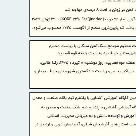
لی بازار از اواسط ماه می
 ژوئن با افت ۸ درصدی مواجه شد
دلار شد
قیمت سنگ‌آهن عیار ۶۲ درصد(KORE 62% Fe/Qingdao) تا ۲۶ ژوئن ۲۰۲۶
«ایما»؛
صنعت، سرمای
شبکه سازی 
امکان ا
یت محترم مجتمع سنگ‌آهن سنگان با ریاست محترم
هرستان خواف به مناسبت هفته قوه قضاییه
خودروها در 
ایران و
به مناسبت هفته قوه قضاییه، روز دوشنبه ۸ تیرماه ۱۴۰۵، رضا طالبی،
همکاری‌های
علی‌اکبر رحیمی، ریاست دادگستری شهرستان خواف دیدار و
ایران آ
پروژه‌محور
بهره گی
مین كارگاه آموزشی آشنایی با پلتفرم تیم بانك صنعت و معدن
موافقتنامه 
اه آموزشی آشنایی با پلتفرم تیم بانک صنعت و معدن به
معاونت 
آموزش و توسعه دانش و به میزبانی مدیریت استانی
منطقه آزاد
عب استان‌های آذربایجان شرقی، آذربایجان غربی و اردبیل در
امتیاز خاص