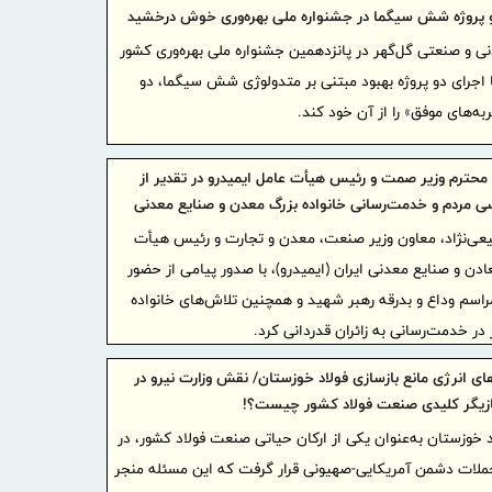
دو پروژه شش سیگما در جشنواره ملی بهره‌وری خوش درخشید
 و صنعتی گل‌گهر در پانزدهمین جشنواره ملی بهره‌وری کشور
توسعه صادرا
 اجرای دو پروژه بهبود مبتنی بر متدولوژی شش سیگما، دو
۲۹.۱ درصد
ه‌های موفق» را از آن خود کند.
آغاز مرحله 
 محترم وزیر صمت و رئیس هیأت عامل ایمیدرو در تقدیر از
برای هلدین
 مردم و خدمت‌رسانی خانواده بزرگ معدن و صنایع معدنی
گام راهب
ی‌نژاد، معاون وزیر صنعت، معدن و تجارت و رئیس هیأت
تقویت زیرس
ن و صنایع معدنی ایران (ایمیدرو)، با صدور پیامی از حضور
امدادی مرز
راسم وداع و بدرقه رهبر شهید و همچنین تلاش‌های خانواده
توسعه ه
ر خدمت‌رسانی به زائران قدردانی کرد.
افزایش سهم
اجرای بر
 انرژی مانع بازسازی فولاد خوزستان/ نقش وزارت نیرو در
پایدار، درآ
ازیگر کلیدی صنعت فولاد کشور چیست؟!
مشتریان
خوزستان به‌عنوان یکی از ارکان حیاتی صنعت فولاد کشور، در
دکتر للـ
اخیر هدف حملات دشمن آمریکایی-صهیونی قرار گرفت که این مسئله منجر
منابع بانکی