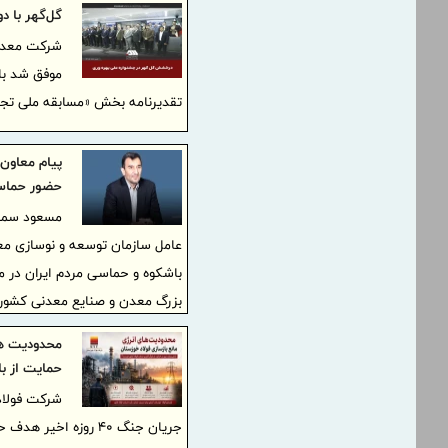
گل‌گهر با 
شرکت معدنی
موفق شد با
تقدیرنامه بخش «مسابقه ملی تجرب
پیام معاون
حضور حماسی
مسعود سمیع
عامل سازمان توسعه و نوسازی معاد
باشکوه و حماسی مردم ایران در م
بزرگ معدن و صنایع معدنی کشور د
محدودیت های
حمایت از ب
شرکت فولاد 
جریان جنگ ۴۰ روزه 