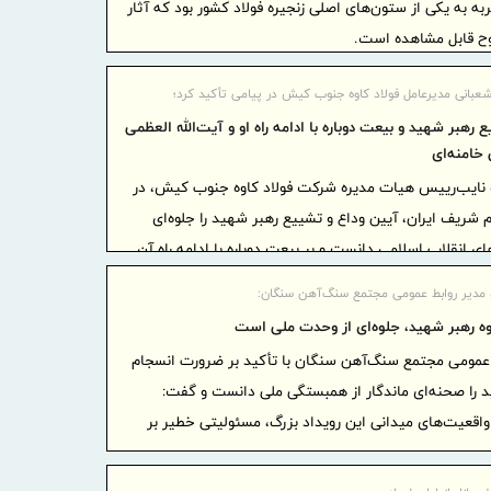
ه‌ به یکی از ستون‌های اصلی زنجیره فولاد کشور بود که آثار
اقتصادی هد
وضوح قابل مشاهده است.
تقدیر و
از کلیه همکا
عبانی مدیرعامل فولاد کاوه جنوب کیش در پیامی تأکید کرد؛
پرداخت
رهبر شهید و بیعت دوباره با ادامه راه او و آیت‌الله العظمی
خامنه‌ای
کاهشی شد
 نایب‌رییس هیات مدیره شرکت فولاد کاوه جنوب کیش، در
تجارت‌نو به
ریف ایران، آیین وداع و تشییع رهبر شهید را جلوه‌ای
فصلی تا
ای انقلاب اسلامی دانست و بر بیعت دوباره با ادامه راه آن
تجارت‌نو
د مجتبی خامنه‌ای تأکید کرد.
 مدیر روابط عمومی مجتمع سنگ‌آهن سنگان:
بانک تجا
وه رهبر شهید، جلوه‌ای از وحدت ملی است
بازسازی فازهای ۴ و ۵ پا
 عمومی مجتمع سنگ‌آهن سنگان با تأکید بر ضرورت انسجام
مدیرعام
ید را صحنه‌ای ماندگار از همبستگی ملی دانست و گفت:
بازنشستگان‌
ل واقعیت‌های میدانی این رویداد بزرگ، مسئولیتی خطیر بر
ضرب‌الا
انزلی برای 