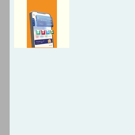
ا، صرفا با شرکت ملی صنایع
یران است
نجیره صنعت مس با تکیه بر
دل‌های نوین تأمین مالی
شریک راهبردی اتحادیه اقتصادی
 مسیر توسعه تجارت و همگرایی
مطالبات بازنشستگان در اولویت
عی؛ پیگیری برای تأمین منابع
 افزایی ستاد اربعین بیمه
مان حج و زیارت برگزار شد
ستاد در ترازوی برنامه تحول و
می
ه از شاخص قیمت سنگ‌آهن
وان به جای شاخص‌های دلاری