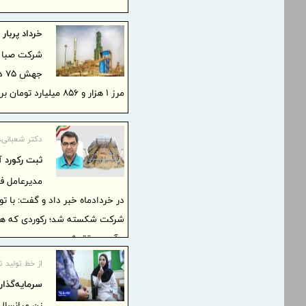
خرداد پربار
شرکت صبا فو
جه
مرز ۱ هزار و ۸۵۶ میلیارد تومان برساند.
دکتر شعبانی، 
ثبت رکورد آ
مدیرعامل ف
شرکت شکسته شد؛ رکوردی که همز
و آب محقق شد.
از خط تولید 
سرمایه‌گذار
زن میانسالی