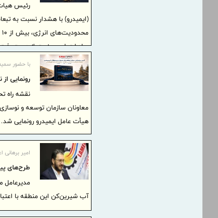
رئیس هیات 
(ایمیدرو) با هشدار نسبت به تبع
صادرات این صنعت از دست رفت و 
توسعه صنعت فولاد را با چالش ج
با حضور سمیع
رونمایی از 
نقشه راه تح
معاونان سازمان توسعه و نوسازی 
هیأت عامل ایمیدرو رونمایی شد.
امیر برهانی اع
طرح‌های پی
مدیرعامل من
آب شیرین‌کن این منطقه با اعتباری