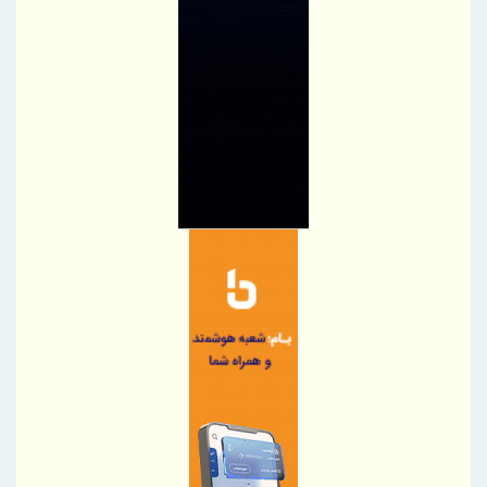
مجدداً تا پایان سال ۱۴۰۵ تمدید کرد
تغییر مثبت در عملکرد مالی بانک صادرات ایران/ درآمد عملیاتی 80
درصد رشد کرد
رئیس‌کل سازمان توسعه تجارت ایران، به همراه وزیر صمت وارد
قرقیزستان شد
پیام محمود نجفی عرب، رئیس اتاق بازرگانی، صنایع، معادن و کشاورزی
تهران در آستانه 17 مرداد ، روز خبرنگار
نایب‌رئیس اتاق ایران راهی باکو شد
اطلاعیه سازمان تأمین اجتماعی درخصوص وضعیت فعالیت سامانه‌های
ارائه خدمات
ضرورت گذار صنعت بیمه به مدل‌های اعتبارسنجی چندبعدی
پرداخت خسارت ۵۰۰ میلیارد تومانی بیمه رازی به شرکت هواپیمایی
کارون
بیمه پارسیان، همراه زائران اربعین با پوشش های بیمه های مسئولیت
برگزاری چهارمین نشست هم اندیشی مدیران بیمه البرز با رؤسای تشکل
های صنفی نمایندگان