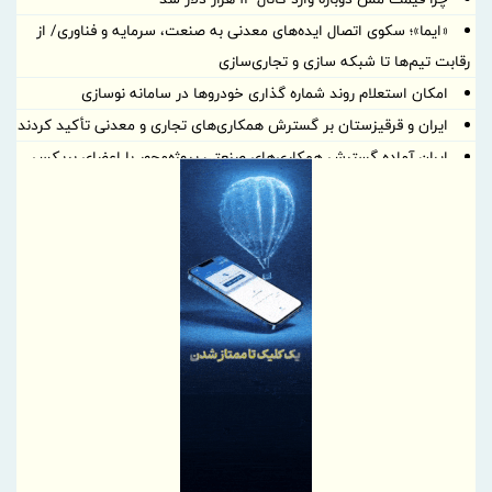
«ایما»؛ سکوی اتصال ایده‌های معدنی به صنعت، سرمایه و فناوری/ از
رقابت تیم‌ها تا شبکه سازی و تجاری‌سازی
امکان استعلام روند شماره گذاری خودروها در سامانه نوسازی
ایران و قرقیزستان بر گسترش همکاری‌های تجاری و معدنی تأکید کردند
ایران آماده گسترش همکاری‌های صنعتی پروژه‌محور با اعضای بریکس
است
بهره گیری حداکثری از ظرفیت موافقتنامه تجارت آزاد ایران و روسیه
معاونت توسعه مدیریت و منابع انسانی منطقه آزاد دوغارون علت
استراتژی اعطای امتیاز خاص جذب سرمایه‌های انسانی بومی در آزمون
استخدامی اخیر را تشریح نمود
گامی بلند به سوی آینده؛ تأسیس «واحد آموزش هوشمند» در منطقه
آزاد تجاری-صنعتی دوغارون برای توانمندسازی کارکنان و مردم
موج بی‌پایان زائران حسینی در مرز شلمچه ادامه دارد
شفاف‌سازی درباره نحوه محاسبه اینترنت داخلی و بین‌المللی
بانک مرکزی، استفادۀ واردکنندگان اقلام سلامت‌محور از اوراق گام را