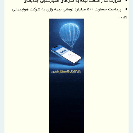
ضرورت گذار صنعت بیمه به مدل‌های اعتبارسنجی چندبعدی
پرداخت خسارت ۵۰۰ میلیارد تومانی بیمه رازی به شرکت هواپیمایی
کارون
بیمه پارسیان، همراه زائران اربعین با پوشش های بیمه های مسئولیت
برگزاری چهارمین نشست هم اندیشی مدیران بیمه البرز با رؤسای تشکل
های صنفی نمایندگان
وقتی «عملکرد» از راز ثروت پنهان آسیا رونمایی می کند
دیدار مدیر هماهنگی مناطق ویژه اقتصادی کشور با مدیرعامل شهر
صنعتی کاوه
بسیج ظرفیت‌های منطقه آزاد دوغارون برای تکریم زائران حسینی
تردد در شلمچه از مرز یک و نیم میلیون زائر گذشت
سازمان منطقه آزاد اروند با بسیج همه ظرفیت‌ها، شلمچه را برای
میزبانی از زائران اربعین آماده کرد
درج شرکت زیست اروند فارمد (سهامی عام) در بورس تهران
شرکت مخابرات ایران در جمع کارفرمایان منتخب ایران ۲۰۲۶ قرار گرفت
تسهیل در پرداخت بیش از ۲۲۰۰ میلیارد ریال وام ودیعه مسکن به