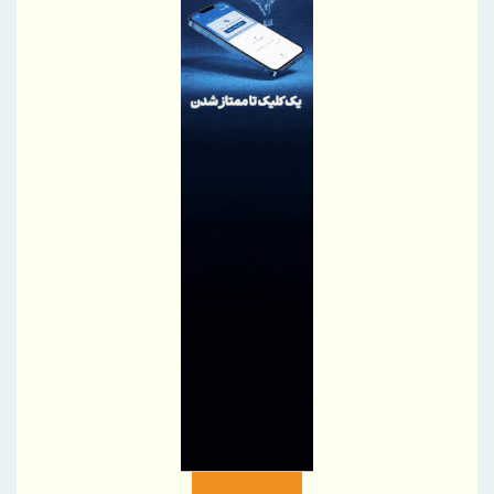
اطلاع رسانی حرفه‌ای، شفاف و متعهدانه، رکن توسعه همه جانبه
صنعت بیمه
قلم، حافظ حقیقت؛ خبرنگار، روایتگر آگاهی
پیام تبریک مدیرعامل بانک رفاه کارگران به مناسبت روز خبرنگار
گرامیداشت تلاش راویان حقیقت، در روزهای دشوار ایران
5 اولویت دبیرخانه شورایعالی برای تحول در مناطق آزاد
بانک ملی ایران؛ همراه آغاز زندگی‌های تازه
آیگپ و سازمان نوسازی مدارس کشور تفاهم‌نامه امضا کردند
ثبت افتخار تازه برای هلدینگ خلیج‌فارس
خبرنگاران متعهد، سفیران آگاهی و جهادگران تبیین هستند
پیام معاون وزیر و رئیس سازمان زمین‌شناسی و اکتشافات معدنی
کشور به مناسبت روز خبرنگار
پیام مدیرعامل شستا به مناسبت روز خبرنگار
تمرکز هلدینگ تاسیکو بر توسعه پایدار در زنجیره صنعت سلولزی
جهش ۲۲۴۴ درصدی صادرات شرکت کربن ایران