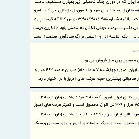
ایران که در دوران جنگ تحمیلی، زیر بمباران مستقیم، قامت
امکان ا
مچنان زیرساخت‌های خود را با خون‌دل بازسازی می کند، امروز
خودروها در 
در محاصره‌ای جدید قرار گرفته است. ابلاغیه شماره ۱۶۳۰۰/۳۰۰/۱۴۰۵ بورس کالا که قیمت پایه
ایران و
ساس «نسبت قیمت جهانی تختال به شمش بلوم × آخرین قیمت
همکاری‌های
ر از یک ابلاغیه اداری، «تیغی بر رگِ سودآوری صنعت» است.
ایران آ
پروژه‌محور
بهره گی
موافقتنامه 
بورس کالای ایران امروز (چهارشنبه ۷ مرداد ماه) میزبان عرضه ۴۹۳ هزار و
معاونت 
منطقه آزاد
امتیاز خاص
تالارهای بورس کالای ایران امروز یکشنبه ۴ مرداد ماه، میزبان عرضه ۲
در آزمون اس
میلیون و ۴۵۹ هزار و ۳۶۹ تن انواع محصول است و تمرکز عرضه‌های امروز
گامی بل
مان و سنگ آهن است
تالارهای بورس کالای ایران امروز یکشنبه ۴ مرداد ماه، میزبان عرضه ۲
آموزش هوشم
۴۵ هزار و ۳۶۹ تن انواع محصول است و تمرکز عرضه‌های امروز بر روی سیمان و سنگ
صنعتی دوغار
مردم