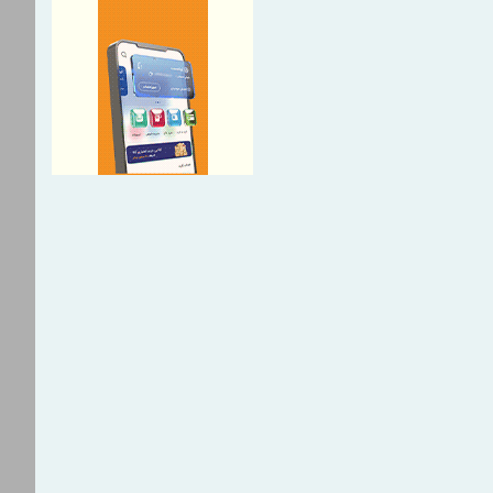
ستعلام روند شماره گذاری
سامانه نوسازی
 قرقیزستان بر گسترش
 تجاری و معدنی تأکید کردند
ماده گسترش همکاری‌های صنعتی
 با اعضای بریکس است
ری حداکثری از ظرفیت
تجارت آزاد ایران و روسیه
توسعه مدیریت و منابع انسانی
 دوغارون علت استراتژی اعطای
 جذب سرمایه‌های انسانی بومی
تخدامی اخیر را تشریح نمود
ند به سوی آینده؛ تأسیس «واحد
ند» در منطقه آزاد تجاری-
ون برای توانمندسازی کارکنان و