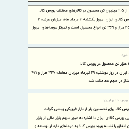
موج بی‌
تلف بورس کالا
ادامه دارد
تالارهای بورس کالای ایران امروز یکشنبه ۴ مرداد ماه، میزبان عرضه ۲
شفاف‌سا
میلیون و ۴۵۹ هزار و ۳۶۹ تن انواع محصول است و تمرکز عرضه‌های امروز
داخلی و بین‌
بانک مرک
سلامت‌محور ا
سال ۱۴۰۵ تمدید کرد
تغییر م
ایران/ درآمد عملیات
بورس کالای ایران در روز دوشنبه ۲۹ تیرماه میزبان معامله ۳۲۷ هزار و ۴۲۱
رئیس‌کل
شتاز در حجم معاملات شد.
همراه وزیر
پیام مح
بورس کالای ایران:
بازرگانی، ص
بورس کالا برای نخستین بار از بازار فیزیکی پیشی گرفت
آستانه 17 مرداد ، روز خبرنگار
 بورس کالای ایران با اشاره به عبور سهم بازار مالی از بازار
نایب‌رئی
تفاق را نشانه ورود بورس کالا به مرحله‌ای تازه از توسعه و
اطلاعیه