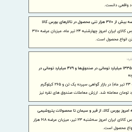
صاد واقعی دانست.
درخصوص وضع
خدمات
نی محصول در تالارهای بورس کالا
ضرورت گ
تالارهای بورس کالای ایران امروز چهارشنبه ۲۴ تیر ماه، میزبان عرضه ۳۷۰
اعتبارسنجی
رازی به شر
بیمه پار
قره؛
پوشش های 
ثبت ارزش ۱۳۳۵ میلیارد تومانی در صندوق‌ها و ۴۷۹ میلیارد تومانی در
ه
برگزاری
مدیران بیمه
در معاملات روز گذشته (سه‌شنبه ۲۳ تیر ماه) در بازار گواهی سپرده یک تن و ۲۶۵ کیلوگرم
صنفی نماین
 به ارزش ۴۷۹.۱ میلیارد تومان معامله شد. ارزش معاملات صندوق های نقره نیز
وقتی «عم
رونمایی می
‌ امروز بورس کالا، از قیر و سیمان تا محصولات پتروشیمی
دیدار م
تالارهای بورس کالای ایران امروز سه‌شنبه ۲۳ تیر، میزبان عرضه ۶۱۸ هزار
اقتصادی کش