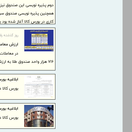
ابتدایی با موفقیت انجام شد
روز گذشته رق
ارزش معاملات ص
۷۱۶ هزار واحد صندوق‌ طلا به ارزش ۷.۱ همت در بورس کالا معامله شد.
ابلاغیه بو
بورس کالا د
ابلاغیه بو
بورس کالا د