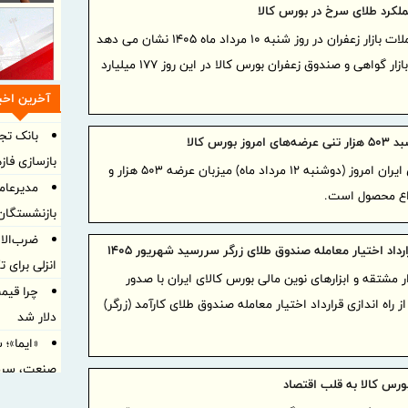
لکرد طلای سرخ در بورس کالا
خلاصه معاملات بازار زعفران در روز شنبه ۱۰ مرداد ماه ۱۴۰۵ نشان می دهد
که ارزش معاملات طلای سرخ در بازار گواهی و صندوق زعفران بورس کالا در این روز ۱۷۷ میلیارد
آخرین اخبا
بانک تجا
وز بورس کالا
بازسازی فازهای ۴ و ۵ پا
بورس کالای ایران امروز (دوشنبه ۱۲ مرداد ماه) میزبان عرضه ۵۰۳ هزار و
مدیرعام
بازنشستگان‌
ضرب‌الا
رارداد اختیار معامله صندوق طلای زرگر سررسید شهریور ۱۴۰۵
انزلی برای 
ر مشتقه و ابزارهای نوین مالی بورس کالای ایران با صدور
ز راه اندازی قرارداد اختیار معامله صندوق طلای کارآمد (زرگر)
دلار شد
«ایما»؛
صنعت، سرمای
ورس کالا به قلب اقتصاد
شبکه سازی 