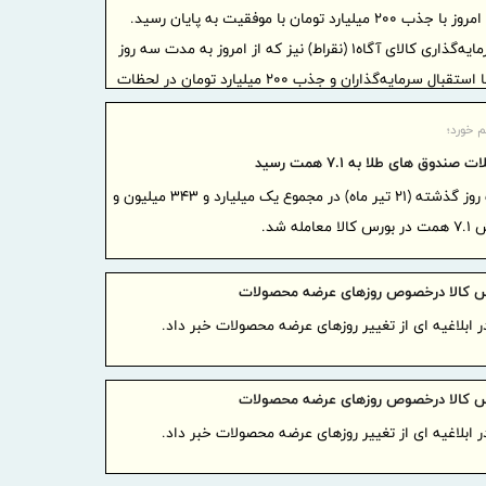
توسعه ز
دوم پذیره نویسی این صندوق نیز امروز با جذب ۲۰۰ میلیارد تومان با موفقیت به پایان رسید.
اکتشاف و م
همچنین پذیره نویسی صندوق سرمایه‌گذاری کالای آگاه۱ (نقراط) نیز که از امروز به مدت سه روز
می‌گیرد
کاری در بورس کالا آغاز شده بود با استقبال سرمایه‌گذاران و جذب ۲۰۰ میلیارد تومان در لحظات
شتاب تو
م خورد؛
اجرای پروژه
ندوق های طلا به ۷.۱ همت رسید
امضای ی
در معاملات روز گذشته (۲۱ تیر ماه) در مجموع یک میلیارد و ۳۴۳ میلیون و
پاکستان برای تحقق
فولاد ه
تازه‌ای به 
است
رس کالا درخصوص روزهای عرضه محصولات
تقدیر ا
ر ابلاغیه ای از تغییر روزهای عرضه محصولات خبر داد.
سرمایه
دیدار مد
رس کالا درخصوص روزهای عرضه محصولات
شورای‌عالی 
ر ابلاغیه ای از تغییر روزهای عرضه محصولات خبر داد.
همکاری‌ها
دستورال