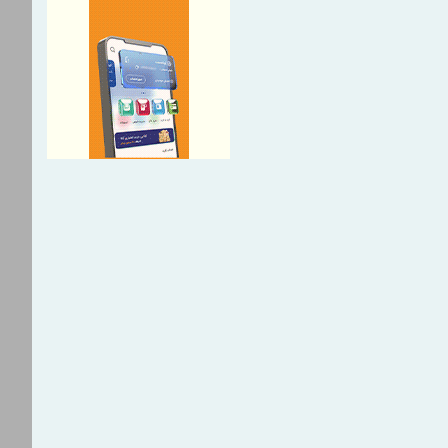
جدید کالابرگ از ۱۵ مردادماه
PetroCVC؛ ابزار مدیریت ریسک فناوری
گ
ردی سازمان منطقه آزاد چابهار در
اخت‌های ایمنی و خدمات
ی
مکاری های ایران و هند برای
 مبادلات تجاری
نامه تحول بانک با تمرکز بر منابع
مدهای کارمزدی و بازسازی اعتماد
ه‌گانی: ابزارهای نوین تامین مالی،
 را هدفمندتر به سمت بنگاه‌های
ایت می‌کند
 تشکر مدیرعامل پست بانک ایران