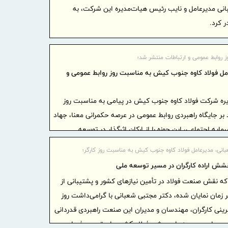
آستانه 17 مرداد ، روز خبرنگار
نی مدیرعامل و نایب رئیس هیات‌مدیره این شرکت، به
نایب‌رئی
 کرد.
اطلاعیه
درخصوص وضع
ز روابط عمومی و ارتباطات منتشر شد؛
خدمات
امل فولاد کاوه جنوب کیش به مناسبت روز روابط عمومی و
ضرورت گ
اعتبارسنجی
ره شرکت فولاد کاوه جنوب کیش در پیامی به مناسبت روز
د بر جایگاه راهبردی روابط عمومی در عرصه حکمرانی معنا، جهاد
رازی به شر
ایه اجتماعی، این حوزه را از ارکان اثرگذار در توسعه
بیمه پار
ازمانی دانست و بر ضرورت نقش‌آفرینی هدفمند، علمی و
بانی، مدیرعامل فولاد کاوه جنوب کیش به مناسبت روز کارگر؛
پوشش های 
ا همه ذی‌نفعان، به‌ویژه کارکنان به عنوان اصلی‌ترین نهاد
خشش اراده کارگران در مسیر توسعه ملی
برگزاری
زارش روابط عمومی شرکت فولاد کاوه جنوب کیش، مجتبی
مدیران بیمه
که نقش صنعت فولاد در تأمین نیازهای کشور و پشتیبانی از
یات‌مدیره این شرکت، به مناسبت روز روابط عمومی و
صنفی نماین
زمان نمایان شده، دکتر مجتبی شعبانی با گرامی‌داشت روز
وقتی «عم
فرینی کارگران، مهندسان و مدیران این صنعت راهبردی قدردانی
رونمایی می
یی میان مجموعه‌های پیشرو فولاد کشور برای ترسیم فردایی