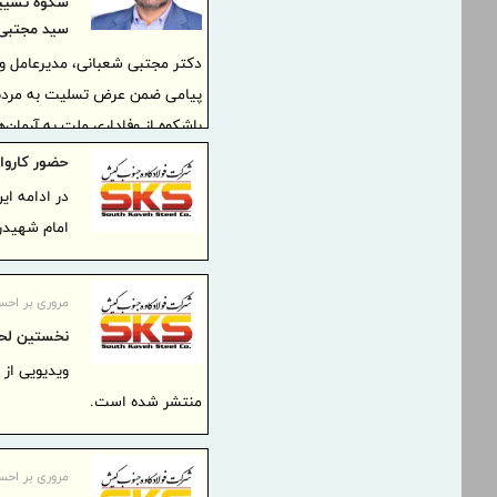
شکوه تشییع 
سید مجتبی 
دکتر مجتبی شعبانی، مدیرعامل و
پیامی ضمن عرض تسلیت به مردم ش
باشکوه از وفاداری ملت به آرمان‌ه
شهید و حضرت آیت‌الله‌العظمی سی
حضور کاروان میناب 168 در م
امام شهیدر
مروری بر احس
نخستین لحظ
ویدیویی از
منتشر شده است.
مروری بر احس