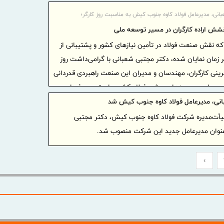
ایشان در ادامه می‌آید؛در طلیعه ایامی که عطر میلاد خورشید
دیدار م
بانی، مدیرعامل فولاد کاوه جنوب کیش به مناسبت روز کارگر؛
لیه‌السلام، با نام بلند کار و تلاش درهم آمیخته است،
اقتصادی کش
خشش اراده کارگران در مسیر توسعه ملی
ود که از آستان قدسی آن امام همام بر جان اهل تلاش و
بسیج ظر
که نقش صنعت فولاد در تأمین نیازهای کشور و پشتیبانی از
برای تکریم 
زمان نمایان شده، دکتر مجتبی شعبانی با گرامی‌داشت روز
تردد در
فرینی کارگران، مهندسان و مدیران این صنعت راهبردی قدردانی
زائر گذشت
یی میان مجموعه‌های پیشرو فولاد کشور برای ترسیم فردایی
سازمان 
نی، مدیرعامل فولاد کاوه جنوب کیش شد
ظرفیت‌ها، شل
یأت‌مدیره شرکت فولاد کاوه جنوب کیش، دکتر مجتبی
اربعین آماد
عنوان مدیرعامل جدید این شرکت منصوب شد.
درج شرک
عام) در بور
›
شرکت مخ
منتخب ایران ۲۰۲۶ قرار 
ریال وام و
در هرمزگان