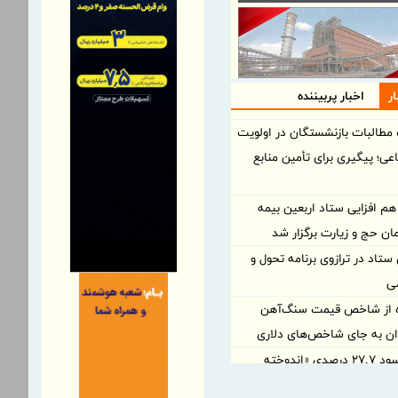
ر
اخبار پربیننده
مطالبات بازنشستگان در اولویت
عی؛ پیگیری برای تأمین منابع
 افزایی ستاد اربعین بیمه
مان حج و زیارت برگزار شد
ستاد در ترازوی برنامه تحول و
می
ه از شاخص قیمت سنگ‌آهن
وان به جای شاخص‌های دلاری
آخرین سود ۲۷.۷ درصدی «اندوخته
ت آرمانی» واریز شد؛ نرخ جدید