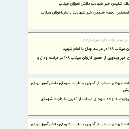
ه شنیدن خبر شهادت دانش‌آموزان میناب
۲۹.۱ درصد
آغاز مرحله 
 نخستین لحظه شنیدن خبر شهادت دانش‌آموزان میناب
برای هلدین
گام راهب
ر موکب فولاد کاوه صورت گرفت؛
تقویت زیرس
راسم وداع با امام شهید
امدادی مرز
در ادامه این خبر ویدویی از حضور کاروان میناب 168 در مراسم وداع با
توسعه ه
افزایش سهم
اجرای بر
اده شهدای میناب از آخرین خاطرات شهدای دانش‌آموز؛ رویای
پایدار، درآ
یش
مشتریان
 روایت خانواده شهدای میناب از آخرین خاطرات شهدای
دکتر للـ
منابع بانکی
اقتصادی هد
اده شهدای میناب از آخرین خاطرات شهدای دانش‌آموز؛ رویای
تقدیر و