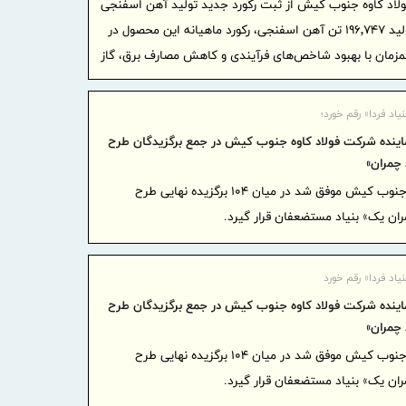
«ایما»؛
ولاد کاوه جنوب کیش از ثبت رکورد جدید تولید آهن اسفنجی
صنعت، سرمای
در خردادماه خبر داد و گفت: با تولید ۱۹۶٬۷۴۷ تن آهن اسفنجی، رکورد ماهیانه این محصول در
شبکه سازی 
مان با بهبود شاخص‌های فرآیندی و کاهش مصارف برق، گاز
امکان ا
خودروها در 
اد فردا» رقم خورد؛
ایران و
نده شرکت فولاد کاوه جنوب کیش در جمع برگزیدگان طرح
همکاری‌های
چمران»
ایران آ
یکی از کارکنان شرکت فولاد کاوه جنوب کیش موفق شد در میان ۱۰۴ برگزیده نهایی طرح
پروژه‌محور
ن یک» بنیاد مستضعفان قرار گیرد.
بهره گی
موافقتنامه 
اد فردا» رقم خورد
معاونت 
نده شرکت فولاد کاوه جنوب کیش در جمع برگزیدگان طرح
منطقه آزاد
چمران»
امتیاز خاص
یکی از کارکنان شرکت فولاد کاوه جنوب کیش موفق شد در میان ۱۰۴ برگزیده نهایی طرح
در آزمون اس
ن یک» بنیاد مستضعفان قرار گیرد.
گامی بل