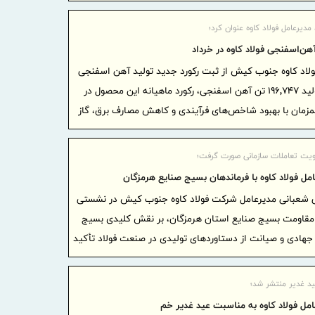
آموزش هوشم
صنعتی دوغار
مدیرعامل فولاد کاوه عنوان کرد؛
مردم
هن‌اسفنجی فولاد کاوه در خرداد
موج بی‌
ولاد کاوه جنوب کیش از ثبت رکورد جدید تولید آهن اسفنجی
ادامه دارد
در خردادماه خبر داد و گفت: با تولید ۱۹۶٬۷۴۷ تن آهن اسفنجی، رکورد ماهیانه این محصول در
شفاف‌سا
مان با بهبود شاخص‌های فرآیندی و کاهش مصارف برق، گاز
داخلی و بین‌
بانک مرک
ویت تعاملات سازمانی صورت گرفت؛
سلامت‌محور ا
امل فولاد کاوه با فرماندهان بسیج صنایع هرمزگان
سال ۱۴۰۵ تمدید کرد
 شعبانی مدیرعامل شرکت فولاد کاوه جنوب کیش در نشستی
تغییر م
ای مقاومت بسیج صنایع استان هرمزگان، بر نقش کلیدی بسیج
ایران/ درآمد عملیات
ه جهادی و صیانت از دستاوردهای تولیدی در صنعت فولاد تأکید
رئیس‌کل
همراه وزیر
پیام مح
د غدیر منتشر شد؛
بازرگانی، ص
امل فولاد کاوه به مناسبت عید غدیر خم