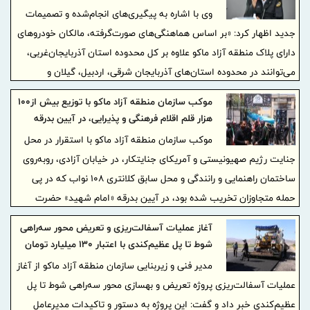
یاشاییش» از فراهم شدن امکان تردد خودروهای
وی با اشاره به پیگیری‌های انجام‌شده و تصمیمات
پلاک منطقه آزاد ماکو در مسیر سبز خبر داد
جدید اظهار کرد: «بر اساس هماهنگی‌های صورت‌گرفته، مالکان خودروهای
دارای پلاک منطقه آزاد ماکو علاوه بر کل محدوده استان آذربایجان‌غربی،
می‌توانند در محدوده استان‌های آذربایجان شرقی، اردبیل، گیلان و
مازندران نیز تردد کنند.»
موکب سازمان منطقه آزاد ماکو با توزیع بیش از۱۰۰
هزار قلم اقلام فرهنگی و پذیرایی، در آیین بدرقه
«امام شهید» حضوری پررنگ داشت
موکب سازمان منطقه آزاد ماکو با استقرار در محل
جنایت رژیم صهیونیستی و آمریکای جنایتکار، در خیابان آزادی، روبه‌روی
ساختمان راهنمایی و رانندگی و محل سابق کلانتری ۱۰۸ نواب که در پی
حمله متجاوزان تخریب شده بود، در آیین بدرقه «امام شهید» حضرت
آیت‌الله خامنه‌ای حضوری گسترده و اثرگذار داشت.
آغاز عملیات آسفالت‌ریزی و تعریض محور سه‌راهی
شوط تا پل عظیم‌کندی با اعتبار ۱۳۰ میلیارد تومان
مدیر فنی و زیربنایی سازمان منطقه آزاد ماکو از آغاز
عملیات آسفالت‌ریزی پروژه تعریض و بهسازی محور سه‌راهی شوط تا پل
عظیم‌کندی خبر داد و گفت: این پروژه به دستور و تاکیدات مدیرعامل