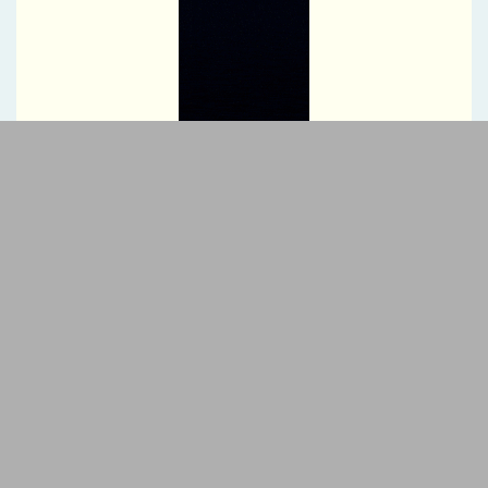
آیگپ و سازمان نوسازی مدارس کشور تفاهم‌نامه امضا کردند
ثبت افتخار تازه برای هلدینگ خلیج‌فارس
خبرنگاران متعهد، سفیران آگاهی و جهادگران تبیین هستند
پیام معاون وزیر و رئیس سازمان زمین‌شناسی و اکتشافات معدنی
کشور به مناسبت روز خبرنگار
پیام مدیرعامل شستا به مناسبت روز خبرنگار
تمرکز هلدینگ تاسیکو بر توسعه پایدار در زنجیره صنعت سلولزی
جهش ۲۲۴۴ درصدی صادرات شرکت کربن ایران
موشک‌هایی که به واشنگتن رسیدند
تاب‌آوری؛ رمز موفقیت شرکت مخابرات ایران در جنگ
خبرنگاری؛ میان رسالتِ حقیقت و چالش‌های عصر جدید
رسانه‌های تخصصی بخشی از مسیر تسهیل تجارت/ خبرنگاران همراهان
شفافیت و تسهیل تجارت
پروژه‌های آسیب‌دیده از جنگ با بهره‌گیری از مهندسی ارزش بازسازی
می‌شوند