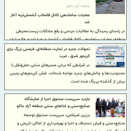
محورهای اصلی گفتگو بر استفاده از توانمندی‌های طرف چینی در فرآیند
منطقه آزاد ماکو؛
«جذب سرمایه‌گذار خارجی» برای منطقه آزاد ماکو متمرکز بود. با توجه به
عملیات ساماندهی کانال فاضلاب کشمش‌تپه آغاز
ظرفیت‌های شبکه تجاری و تجربه هیئت چینی در بازارهای جهانی، این
شد
همکاری می‌تواند نقطه عطفی در معرفی و بهره‌برداری از فرصت‌های
در راستای رسیدگی به مطالبات مردمی و رفع مشکلات زیست‌محیطی
اقتصادی این منطقه باشد.
منطقه، عملیات ساماندهی کانال فاضلاب کشمش‌تپه با اعتبار ۲۰ میلیارد
ریال و به طول ۳۰۰ متر آغاز شد.
تحولات جدید در تجارت منطقه‌ای، فرصتی بزرگ برای
کریدور شرق ـ غرب
در شرایطی که برخی مسیرهای سنتی حمل‌ونقل با
محدودیت‌ها و چالش‌های جدید مواجه شده‌اند، نقش کریدورهای زمینی
بیش از گذشته پررنگ شده است.
بازدید سرپرست صندوق احیا از نمایشگاه
صنایع‌دستی و غذاهای سنتی منطقه آزاد ماکو
برزین ضرغامی، سرپرست صندوق توسعه
صنایع‌دستی و فرش دستباف و احیا و بهره‌برداری از اماکن تاریخی و