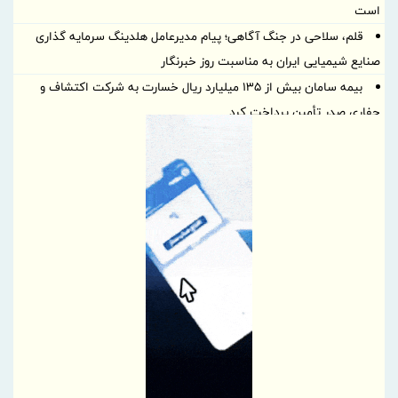
است
قلم، سلاحی در جنگ آگاهی؛ پیام مدیرعامل هلدینگ سرمایه گذاری
صنایع شیمیایی ایران به مناسبت روز خبرنگار
بیمه سامان بیش از ۱۳۵ میلیارد ریال خسارت به شرکت اکتشاف و
حفاری صدر تأمین پرداخت کرد
پیام دکتر کمیل پورضیائی، مدیرعامل شرکت پتروشیمی خارک به
مناسبت روز خبرنگار
پیام روابط عمومی ذوب‌آهن اصفهان به مناسبت روز خبرنگار
سه بویلر نیروگاه در دو ماه به مدار بازگشتند
اطلاع رسانی حرفه‌ای، شفاف و متعهدانه، رکن توسعه همه جانبه
صنعت بیمه
قلم، حافظ حقیقت؛ خبرنگار، روایتگر آگاهی
پیام تبریک مدیرعامل بانک رفاه کارگران به مناسبت روز خبرنگار
گرامیداشت تلاش راویان حقیقت، در روزهای دشوار ایران
5 اولویت دبیرخانه شورایعالی برای تحول در مناطق آزاد
بانک ملی ایران؛ همراه آغاز زندگی‌های تازه