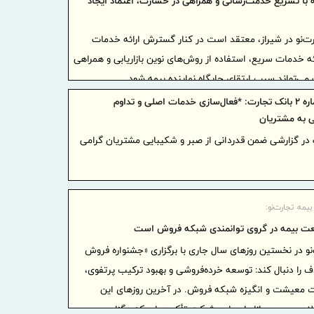
ه با تسریع خدمت‌رسانی و همراهی در خسارت، اعتماد ایجاد
روز خبرنگار
پیام تب
رت‌نو در شیراز، معتقد است در کنار گسترش ارائه خدمات
مناسبت روز 
ه خدمات سریع، استفاده از روش‌های نوین بازاریابی و همراهی
پیام دبی
 می‌تواند سبب ارتقای جایگاه نماینده بیمه شود.
مناسبت روز 
ابزارهای
اطلاعیه شماره ۲ بانک تجارت: *فعال‌سازی خدمات اصلی و تداوم
 به مشتریان
هدفمندتر ب
 در گزارشی ضمن قدردانی از صبر و شکیبایی مشتریان گرامی
هدایت می‌ک
پیام تب
به مناسبت ر
پیام تب
 بیمه تجارت‌نو:
خسارت‌های 
عت بیمه در گروی توانمندی شبکه فروش است
پیام مد
نو در نخستین روزهای سال جاری با برگزاری «جشنواره فروش
مناسبت روز 
را دنبال کند: توسعه خرده‌فروشی و بهبود ترکیب پرتفوی،
خبرنگارا
ویت معیشت و انگیزه شبکه فروش. در آخرین روزهای این
ملی صنعتگر
دری، مدیر بازاریابی این شرکت تأکید دارد که برگزاری