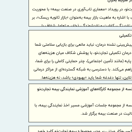
در شرایط بحران
روز خبر
ت‌نو، در رویداد «معماری تاب‌آوری در صنعت بیمه» با محوریت
آگاهی‌بخش 
 اشاره به ماهیت بازار بیمه به‌عنوان «بازار ثانویه ریسک»، بر
پیام تب
نقدینگی، کفایت و نقدشوندگی ذخایر و تعامل شفاف با
خلیج فارس 
 تکمیلی
خبرنگارا
یش‌بینی نشده درمان، نباید مانعی برای بازیابی سلامتی شما
دستاوردهای
 درمان تکمیلی تجارت‌نو، با پوشش شکاف میان هزینه‌های
خبرنگارا
ایه (مانند تأمین اجتماعی)، چتر حمایتی کاملی را برای شما،
دستاوردهای
فراهم می‌کند. با دسترسی به شبکه گسترده‌ای از مراکز درمانی
پیام تب
لاین، تنها دغدغه شما باید «بهبودی» باشد، نه هزینه‌ها.
سپهر به منا
ه از مجموعه کارگاه‌های آموزشی نمایندگی بیمه تجارت‌نو
خبرنگار
روایت‌هاس
ه از مجموعه جلسات آموزشی مسیر اخذ نمایندگی بیمه، با
پیام مدی
الیت در صنعت بیمه برگزار شد.
مناسبت روز 
پیام مد
خبرنگار
کسب‌و‌کار مبتنی بر مدیر محصول» بیمه تجارت‌نو کلید خورد