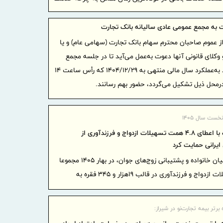
پیام تب
مناسبت روز 
به مجمع عمومی عادی سالیانه بانک تجارت
مدیرعامل
از عموم صاحبان محترم سهام بانک تجارت (سهامی عام) و یا
تبریک گفت
 وکلای قانونی آنها دعوت به‌عمل می‌آید تا در جلسه مجمع
سرمایه 
عمومی عادی سالیانه بانک، مربوط به‌عملکرد سال مالی منتهی به 1404/12/29 که رأس ساعت 14
ریسک عملیا
بیانیه د
نویسندگان 
ست سال 1405
مناسبت روز 
بانک تجارت با اعطای 4.8 همت تسهیلات ازدواج و فرزندآوری از
پیام تب
 ایرانی حمایت کرد
سازمان بورس
بانک تجارت در ادامه حمایت از بنیان خانواده و پشتیبانی زوج‌های جوان، در بهار 1405 مجموعا
خبرنگار
بالغ بر 48 هزار میلیارد ریال تسهیلات ازدواج و فرزندآوری در قالب 19هزار و 345 فقره به
بیمه تعا
در تبریز
 برتر بیمه تجارت‌نو در شیراز:
پیام مد