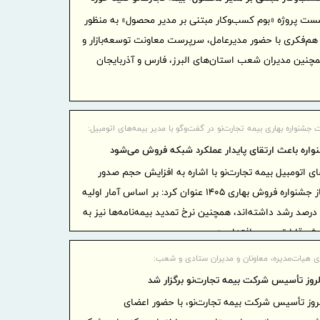
پیام مح
ت پروژه «بوم کسب‌‍و‌کار مبتنی بر مدیر محصول» به منظور
شرکت فولاد
 هم‌‌فکری با حضور مدیرعامل، سرپرست معاونت توسعه‌بازار و
خبرنگار
نین مدیران شعب استان‌های البرز، فارس و آذربایجان
پیام تب
مناسبت روز 
پیام تبر
 جشنواره بهاری بیمه تجارت‌نو در گفت‌وگو با مدیر بیمه‌های اتومبیل:
ویژه اقتصاد
واره باعث ارتقای پایدار عملکرد شبکه فروش می‌شود
بلوغ نظا
ای اتومبیل بیمه تجارت‌نو با اشاره به افزایش حجم صدور
بیمه‌نامه‌های جدید اتومبیل از آغاز جشنواره فروش بهاری 1405 عنوان کرد: بر اساس آمار اولیه
هیچ‌گونه عد
40 درصد از نماینده‌ها بیش از 50 درصد رشد داشته‌اند، همچنین نرخ تمدید بیمه‌نامه‌ها نیز به
پیام مد
یش قابل‌توجهی یافته‌است.
ایران به‌من
ی هیات‌مدیره، معاونان و مدیران ستادی و شعب:
پیام تب
ز تأسیس شرکت بیمه تجارت‌نو برگزار شد
مناسبت روز 
ز تأسیس شرکت بیمه تجارت‌نو، با حضور اعضای