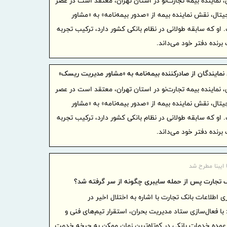
، نماینده بیمه تجارت‌نو در استان تهران، معتقد است در عصر
روایت مس
تال، نقش نماینده بیمه از «صدور بیمه‌نامه» به «مشاور
اعتماد در ر
و که سابقه طولانی در نظام بانکی کشور دارد، ترکیب تجربه
خبر خوش
برنده دفتر خود می‌داند.
خبرنگاران؛‌ 
ضرورت گ
مایندگان از صادرکننده بیمه‌نامه به «مشاور مدیریت ریسک»
اعتبارسنجی
، نماینده بیمه تجارت‌نو در استان تهران، معتقد است در عصر
خدمت به
تال، نقش نماینده بیمه از «صدور بیمه‌نامه» به «مشاور
می دانیم
و که سابقه طولانی در نظام بانکی کشور دارد، ترکیب تجربه
پیام تب
برنده دفتر خود می‌داند.
بیمه آسماری
اصحاب ر
فرهنگ قرض
 ایبنا مطرح شد
خبرنگار
 تجارت پس از حمله سایبری چگونه از سر گرفته شد؟
و صادقانه 
ی اطلاعات بانک تجارت با اشاره به اختلال اخیر در
خبرنگار
ا فعال‌سازی ستاد مدیریت بحران، استقرار تیم‌های فنی و
و صادقانه 
 عمده خدمات بانکی در کوتاه‌ترین زمان ممکن به چرخه خدمت