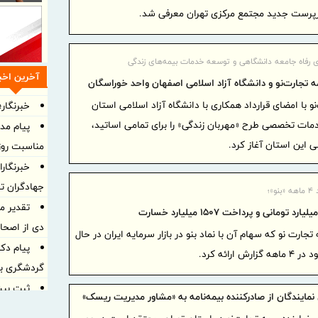
رپرست جدید مجتمع مرکزی تهران معرفی شد.
ی رفاه جامعه دانشگاهی و توسعه خدمات بیمه‌های زندگی
آخرین اخبا
 تجارت‌نو و دانشگاه آزاد اسلامی اصفهان واحد خوراسگان
نو با امضای قرارداد همکاری با دانشگاه آزاد اسلامی استان
خبرنگار؛
مات تخصصی طرح «مهربان زندگی» را برای تمامی اساتید،
پیام مد
ی این استان آغاز کرد.
مناسبت روز 
خبرنگار
جهادگران ت
»؛
تقدیر م
دی از اصحا
جارت نو که سهام آن با نماد بنو در بازار سرمایه ایران در حال
پیام دک
رائه کرد.
گردشگری به
مایندگان از صادرکننده بیمه‌نامه به «مشاور مدیریت ریسک»
کیش در هف