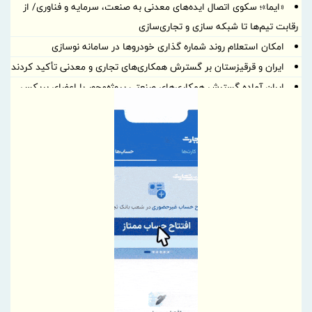
«ایما»؛ سکوی اتصال ایده‌های معدنی به صنعت، سرمایه و فناوری/ از
رقابت تیم‌ها تا شبکه سازی و تجاری‌سازی
امکان استعلام روند شماره گذاری خودروها در سامانه نوسازی
ایران و قرقیزستان بر گسترش همکاری‌های تجاری و معدنی تأکید کردند
ایران آماده گسترش همکاری‌های صنعتی پروژه‌محور با اعضای بریکس
است
بهره گیری حداکثری از ظرفیت موافقتنامه تجارت آزاد ایران و روسیه
معاونت توسعه مدیریت و منابع انسانی منطقه آزاد دوغارون علت
استراتژی اعطای امتیاز خاص جذب سرمایه‌های انسانی بومی در آزمون
استخدامی اخیر را تشریح نمود
گامی بلند به سوی آینده؛ تأسیس «واحد آموزش هوشمند» در منطقه
آزاد تجاری-صنعتی دوغارون برای توانمندسازی کارکنان و مردم
موج بی‌پایان زائران حسینی در مرز شلمچه ادامه دارد
شفاف‌سازی درباره نحوه محاسبه اینترنت داخلی و بین‌المللی
بانک مرکزی، استفادۀ واردکنندگان اقلام سلامت‌محور از اوراق گام را
مجدداً تا پایان سال ۱۴۰۵ تمدید کرد