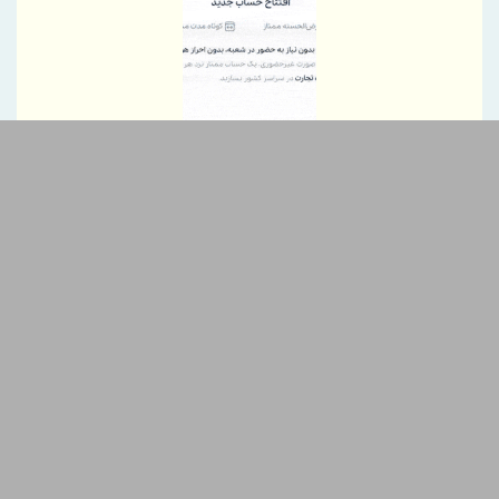
تغییر مثبت در عملکرد مالی بانک صادرات ایران/ درآمد عملیاتی 80
درصد رشد کرد
رئیس‌کل سازمان توسعه تجارت ایران، به همراه وزیر صمت وارد
قرقیزستان شد
پیام محمود نجفی عرب، رئیس اتاق بازرگانی، صنایع، معادن و کشاورزی
تهران در آستانه 17 مرداد ، روز خبرنگار
نایب‌رئیس اتاق ایران راهی باکو شد
اطلاعیه سازمان تأمین اجتماعی درخصوص وضعیت فعالیت سامانه‌های
ارائه خدمات
ضرورت گذار صنعت بیمه به مدل‌های اعتبارسنجی چندبعدی
پرداخت خسارت ۵۰۰ میلیارد تومانی بیمه رازی به شرکت هواپیمایی
کارون
بیمه پارسیان، همراه زائران اربعین با پوشش های بیمه های مسئولیت
برگزاری چهارمین نشست هم اندیشی مدیران بیمه البرز با رؤسای تشکل
های صنفی نمایندگان