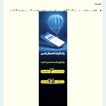
است
قلم، سلاحی در جنگ آگاهی؛ پیام مدیرعامل هلدینگ سرمایه گذاری
صنایع شیمیایی ایران به مناسبت روز خبرنگار
بیمه سامان بیش از ۱۳۵ میلیارد ریال خسارت به شرکت اکتشاف و
حفاری صدر تأمین پرداخت کرد
پیام دکتر کمیل پورضیائی، مدیرعامل شرکت پتروشیمی خارک به
مناسبت روز خبرنگار
پیام روابط عمومی ذوب‌آهن اصفهان به مناسبت روز خبرنگار
سه بویلر نیروگاه در دو ماه به مدار بازگشتند
اطلاع رسانی حرفه‌ای، شفاف و متعهدانه، رکن توسعه همه جانبه
صنعت بیمه
قلم، حافظ حقیقت؛ خبرنگار، روایتگر آگاهی
پیام تبریک مدیرعامل بانک رفاه کارگران به مناسبت روز خبرنگار
گرامیداشت تلاش راویان حقیقت، در روزهای دشوار ایران
5 اولویت دبیرخانه شورایعالی برای تحول در مناطق آزاد
بانک ملی ایران؛ همراه آغاز زندگی‌های تازه