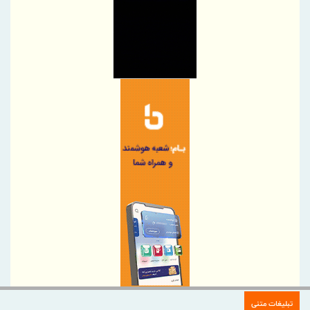
آیگپ و سازمان نوسازی مدارس کشور تفاهم‌نامه امضا کردند
ثبت افتخار تازه برای هلدینگ خلیج‌فارس
خبرنگاران متعهد، سفیران آگاهی و جهادگران تبیین هستند
پیام معاون وزیر و رئیس سازمان زمین‌شناسی و اکتشافات معدنی
کشور به مناسبت روز خبرنگار
پیام مدیرعامل شستا به مناسبت روز خبرنگار
تمرکز هلدینگ تاسیکو بر توسعه پایدار در زنجیره صنعت سلولزی
جهش ۲۲۴۴ درصدی صادرات شرکت کربن ایران
موشک‌هایی که به واشنگتن رسیدند
تاب‌آوری؛ رمز موفقیت شرکت مخابرات ایران در جنگ
خبرنگاری؛ میان رسالتِ حقیقت و چالش‌های عصر جدید
رسانه‌های تخصصی بخشی از مسیر تسهیل تجارت/ خبرنگاران همراهان
شفافیت و تسهیل تجارت
پروژه‌های آسیب‌دیده از جنگ با بهره‌گیری از مهندسی ارزش بازسازی
می‌شوند
تبلیغات متنی