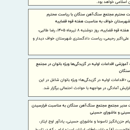
ن اسلامی خواهد بود.
یت محترم مجتمع سنگ‌آهن سنگان با ریاست محترم
تجارت‌نو به
هرستان خواف به مناسبت هفته قوه قضاییه
فصلی تا
به مناسبت هفته قوه قضاییه، روز دوشنبه ۸ تیرماه ۱۴۰۵، رضا طالبی،
تجارت‌نو
علی‌اکبر رحیمی، ریاست دادگستری شهرستان خواف دیدار و
بانک تجا
بازسازی فازهای ۴ و ۵ پا
مدیرعام
ه آموزشی اقدامات اولیه در گزیدگی‌ها ویژه بانوان در مجتمع
بازنشستگان‌
نگان
ضرب‌الا
 «اقدامات اولیه در گزیدگی‌ها» ویژه بانوان شاغل در این
انزلی برای 
زایش آمادگی در مواجهه با حوادث احتمالی برگزار شد.
دلار شد
 مدیر مجتمع مجتمع سنگ‌آهن سنگان به مناسبت فرارسیدن
«ایما»؛
سینی و عاشورای حسینی
صنعت، سرمای
ام حزن‌انگیز تاسوعا و عاشورای حسینی، یادآور اوج ایثار،
شبکه سازی 
‌الحسین (ع) و یاران باوفای ایشان است؛ ایامی که در تاریخ