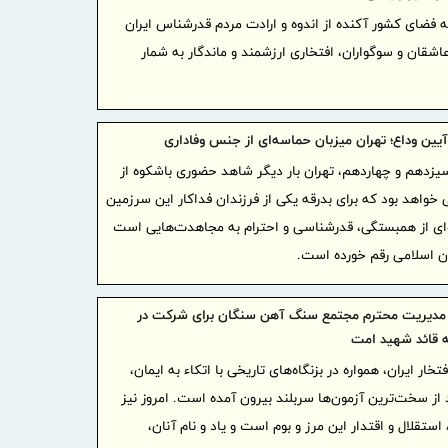
برای هلدین
ه فضای کشور آکنده از اندوه و ارادت مردم قدرشناس ایران
گام راهب
ان و سوگواران، افتخاری ارزشمند و ماندگار به شمار
تقویت زیرس
امدادی مرز
توسعه ه
یین وداع؛ تهران میزبان حماسه‌ای از جنس وفاداری
افزایش سهم
سیزدهم و چهاردهم، تهران بار دیگر شاهد حضوری باشکوه از
اجرای بر
واهد بود که برای بدرقه یکی از فرزندان فداکار این سرزمین
پایدار، درآ
‌ای از همبستگی، قدرشناسی و احترام به مجاهدت‌هایی است
مشتریان
ان اسلامی رقم خورده است.
دکتر للـ
منابع بانکی
مدیریت محترم مجتمع سنگ آهن سنگان برای شرکت در
اقتصادی هد
ه قائد شهید امت
تقدیر و
خار ایران، همواره در بزنگاه‌های تاریخی با اتکاء به ایمان،
از کلیه همکا
 از سخت‌ترین آزمون‌ها سربلند بیرون آمده است. امروز نیز
پرداخت
ستقلال و اقتدار این مرز و بوم است و یاد و نام آنان،
کاهشی شد