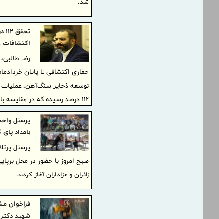
شد.
تحق
اکتشافات 
حفاری اکتشافی تا پایان خردادماه
توسعه ذخایر سنگ‌آهن، عملیات ح
۱۱۲ درصد رسیده که در مقایسه با مدت مشابه سال گذشته، رشد ۵ درصدی را نشان می‌دهد.
پرسنل واحد
بامداد پای
صبح امروز با حضور در محل برپایی
زائران و عزاداران آغاز کردند.
فراخوان مش
شهید دکتر 