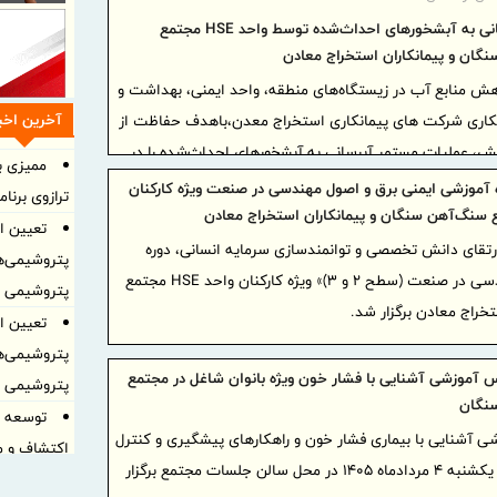
تداوم آبرسانی به آبشخورهای احداث‌شده توسط واحد HSE مجتمع
گان و پیمانکاران استخراج معادن
هش منابع آب در زیستگاه‌های منطقه، واحد ایمنی، بهداشت و
آخرین اخبا
 مجتمع با همکاری شرکت های پیمانکاری استخراج معدن،باهدف حفاظت از
ش، عملیات مستمر آبرسانی به آبشخورهای احداث‌شده را در
ممیزی ب
ه آموزشی ایمنی برق و اصول مهندسی در صنعت ویژه کارکنان
ترازوی برنا
تعیین او
ارتقای دانش تخصصی و توانمندسازی سرمایه انسانی، دوره
پتروشیمی‌ه
آموزشی «ایمنی برق و اصول مهندسی در صنعت (سطح ۲ و ۳)» ویژه کارکنان واحد HSE مجتمع
پتروشیمی ا
خراج معادن برگزار شد.
تعیین او
پتروشیمی‌ه
اس آموزشی آشنایی با فشار خون ویژه بانوان شاغل در مجتمع
پتروشیمی ا
نگان
توسعه ز
ی آشنایی با بیماری فشار خون و راهکارهای پیشگیری و کنترل
اکتشاف و م
آن، ویژه بانوان شاغل مجتمع، روز یکشنبه ۴ مردادماه ۱۴۰۵ در محل سالن جلسات مجتمع برگزار
ایران، 