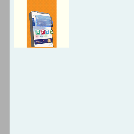
 مسیر توسعه تجارت و همگرایی
مطالبات بازنشستگان در اولویت
عی؛ پیگیری برای تأمین منابع
 افزایی ستاد اربعین بیمه
مان حج و زیارت برگزار شد
ستاد در ترازوی برنامه تحول و
می
ه از شاخص قیمت سنگ‌آهن
وان به جای شاخص‌های دلاری
آخرین سود ۲۷.۷ درصدی «اندوخته
ت آرمانی» واریز شد؛ نرخ جدید
جدید کالابرگ از ۱۵ مردادماه
PetroCVC؛ ابزار مدیریت ریسک فناوری