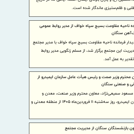
امکان ا
لبی و ظلم‌ستیزی ماندگار شده است.
خودروها در 
ایران و
نده ناحیه مقاومت بسیج سپاه خواف از مدیر روابط عمومی
همکاری‌های
‌آهن سنگان
ایران آ
یدار فرمانده ناحیه مقاومت بسیج سپاه خواف با مدیر مجتمع
پروژه‌محور
یت این مجتمع برگزار شد، از مسلم زنگویی مدیر روابط
بهره گی
دیر به عمل آمد.
موافقتنامه 
معاونت 
ون محترم وزیر صمت و رئیس هیأت عامل سازمان ایمیدرو از
منطقه آزاد
ی و صنعتی سنگان
امتیاز خاص
مسعود سمیعی‌نژاد، معاون محترم وزیر صنعت، معدن و
در آزمون اس
تجارت و رئیس هیأت عامل سازمان ایمیدرو، روز سه‌شنبه ۱۱ فروردین‌ماه ۱۴۰۵ از منطقه معدنی و
گامی بل
آموزش هوشم
صنعتی دوغار
نون بازنشستگان سنگان از مدیریت مجتمع
مردم