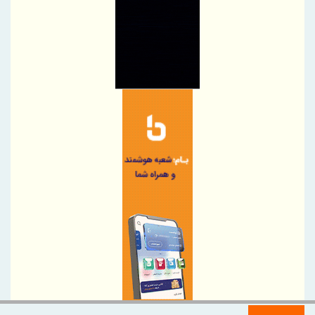
رئیس‌کل سازمان توسعه تجارت ایران، به همراه وزیر صمت وارد
قرقیزستان شد
پیام محمود نجفی عرب، رئیس اتاق بازرگانی، صنایع، معادن و کشاورزی
تهران در آستانه 17 مرداد ، روز خبرنگار
نایب‌رئیس اتاق ایران راهی باکو شد
اطلاعیه سازمان تأمین اجتماعی درخصوص وضعیت فعالیت سامانه‌های
ارائه خدمات
ضرورت گذار صنعت بیمه به مدل‌های اعتبارسنجی چندبعدی
پرداخت خسارت ۵۰۰ میلیارد تومانی بیمه رازی به شرکت هواپیمایی
کارون
بیمه پارسیان، همراه زائران اربعین با پوشش های بیمه های مسئولیت
برگزاری چهارمین نشست هم اندیشی مدیران بیمه البرز با رؤسای تشکل
های صنفی نمایندگان
وقتی «عملکرد» از راز ثروت پنهان آسیا رونمایی می کند
دیدار مدیر هماهنگی مناطق ویژه اقتصادی کشور با مدیرعامل شهر
صنعتی کاوه