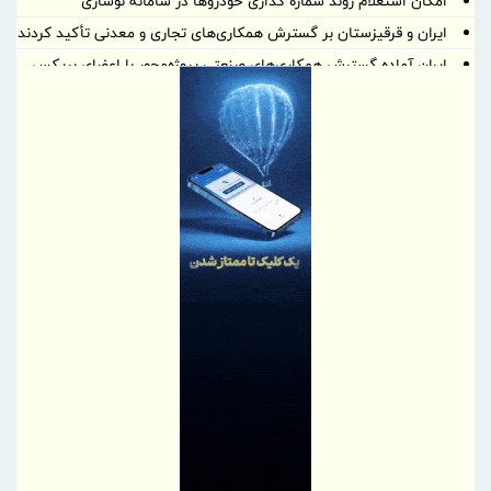
امکان استعلام روند شماره گذاری خودروها در سامانه نوسازی
ایران و قرقیزستان بر گسترش همکاری‌های تجاری و معدنی تأکید کردند
ایران آماده گسترش همکاری‌های صنعتی پروژه‌محور با اعضای بریکس
است
بهره گیری حداکثری از ظرفیت موافقتنامه تجارت آزاد ایران و روسیه
معاونت توسعه مدیریت و منابع انسانی منطقه آزاد دوغارون علت
استراتژی اعطای امتیاز خاص جذب سرمایه‌های انسانی بومی در آزمون
استخدامی اخیر را تشریح نمود
گامی بلند به سوی آینده؛ تأسیس «واحد آموزش هوشمند» در منطقه
آزاد تجاری-صنعتی دوغارون برای توانمندسازی کارکنان و مردم
موج بی‌پایان زائران حسینی در مرز شلمچه ادامه دارد
شفاف‌سازی درباره نحوه محاسبه اینترنت داخلی و بین‌المللی
بانک مرکزی، استفادۀ واردکنندگان اقلام سلامت‌محور از اوراق گام را
مجدداً تا پایان سال ۱۴۰۵ تمدید کرد
تغییر مثبت در عملکرد مالی بانک صادرات ایران/ درآمد عملیاتی 80
درصد رشد کرد