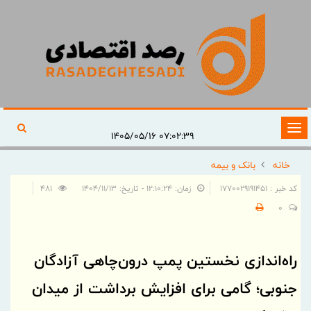
تغییر
۰۷:۰۲:۳۹ ۱۴۰۵/۰۵/۱۶
وضعیت
خانه
بانک و بیمه
ناوبری
کد خبر : 1770029191451
زمان: ۱۲:۱۰:۲۴ - تاریخ: ۱۴۰۴/۱۱/۱۳
481
0
راه‌اندازی نخستین پمپ درون‌چاهی آزادگان
جنوبی؛ گامی برای افزایش برداشت از میدان