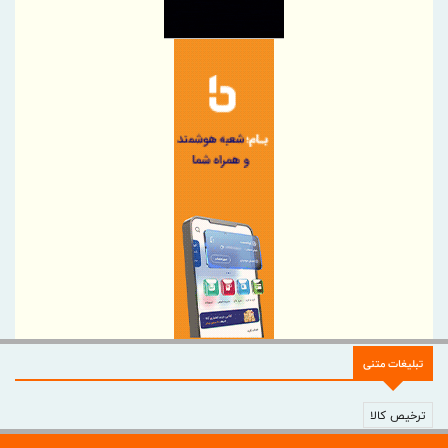
تهران در آستانه 17 مرداد ، روز خبرنگار
نایب‌رئیس اتاق ایران راهی باکو شد
اطلاعیه سازمان تأمین اجتماعی درخصوص وضعیت فعالیت سامانه‌های
ارائه خدمات
ضرورت گذار صنعت بیمه به مدل‌های اعتبارسنجی چندبعدی
پرداخت خسارت ۵۰۰ میلیارد تومانی بیمه رازی به شرکت هواپیمایی
کارون
بیمه پارسیان، همراه زائران اربعین با پوشش های بیمه های مسئولیت
برگزاری چهارمین نشست هم اندیشی مدیران بیمه البرز با رؤسای تشکل
های صنفی نمایندگان
وقتی «عملکرد» از راز ثروت پنهان آسیا رونمایی می کند
دیدار مدیر هماهنگی مناطق ویژه اقتصادی کشور با مدیرعامل شهر
صنعتی کاوه
تبلیغات متنی
بسیج ظرفیت‌های منطقه آزاد دوغارون برای تکریم زائران حسینی
تردد در شلمچه از مرز یک و نیم میلیون زائر گذشت
ترخیص کالا
سازمان منطقه آزاد اروند با بسیج همه ظرفیت‌ها، شلمچه را برای