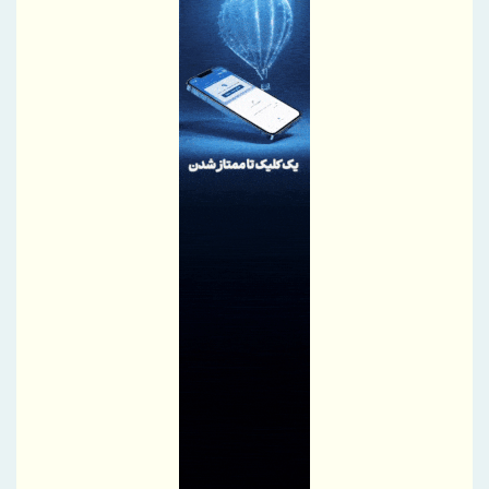
بهره گیری حداکثری از ظرفیت موافقتنامه تجارت آزاد ایران و روسیه
معاونت توسعه مدیریت و منابع انسانی منطقه آزاد دوغارون علت
استراتژی اعطای امتیاز خاص جذب سرمایه‌های انسانی بومی در آزمون
استخدامی اخیر را تشریح نمود
گامی بلند به سوی آینده؛ تأسیس «واحد آموزش هوشمند» در منطقه
آزاد تجاری-صنعتی دوغارون برای توانمندسازی کارکنان و مردم
موج بی‌پایان زائران حسینی در مرز شلمچه ادامه دارد
شفاف‌سازی درباره نحوه محاسبه اینترنت داخلی و بین‌المللی
بانک مرکزی، استفادۀ واردکنندگان اقلام سلامت‌محور از اوراق گام را
مجدداً تا پایان سال ۱۴۰۵ تمدید کرد
تغییر مثبت در عملکرد مالی بانک صادرات ایران/ درآمد عملیاتی 80
درصد رشد کرد
رئیس‌کل سازمان توسعه تجارت ایران، به همراه وزیر صمت وارد
قرقیزستان شد
پیام محمود نجفی عرب، رئیس اتاق بازرگانی، صنایع، معادن و کشاورزی