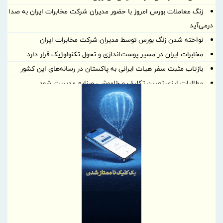
زنگ معاملات بورس امروز با حضور مدیران شرکت مخابرات ایران به صدا
درمی‌آید
نواخته شدن زنگ بورس توسط مدیران شرکت مخابرات ایران
مخابرات ایران در مسیر پوست‌اندازی و تحول تکنولوژیک قرار دارد
بازتاب مثبت سفر هیات ایرانی به پاکستان در رسانه‌های این کشور
مطالبات ارزی تعیین تکلیف و خاموشی صنایع مدیریت شود
معاون وزیر صمت در گفت و گو با ایرنا مطرح کرد: فرونشست در ایران،
خطری همسان زلزله/ نجات معدن در دستان بخش خصوصی است
قطار توسعه نخلک به ایستگاه ۷۵۰ هزار تن رسید
شکاف طبقاتی جدید: برندگان و بازندگان عصر هوش مصنوعی
دکتر فیض: هم‌افزایی و هماهنگی صندوق بازنشستگی مس و شرکت
ملی مس یک ضرورت است
افزایش ۴۷ درصدی حمایت مالی بانک توسعه صادرات ایران از
دانش‌بنیان‌ها
انتشار صورت‌های مالی ۳ ماهه بیمه رازی؛ سود خالص ۱۵۶ میلیارد