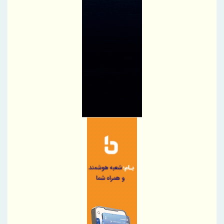
تومان
رسانه شریک توسعه، فرهنگ‌سازی و ارتقای اعتماد عمومی است
فراخوان سرمایه‌گذاری برای احداث دروازه‌های جدید و مجتمع‌های
خدماتی منطقه آزاد چابهار
مجمع‌عمومی عادی بطور فوق‌العاده نوبت دوم «فارس» ۲۵ شهریور برگزار
می‌شود
فولاد مبارکه روی ریل سرمایه‌گذاری فناورانه
سپرده‌های بانک کشاورزی طی سه سال گذشته ۳ برابر شد
متقی‌نیا: منابع بانک کشاورزی از هزار همت عبور کرد / تقویت حمایت از
امنیت غذایی با افزایش سرمایه بانک
سایپا حدود ۳۶ هزار دستگاه از تعهدات خود را کاهش داد
تامین مالی زنجیره تولید از 117 همت عبور کرد
تامین مالی زنجیره تولید از 117 همت عبور کرد
بودجه‌بندی شخصی در دوران تورم | راهنمای ساده برای حقوق‌بگیرها
بانک رفاه کارگران وارد عرصه بانکداری ارزش‌آفرین شده است
توکن تکو، تهاتر مطالبات و بدهی‌ها با استفاده از ظرفیت‌های دیجیتال