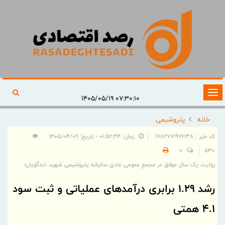
تغییر
۰۷:۳۰:۱۰ ۱۴۰۵/۰۵/۱۹
وضعیت
خانه
پتروشیمی
ناوبری
کد خبر : 1782771976138
زمان: ۰۱:۵۲:۴۴ - تاریخ: ۱۴۰۵/۰۴/۰۹
0
530
روایت یک سال موفق در مجمع عمومی عادی سالیانه پتروشیمی شهید تندگویان؛
رشد ۱.۲۹ برابری درآمدهای عملیاتی و ثبت سود
۴.۱ همتی