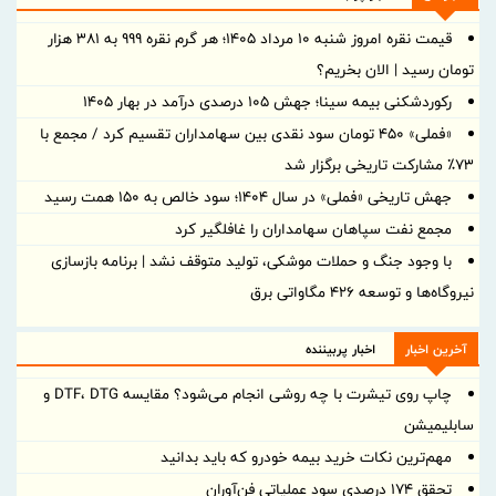
قیمت نقره امروز شنبه ۱۰ مرداد ۱۴۰۵؛ هر گرم نقره ۹۹۹ به ۳۸۱ هزار
تومان رسید | الان بخریم؟
رکوردشکنی بیمه سینا؛ جهش 105 درصدی درآمد در بهار 1405
«فملی» ۴۵۰ تومان سود نقدی بین سهامداران تقسیم کرد / مجمع با
۷۳٪ مشارکت تاریخی برگزار شد
جهش تاریخی «فملی» در سال ۱۴۰۴؛ سود خالص به ۱۵۰ همت رسید
مجمع نفت سپاهان سهامداران را غافلگیر کرد
با وجود جنگ و حملات موشکی، تولید متوقف نشد | برنامه بازسازی
نیروگاه‌ها و توسعه ۴۲۶ مگاواتی برق
آخرین اخبار
اخبار پربیننده
چاپ روی تیشرت با چه روشی انجام می‌شود؟ مقایسه DTF، DTG و
سابلیمیشن
مهم‌ترین نکات خرید بیمه خودرو که باید بدانید
تحقق ۱۷۴ درصدی سود عملیاتی فن‌آوران