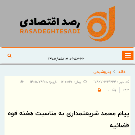
تغییر
۰۹:۵۳:۲۲ ۱۴۰۵/۰۵/۱۷
وضعیت
خانه
پتروشیمی
ناوبری
کد خبر : 1782719729224
زمان: ۱۲:۰۰:۲۰ - تاریخ: ۱۴۰۵/۰۴/۰۸
0
283
پیام محمد شریعتمداری به مناسبت هفته قوه
قضائیه