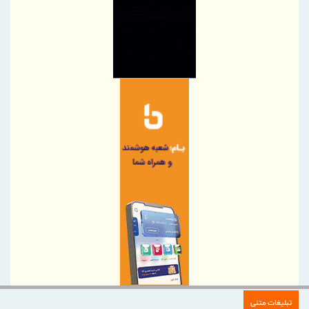
صنایع شیمیایی ایران به مناسبت روز خبرنگار
بیمه سامان بیش از ۱۳۵ میلیارد ریال خسارت به شرکت اکتشاف و
حفاری صدر تأمین پرداخت کرد
پیام دکتر کمیل پورضیائی، مدیرعامل شرکت پتروشیمی خارک به
مناسبت روز خبرنگار
پیام روابط عمومی ذوب‌آهن اصفهان به مناسبت روز خبرنگار
سه بویلر نیروگاه در دو ماه به مدار بازگشتند
اطلاع رسانی حرفه‌ای، شفاف و متعهدانه، رکن توسعه همه جانبه
صنعت بیمه
قلم، حافظ حقیقت؛ خبرنگار، روایتگر آگاهی
پیام تبریک مدیرعامل بانک رفاه کارگران به مناسبت روز خبرنگار
گرامیداشت تلاش راویان حقیقت، در روزهای دشوار ایران
5 اولویت دبیرخانه شورایعالی برای تحول در مناطق آزاد
بانک ملی ایران؛ همراه آغاز زندگی‌های تازه
آیگپ و سازمان نوسازی مدارس کشور تفاهم‌نامه امضا کردند
تبلیغات متنی