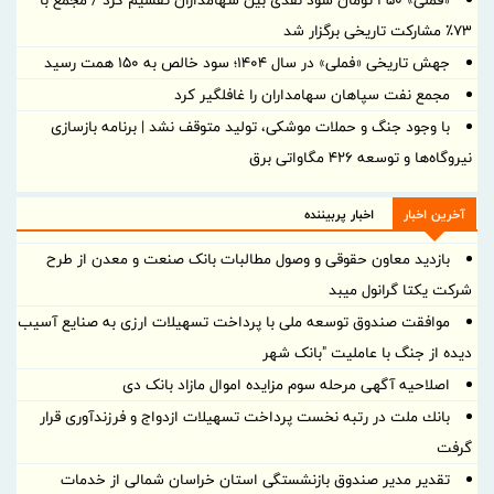
«فملی» ۴۵۰ تومان سود نقدی بین سهامداران تقسیم کرد / مجمع با
۷۳٪ مشارکت تاریخی برگزار شد
جهش تاریخی «فملی» در سال ۱۴۰۴؛ سود خالص به ۱۵۰ همت رسید
مجمع نفت سپاهان سهامداران را غافلگیر کرد
با وجود جنگ و حملات موشکی، تولید متوقف نشد | برنامه بازسازی
نیروگاه‌ها و توسعه ۴۲۶ مگاواتی برق
آخرین اخبار
اخبار پربیننده
بازدید معاون حقوقی و وصول مطالبات بانک صنعت و معدن از طرح
شرکت یکتا گرانول میبد
موافقت صندوق توسعه ملی با پرداخت تسهیلات ارزی به صنایع آسیب
دیده از جنگ با عاملیت "بانک شهر
اصلاحیه آگهی مرحله سوم مزایده اموال مازاد بانک دی
بانك ملت در رتبه نخست پرداخت تسهیلات ازدواج و فرزندآوری قرار
گرفت
تقدیر مدیر صندوق بازنشستگی استان خراسان شمالی از خدمات