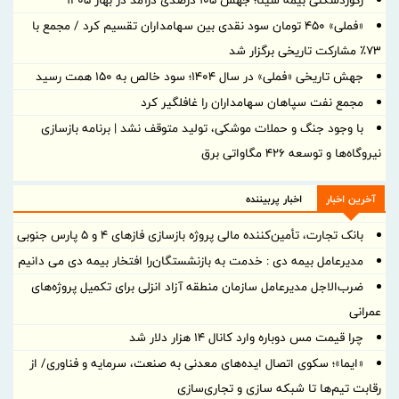
رکوردشکنی بیمه سینا؛ جهش 105 درصدی درآمد در بهار 1405
«فملی» ۴۵۰ تومان سود نقدی بین سهامداران تقسیم کرد / مجمع با
۷۳٪ مشارکت تاریخی برگزار شد
جهش تاریخی «فملی» در سال ۱۴۰۴؛ سود خالص به ۱۵۰ همت رسید
مجمع نفت سپاهان سهامداران را غافلگیر کرد
با وجود جنگ و حملات موشکی، تولید متوقف نشد | برنامه بازسازی
نیروگاه‌ها و توسعه ۴۲۶ مگاواتی برق
آخرین اخبار
اخبار پربیننده
بانک تجارت، تأمین‌کننده مالی پروژه بازسازی فازهای ۴ و ۵ پارس جنوبی
مدیرعامل بیمه دی : خدمت به بازنشستگان‌را افتخار بیمه دی می دانیم
ضرب‌الاجل مدیرعامل سازمان منطقه آزاد انزلی برای تكمیل پروژه‌های
عمرانی
چرا قیمت مس دوباره وارد کانال ۱۴ هزار دلار شد
«ایما»؛ سکوی اتصال ایده‌های معدنی به صنعت، سرمایه و فناوری/ از
رقابت تیم‌ها تا شبکه سازی و تجاری‌سازی