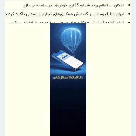
امکان استعلام روند شماره گذاری خودروها در سامانه نوسازی
ایران و قرقیزستان بر گسترش همکاری‌های تجاری و معدنی تأکید کردند
ایران آماده گسترش همکاری‌های صنعتی پروژه‌محور با اعضای بریکس
است
بهره گیری حداکثری از ظرفیت موافقتنامه تجارت آزاد ایران و روسیه
معاونت توسعه مدیریت و منابع انسانی منطقه آزاد دوغارون علت
استراتژی اعطای امتیاز خاص جذب سرمایه‌های انسانی بومی در آزمون
استخدامی اخیر را تشریح نمود
گامی بلند به سوی آینده؛ تأسیس «واحد آموزش هوشمند» در منطقه
آزاد تجاری-صنعتی دوغارون برای توانمندسازی کارکنان و مردم
موج بی‌پایان زائران حسینی در مرز شلمچه ادامه دارد
شفاف‌سازی درباره نحوه محاسبه اینترنت داخلی و بین‌المللی
بانک مرکزی، استفادۀ واردکنندگان اقلام سلامت‌محور از اوراق گام را
مجدداً تا پایان سال ۱۴۰۵ تمدید کرد
تغییر مثبت در عملکرد مالی بانک صادرات ایران/ درآمد عملیاتی 80
درصد رشد کرد