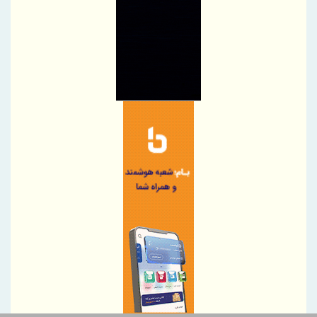
رئیس‌کل سازمان توسعه تجارت ایران، به همراه وزیر صمت وارد
قرقیزستان شد
پیام محمود نجفی عرب، رئیس اتاق بازرگانی، صنایع، معادن و کشاورزی
تهران در آستانه 17 مرداد ، روز خبرنگار
نایب‌رئیس اتاق ایران راهی باکو شد
اطلاعیه سازمان تأمین اجتماعی درخصوص وضعیت فعالیت سامانه‌های
ارائه خدمات
ضرورت گذار صنعت بیمه به مدل‌های اعتبارسنجی چندبعدی
پرداخت خسارت ۵۰۰ میلیارد تومانی بیمه رازی به شرکت هواپیمایی
کارون
بیمه پارسیان، همراه زائران اربعین با پوشش های بیمه های مسئولیت
برگزاری چهارمین نشست هم اندیشی مدیران بیمه البرز با رؤسای تشکل
های صنفی نمایندگان
وقتی «عملکرد» از راز ثروت پنهان آسیا رونمایی می کند
دیدار مدیر هماهنگی مناطق ویژه اقتصادی کشور با مدیرعامل شهر