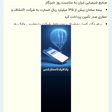
صنایع شیمیایی ایران به مناسبت روز خبرنگار
بیمه سامان بیش از ۱۳۵ میلیارد ریال خسارت به شرکت اکتشاف و
حفاری صدر تأمین پرداخت کرد
پیام دکتر کمیل پورضیائی، مدیرعامل شرکت پتروشیمی خارک به
مناسبت روز خبرنگار
پیام روابط عمومی ذوب‌آهن اصفهان به مناسبت روز خبرنگار
سه بویلر نیروگاه در دو ماه به مدار بازگشتند
اطلاع رسانی حرفه‌ای، شفاف و متعهدانه، رکن توسعه همه جانبه
صنعت بیمه
قلم، حافظ حقیقت؛ خبرنگار، روایتگر آگاهی
پیام تبریک مدیرعامل بانک رفاه کارگران به مناسبت روز خبرنگار
گرامیداشت تلاش راویان حقیقت، در روزهای دشوار ایران
5 اولویت دبیرخانه شورایعالی برای تحول در مناطق آزاد
بانک ملی ایران؛ همراه آغاز زندگی‌های تازه
آیگپ و سازمان نوسازی مدارس کشور تفاهم‌نامه امضا کردند
ثبت افتخار تازه برای هلدینگ خلیج‌فارس