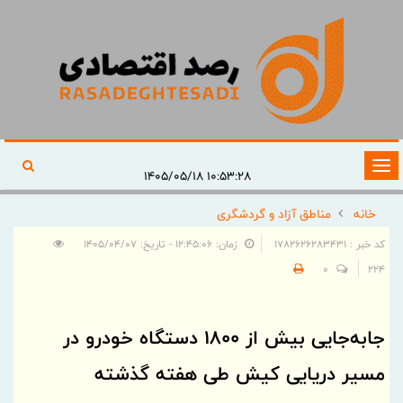
تغییر
۱۰:۵۳:۲۸ ۱۴۰۵/۰۵/۱۸
وضعیت
خانه
مناطق آزاد و گردشگری
ناوبری
کد خبر : 1782626283431
زمان: ۱۲:۴۵:۰۶ - تاریخ: ۱۴۰۵/۰۴/۰۷
0
224
جابه‌جایی بیش از ۱۸۰۰ دستگاه خودرو در
مسیر دریایی کیش طی هفته گذشته