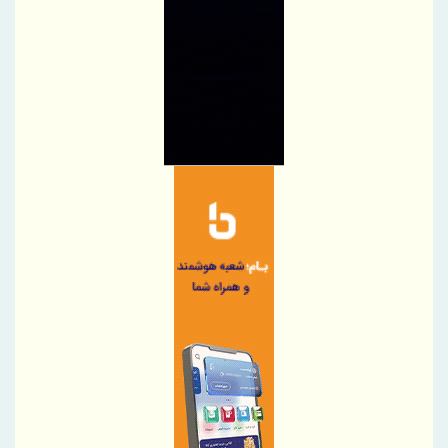
خبرنگاران متعهد، سفیران آگاهی و جهادگران تبیین هستند
پیام معاون وزیر و رئیس سازمان زمین‌شناسی و اکتشافات معدنی
کشور به مناسبت روز خبرنگار
پیام مدیرعامل شستا به مناسبت روز خبرنگار
تمرکز هلدینگ تاسیکو بر توسعه پایدار در زنجیره صنعت سلولزی
جهش ۲۲۴۴ درصدی صادرات شرکت کربن ایران
موشک‌هایی که به واشنگتن رسیدند
تاب‌آوری؛ رمز موفقیت شرکت مخابرات ایران در جنگ
خبرنگاری؛ میان رسالتِ حقیقت و چالش‌های عصر جدید
رسانه‌های تخصصی بخشی از مسیر تسهیل تجارت/ خبرنگاران همراهان
شفافیت و تسهیل تجارت
پروژه‌های آسیب‌دیده از جنگ با بهره‌گیری از مهندسی ارزش بازسازی
می‌شوند
پاسخ به پرسش‌های پرتکرار فعالان اقتصادی در قالب پادکست
پیشنهادات راهبردی بخش‌خصوصی برای افزایش تاب‌آوری در تجارت غذا