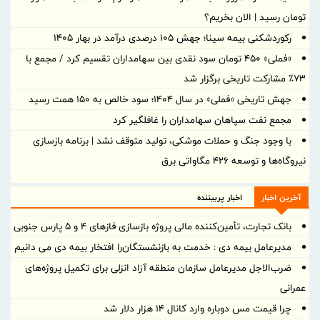
تومان رسید | الان بخریم؟
رکوردشکنی بیمه سینا؛ جهش 105 درصدی درآمد در بهار 1405
«فملی» ۴۵۰ تومان سود نقدی بین سهامداران تقسیم کرد / مجمع با
۷۳٪ مشارکت تاریخی برگزار شد
جهش تاریخی «فملی» در سال ۱۴۰۴؛ سود خالص به ۱۵۰ همت رسید
مجمع نفت سپاهان سهامداران را غافلگیر کرد
با وجود جنگ و حملات موشکی، تولید متوقف نشد | برنامه بازسازی
نیروگاه‌ها و توسعه ۴۲۶ مگاواتی برق
آخرین اخبار
اخبار پربیننده
بانک تجارت، تأمین‌کننده مالی پروژه بازسازی فازهای ۴ و ۵ پارس جنوبی
مدیرعامل بیمه دی : خدمت به بازنشستگان‌را افتخار بیمه دی می دانیم
ضرب‌الاجل مدیرعامل سازمان منطقه آزاد انزلی برای تكمیل پروژه‌های
عمرانی
چرا قیمت مس دوباره وارد کانال ۱۴ هزار دلار شد