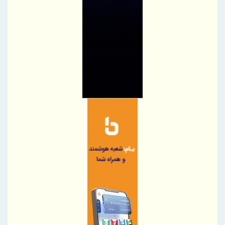
تغییر مثبت در عملکرد مالی بانک صادرات ایران/ درآمد عملیاتی 80
درصد رشد کرد
رئیس‌کل سازمان توسعه تجارت ایران، به همراه وزیر صمت وارد
قرقیزستان شد
پیام محمود نجفی عرب، رئیس اتاق بازرگانی، صنایع، معادن و کشاورزی
تهران در آستانه 17 مرداد ، روز خبرنگار
نایب‌رئیس اتاق ایران راهی باکو شد
اطلاعیه سازمان تأمین اجتماعی درخصوص وضعیت فعالیت سامانه‌های
ارائه خدمات
ضرورت گذار صنعت بیمه به مدل‌های اعتبارسنجی چندبعدی
پرداخت خسارت ۵۰۰ میلیارد تومانی بیمه رازی به شرکت هواپیمایی
کارون
بیمه پارسیان، همراه زائران اربعین با پوشش های بیمه های مسئولیت
برگزاری چهارمین نشست هم اندیشی مدیران بیمه البرز با رؤسای تشکل
های صنفی نمایندگان