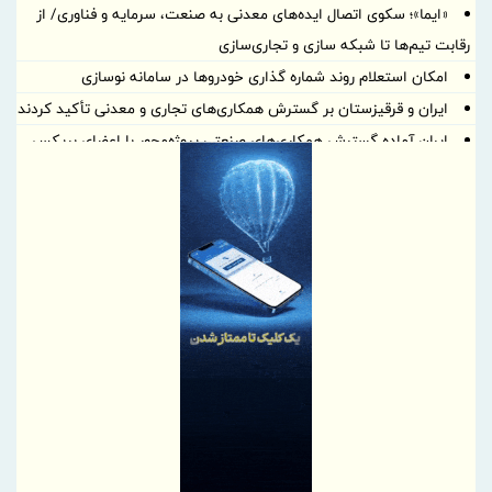
«ایما»؛ سکوی اتصال ایده‌های معدنی به صنعت، سرمایه و فناوری/ از
رقابت تیم‌ها تا شبکه سازی و تجاری‌سازی
امکان استعلام روند شماره گذاری خودروها در سامانه نوسازی
ایران و قرقیزستان بر گسترش همکاری‌های تجاری و معدنی تأکید کردند
ایران آماده گسترش همکاری‌های صنعتی پروژه‌محور با اعضای بریکس
است
بهره گیری حداکثری از ظرفیت موافقتنامه تجارت آزاد ایران و روسیه
معاونت توسعه مدیریت و منابع انسانی منطقه آزاد دوغارون علت
استراتژی اعطای امتیاز خاص جذب سرمایه‌های انسانی بومی در آزمون
استخدامی اخیر را تشریح نمود
گامی بلند به سوی آینده؛ تأسیس «واحد آموزش هوشمند» در منطقه
آزاد تجاری-صنعتی دوغارون برای توانمندسازی کارکنان و مردم
موج بی‌پایان زائران حسینی در مرز شلمچه ادامه دارد
شفاف‌سازی درباره نحوه محاسبه اینترنت داخلی و بین‌المللی
بانک مرکزی، استفادۀ واردکنندگان اقلام سلامت‌محور از اوراق گام را
مجدداً تا پایان سال ۱۴۰۵ تمدید کرد