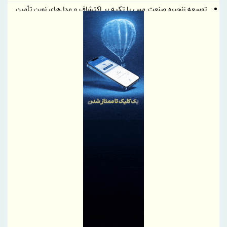
توسعه زنجیره صنعت مس با تکیه بر اکتشاف و مدل‌های نوین تأمین
مالی
ایران، شریک راهبردی اتحادیه اقتصادی اوراسیا در مسیر توسعه تجارت
و همگرایی منطقه‌ای
پرداخت مطالبات بازنشستگان در اولویت تأمین اجتماعی؛ پیگیری برای
تأمین منابع ادامه دارد
نشست هم افزایی ستاد اربعین بیمه ایران و سازمان حج و زیارت برگزار
شد
کارآمدی ستاد در ترازوی برنامه تحول و اقتصاد تورمی
استفاده از شاخص قیمت سنگ‌آهن مبتنی بر یوان به جای شاخص‌های
دلاری
آخرین سود ۲۷.۷ درصدی «اندوخته توسعه صادرات آرمانی» واریز شد؛
نرخ جدید ۲۹.۱ درصد
آغاز مرحله جدید کالابرگ از ۱۵ مردادماه
PetroCVC؛ ابزار مدیریت ریسک فناوری برای هلدینگ
گام راهبردی سازمان منطقه آزاد چابهار در تقویت زیرساخت‌های ایمنی و