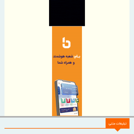
خدمات امدادی مرزی
توسعه همکاری های ایران و هند برای افزایش سهم مبادلات تجاری
اجرای برنامه تحول بانک با تمرکز بر منابع پایدار، درآمدهای کارمزدی و
بازسازی اعتماد مشتریان
دکتر للـه‌گانی: ابزارهای نوین تامین مالی، منابع بانکی را هدفمندتر به
سمت بنگاه‌های اقتصادی هدایت می‌کند
تقدیر و تشکر مدیرعامل پست بانک ایران از کلیه همکاران موثر در توزیع
ارز اربعین
پرداخت بیمه خسارات بخش کشاورزی کاهشی شد
پرداخت خسارت ۶ میلیارد تومانی بیمه تجارت‌نو به شرکت «بهینه‌سازان
سبز جم»
فصلی تازه در مجتمع مرکزی تهران بیمه تجارت‌نو
بانک تجارت، تأمین‌کننده مالی پروژه بازسازی فازهای ۴ و ۵ پارس جنوبی
مدیرعامل بیمه دی : خدمت به بازنشستگان‌را افتخار بیمه دی می دانیم
تبلیغات متنی
ضرب‌الاجل مدیرعامل سازمان منطقه آزاد انزلی برای تكمیل پروژه‌های