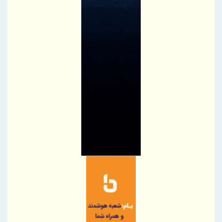
کارآمدی ستاد در ترازوی برنامه تحول و اقتصاد تورمی
استفاده از شاخص قیمت سنگ‌آهن مبتنی بر یوان به جای شاخص‌های
دلاری
آخرین سود ۲۷.۷ درصدی «اندوخته توسعه صادرات آرمانی» واریز شد؛
نرخ جدید ۲۹.۱ درصد
آغاز مرحله جدید کالابرگ از ۱۵ مردادماه
PetroCVC؛ ابزار مدیریت ریسک فناوری برای هلدینگ
گام راهبردی سازمان منطقه آزاد چابهار در تقویت زیرساخت‌های ایمنی و
خدمات امدادی مرزی
توسعه همکاری های ایران و هند برای افزایش سهم مبادلات تجاری
اجرای برنامه تحول بانک با تمرکز بر منابع پایدار، درآمدهای کارمزدی و
بازسازی اعتماد مشتریان
دکتر للـه‌گانی: ابزارهای نوین تامین مالی، منابع بانکی را هدفمندتر به
سمت بنگاه‌های اقتصادی هدایت می‌کند
تقدیر و تشکر مدیرعامل پست بانک ایران از کلیه همکاران موثر در توزیع