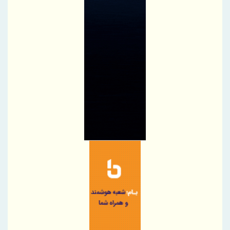
سازمان منطقه آزاد اروند با بسیج همه ظرفیت‌ها، شلمچه را برای
میزبانی از زائران اربعین آماده کرد
درج شرکت زیست اروند فارمد (سهامی عام) در بورس تهران
شرکت مخابرات ایران در جمع کارفرمایان منتخب ایران ۲۰۲۶ قرار گرفت
تسهیل در پرداخت بیش از ۲۲۰۰ میلیارد ریال وام ودیعه مسکن به
آسیب‌دیدگان جنگ در هرمزگان
مدیرعامل پتروشیمی بندر امام بر ارتقای آمادگی و فرهنگ ایمنی تأکید
کرد
توسعه زنجیره صنعت مس با تکیه بر اکتشاف و مدل‌های نوین تأمین
مالی شتاب می‌گیرد
شتاب توسعه زیرساخت‌های آبی قشم با اجرای پروژه‌های راهبردی
امضای یادداشت تفاهم همکاری ایران و پاکستان برای تحقق تجارت ۱۰
میلیارد دلاری
فولاد هرمزگان با اقتصاد چرخشی، نگاه تازه‌ای به توسعه صنعت فولاد
ارائه کرده است
تقدیر از شعب برتر منطقه هفت بانک سرمایه