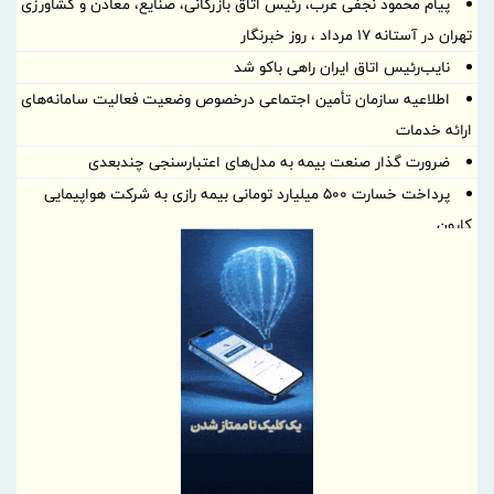
پیام محمود نجفی عرب، رئیس اتاق بازرگانی، صنایع، معادن و کشاورزی
تهران در آستانه 17 مرداد ، روز خبرنگار
نایب‌رئیس اتاق ایران راهی باکو شد
اطلاعیه سازمان تأمین اجتماعی درخصوص وضعیت فعالیت سامانه‌های
ارائه خدمات
ضرورت گذار صنعت بیمه به مدل‌های اعتبارسنجی چندبعدی
پرداخت خسارت ۵۰۰ میلیارد تومانی بیمه رازی به شرکت هواپیمایی
کارون
بیمه پارسیان، همراه زائران اربعین با پوشش های بیمه های مسئولیت
برگزاری چهارمین نشست هم اندیشی مدیران بیمه البرز با رؤسای تشکل
های صنفی نمایندگان
وقتی «عملکرد» از راز ثروت پنهان آسیا رونمایی می کند
دیدار مدیر هماهنگی مناطق ویژه اقتصادی کشور با مدیرعامل شهر
صنعتی کاوه
بسیج ظرفیت‌های منطقه آزاد دوغارون برای تکریم زائران حسینی
تردد در شلمچه از مرز یک و نیم میلیون زائر گذشت