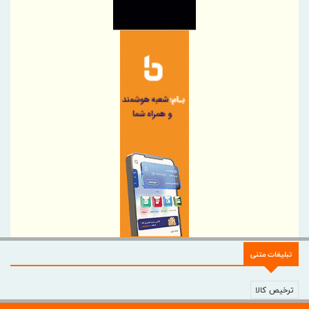
سایپا حدود ۳۶ هزار دستگاه از تعهدات خود را کاهش داد
تامین مالی زنجیره تولید از 117 همت عبور کرد
تامین مالی زنجیره تولید از 117 همت عبور کرد
بودجه‌بندی شخصی در دوران تورم | راهنمای ساده برای حقوق‌بگیرها
بانک رفاه کارگران وارد عرصه بانکداری ارزش‌آفرین شده است
توکن تکو، تهاتر مطالبات و بدهی‌ها با استفاده از ظرفیت‌های دیجیتال
است
اعتماد، مهم‌ترین سرمایه بانک و رسانه است
اثرگذاری بانک اقتصادنوین بر گسترش بانکداری دیجیتال
كسب جایگاه نخست بانك صنعت و معدن در سامانه فوریت‌های اداری
بین بانك‌های دولتی
بازدید وزیر نفت از رسانه‌های روابط عمومی وزارت نفت
سرپرست روابط عمومی شركت ملی گاز ایران منصوب شد
تبلیغات متنی
درخشش نمایندگان بیمه آسیا در «فستیوال گل طلایی»
آمادگی بانک مسکن برای برگزاری به موقع مجمع عمومی سالانه/ مجامع
ترخیص کالا
شرکت‌های تابعه برگزار شد