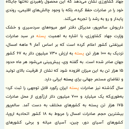
جهاد کشاورزی نشان می‌دهد که این محصول راهبردی نه‌تنها جایگاه
خود را در صادرات حفظ کرده، بلکه با وجود چالش‌های اقلیمی، روندی
پایدار و رو به رشد را تجربه می‌کند.
داریوش سالم‌پور، مدیرکل دفتر امور میوه‌های سردسیری و خشک
وزارت جهاد کشاورزی، با اشاره به اهمیت
پسته
در سبد صادرات
غیرنفتی کشور اعلام کرده است که بر اساس آمار 9 ماهه امسال،
نزدیک به 100 هزار تن
پسته
به ارزش 730 میلیون دلار به 67 کشور
جهان صادر شده است. به گفته وی، پیش‌بینی می‌شود هر ماه حدود
15 هزار تن به این میزان افزوده شود که نشان از ظرفیت بالای تولید
و تقاضای مستمر جهانی برای
پسته
ایرانی دارد.
سال گذشته نیز صادرات
پسته
ایران رکورد قابل توجهی را ثبت کرد؛
به‌طوری‌که یک میلیارد و 700 میلیون دلار ارزآوری از محل صادرات
175 هزار تن پسته به کشورهای مختلف به دست آمد. سالم‌پور
بیشترین حجم صادرات امسال را مربوط به 18 کشور اتحادیه اروپا،
کشورهای آسیای دور، چین، آسیای میانه و برخی کشورهای