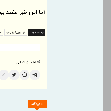
آیا این خبر مفید بو
برچسب ها:
کریدور_شرق_غرب
چی
اشتراک گذاری
🔗
0 دیدگاه