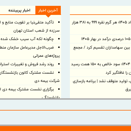
آخرین اخبار
اخبار پربیننده
قیمت نقره امروز شنبه ۱۰ مرداد ۱۴۰۵؛ هر گرم نقره ۹۹۹ به ۳۸۱ هزار
تأکید متقی‌نیا بر تقویت منابع و ا
سرزده از شعب استان تهران
چگونه لکه آب سیب خشک شده را 
د نقدی بین سهامداران تقسیم کرد / مجمع
ضرب‌الاجل مدیرعامل سازمان منطقه
پروژه‌های عمرانی
د
روند رشد فروش و تغییرات استر
ا غافلگیر کرد
نشست مشترک کانون بازنشستگان ا
شرکت بیمه دی
تولید متوقف نشد | برنامه بازسازی
برگزاری نشست مشترک بیمه دی اس
بازنشستگی
بازدید مدیر بیمه دی لرستان از مر
بررسی روند خدمت‌رسانی
حاکمیت داده و بیمه‌گری پیمایشی