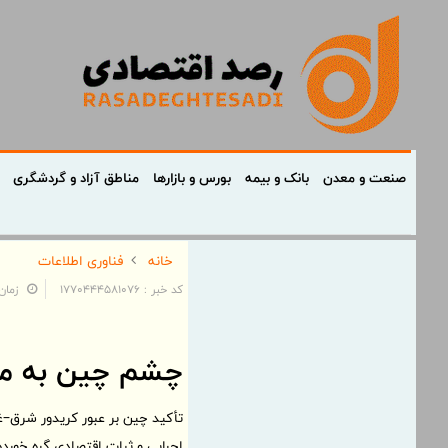
صنعت و معدن
بانک و بیمه
بورس و بازارها
مناطق آزاد و گردشگری
خانه
فناوری اطلاعات
کد خبر : 1770444581076
زمان: ۰۷:۲۸:۵۶ - تاریخ: 
چشم چین به مس
تأکید چین بر عبور کریدور شرق–غر
اجرایی و ثبات اقتصادی گره خورد