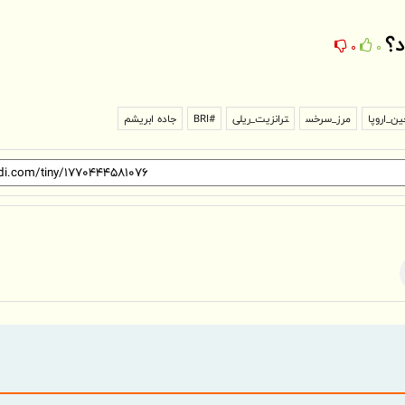
د؟
0
0
ن_اروپا
مرز_سرخس
ترانزیت_ریلی
#BRI
جاده ابریشم