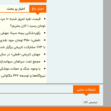
اخبار داغ
اخبار پر بحث
تومان رسید | الان بخریم؟
رکوردشکنی بیمه سینا؛ جهش 105 درصدی درآمد در بهار 1405
«فملی» ۴۵۰ تومان سو
با ۷۳٪ مشارکت تاریخی برگزار شد
جهش تاریخی «فملی» در سال ۱۴۰۴؛ سود خالص به ۱۵۰ همت رسی
مجمع نفت سپاهان سهامداران ر
با وجود جنگ و حملات موشکی، 
نیروگاه‌ها و توسعه ۴۲۶ مگاواتی برق
تبلیغات متنی
ترخیص کالا