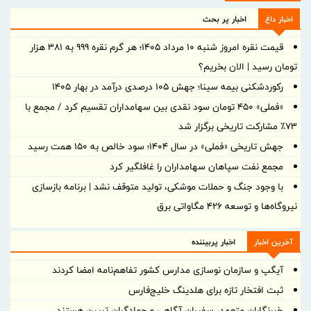
اخبار داغ
اخبار پر بحث
قیمت نقره امروز شنبه ۱۰ مرداد ۱۴۰۵؛ هر گرم نقره ۹۹۹ به ۳۸۱ هزار
تومان رسید | الان بخریم؟
رکوردشکنی بیمه سینا؛ جهش 105 درصدی درآمد در بهار 1405
«فملی» ۴۵۰ تومان سود نقدی بین سهامداران تقسیم کرد / مجمع با
۷۳٪ مشارکت تاریخی برگزار شد
جهش تاریخی «فملی» در سال ۱۴۰۴؛ سود خالص به ۱۵۰ همت رسید
مجمع نفت سپاهان سهامداران را غافلگیر کرد
با وجود جنگ و حملات موشکی، تولید متوقف نشد | برنامه بازسازی
نیروگاه‌ها و توسعه ۴۲۶ مگاواتی برق
آخرین اخبار
اخبار پربیننده
آیگپ و سازمان نوسازی مدارس کشور تفاهم‌نامه امضا کردند
ثبت افتخار تازه برای هلدینگ خلیج‌فارس
خبرنگاران متعهد، سفیران آگاهی و جهادگران تبیین هستند