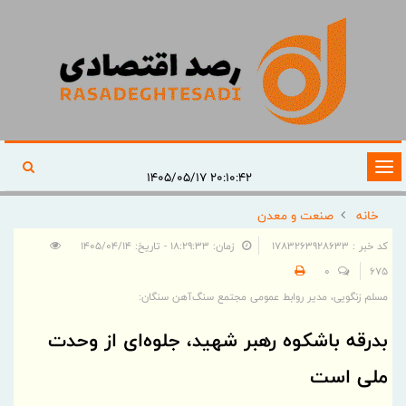
تغییر
۲۰:۱۰:۴۲ ۱۴۰۵/۰۵/۱۷
وضعیت
خانه
صنعت و معدن
ناوبری
کد خبر : 1783263928633
زمان: ۱۸:۲۹:۳۳ - تاریخ: ۱۴۰۵/۰۴/۱۴
0
675
مسلم زنگویی، مدیر روابط عمومی مجتمع سنگ‌آهن سنگان:
بدرقه باشکوه رهبر شهید، جلوه‌ای از وحدت
ملی است