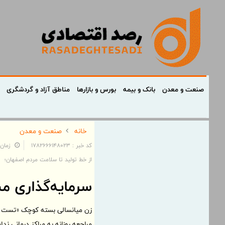
صنعت و معدن
بانک و بیمه
بورس و بازارها
مناطق آزاد و گردشگری
خانه
صنعت و معدن
کد خبر : 1782666148023
زمان: ۲۰:۲۹:۰۷ - تاریخ: ۰۷
از خط تولید تا سلامت مردم اصفهان؛
سرمایه‌گذاری مس
زن میانسالی بسته کوچک «تست فیت»
مراجعه روزانه به مراکز درمانی 