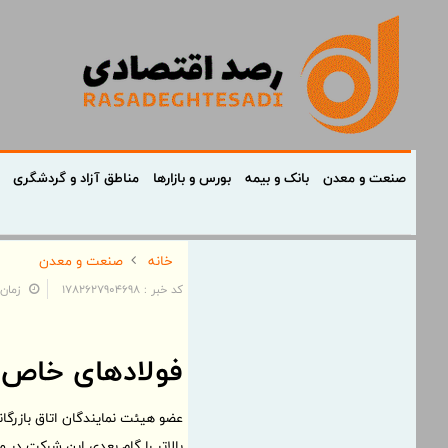
صنعت و معدن
بانک و بیمه
بورس و بازارها
مناطق آزاد و گردشگری
خانه
صنعت و معدن
کد خبر : 1782627904698
زمان: ۰۹:۵۲:۰۴ - تاریخ: ۰۷
فولادهای خاص، 
عضو هیئت نمایندگان اتاق بازرگان
بالاتر را گام بعدی این شرکت در